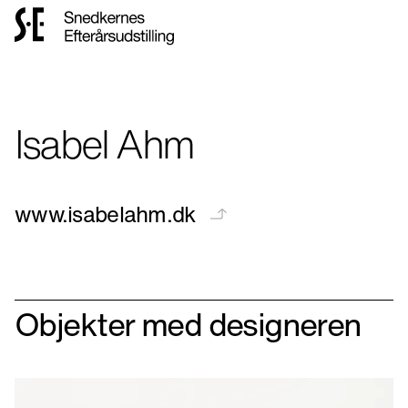
Gå
til
forsiden
Isabel Ahm
www.isabelahm.dk
Objekter med designeren