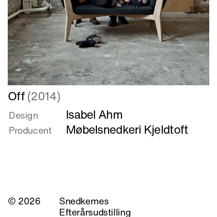
Læs
Off
(2014)
mere
Isabel Ahm
om
Design
Off
Møbelsnedkeri Kjeldtoft
Producent
© 2026
Snedkernes
Efterårsudstilling