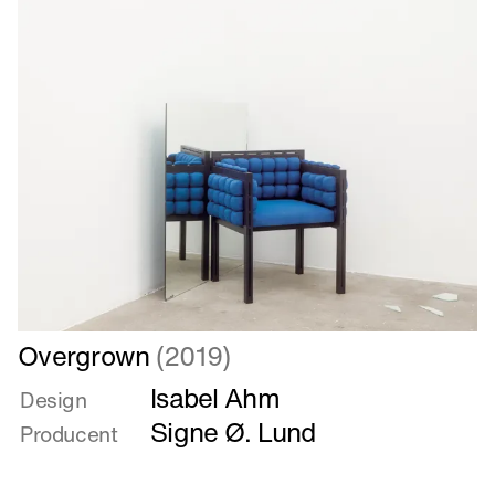
Læs
Overgrown
(2019)
mere
Isabel Ahm
om
Design
Overgrown
Signe Ø. Lund
Producent