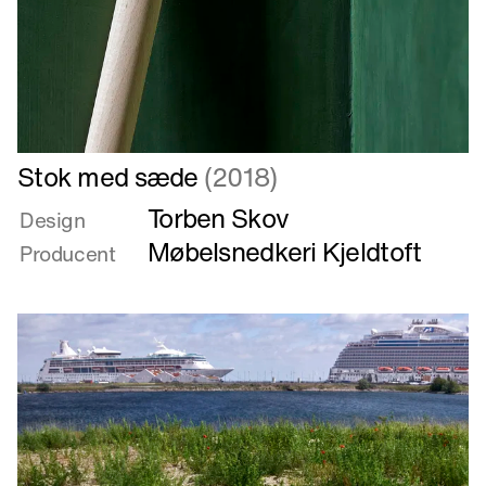
Læs
Stok med sæde
(2018)
mere
Torben Skov
om
Design
Stok
Møbelsnedkeri Kjeldtoft
Producent
med
sæde