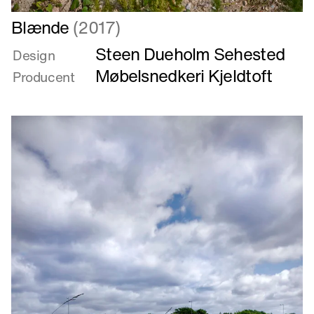
Læs
Blænde
(2017)
mere
Steen Dueholm Sehested
om
Design
Blænde
Møbelsnedkeri Kjeldtoft
Producent