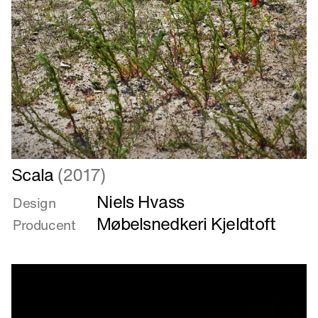
Læs
Scala
(2017)
mere
Niels Hvass
om
Design
Scala
Møbelsnedkeri Kjeldtoft
Producent