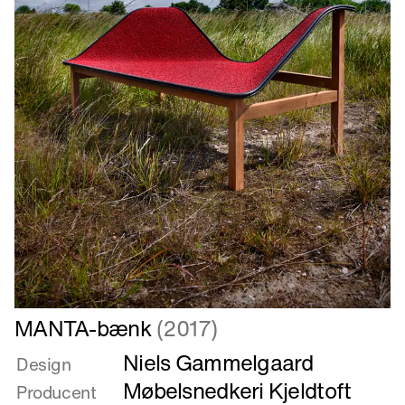
Læs
MANTA-bænk
(2017)
mere
Niels Gammelgaard
om
Design
MANTA-
Møbelsnedkeri Kjeldtoft
Producent