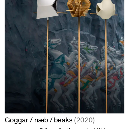
Læs
Goggar / næb / beaks
(2020)
mere