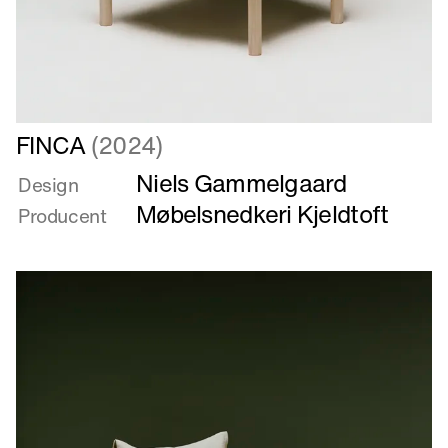
Læs
FINCA
(2024)
mere
Niels Gammelgaard
om
Design
FINCA
Møbelsnedkeri Kjeldtoft
Producent