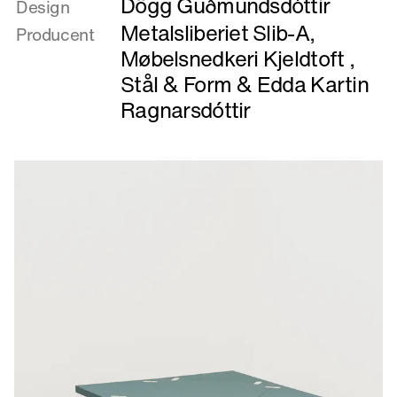
Dögg Guðmundsdóttir
om
Design
Goggar
Metalsliberiet Slib-A
,
Producent
/
Møbelsnedkeri Kjeldtoft
,
næb
Stål & Form
&
Edda Kartin
/
Ragnarsdóttir
beaks