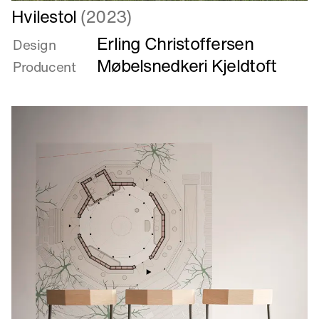
Læs
Hvilestol
(2023)
mere
Erling Christoffersen
om
Design
Hvilestol
Møbelsnedkeri Kjeldtoft
Producent