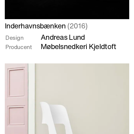
Læs
Inderhavnsbænken
(2016)
mere
Andreas Lund
om
Design
Inderhavnsbænken
Møbelsnedkeri Kjeldtoft
Producent