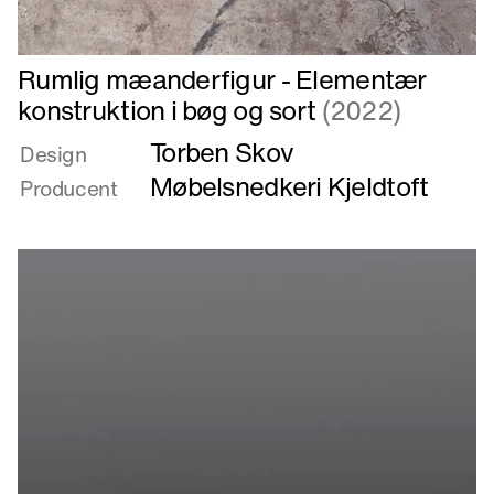
Læs
Rumlig mæanderfigur - Elementær
mere
konstruktion i bøg og sort
(2022)
om
Torben Skov
Rumlig
Design
mæanderfigur
Møbelsnedkeri Kjeldtoft
Producent
-
Elementær
konstruktion
i
bøg
og
sort