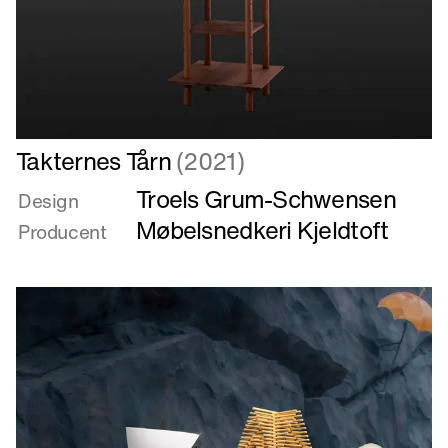
Læs
Takternes Tårn
(2021)
mere
Troels Grum-Schwensen
om
Design
Takternes
Møbelsnedkeri Kjeldtoft
Producent
Tårn