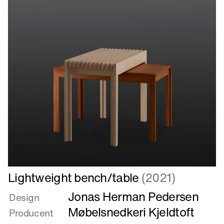
Læs
Lightweight bench/table
(2021)
mere
Jonas Herman Pedersen
om
Design
Lightweight
Møbelsnedkeri Kjeldtoft
Producent
bench/table