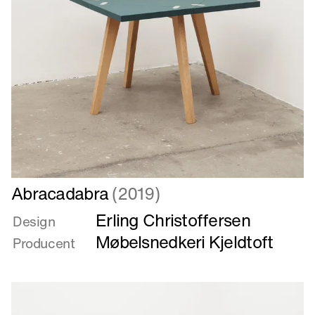
Læs
Abracadabra
(2019)
mere
Erling Christoffersen
om
Design
Abracadabra
Møbelsnedkeri Kjeldtoft
Producent