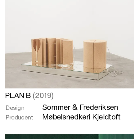
Læs
PLAN B
(2019)
mere
Sommer & Frederiksen
om
Design
PLAN
Møbelsnedkeri Kjeldtoft
Producent
B