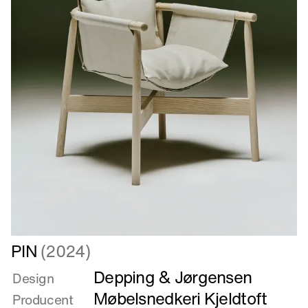
Læs
PIN
(2024)
mere
Depping & Jørgensen
om
Design
PIN
Møbelsnedkeri Kjeldtoft
Producent