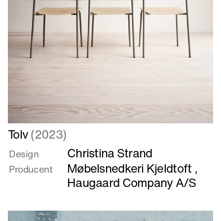
Læs
Tolv
(2023)
mere
Christina Strand
om
Design
Tolv
Møbelsnedkeri Kjeldtoft
,
Producent
Haugaard Company A/S