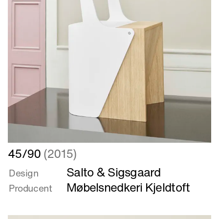
Læs
45/90
(2015)
mere
Salto & Sigsgaard
om
Design
45/90
Møbelsnedkeri Kjeldtoft
Producent