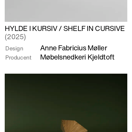
Læs
HYLDE I KURSIV / SHELF IN CURSIVE
mere
(2025)
om
Anne Fabricius Møller
HYLDE
Design
I
Møbelsnedkeri Kjeldtoft
Producent
KURSIV
/
SHELF
IN
CURSIVE