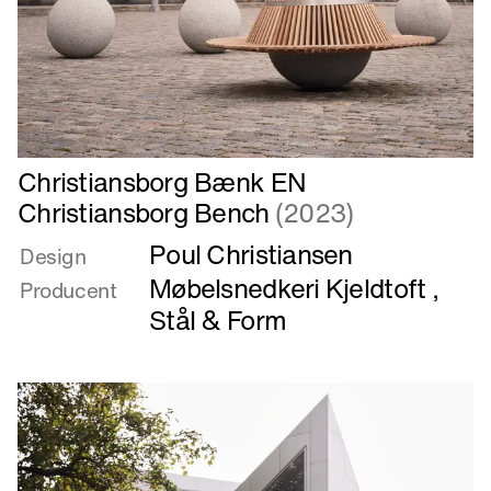
Læs
Christiansborg Bænk EN
mere
Christiansborg Bench
(2023)
om
Poul Christiansen
Christiansborg
Design
Bænk
Møbelsnedkeri Kjeldtoft
,
Producent
EN
Stål & Form
Christiansborg
Bench