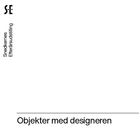
Gå
til
forsiden
Objekter med designeren