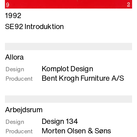
Læs
1992
mere
SE92 Introduktion
om
SE92
Introduktion
Læs
Allora
mere
Komplot Design
om
Design
Allora
Bent Krogh Furniture A/S
Producent
Læs
Arbejdsrum
mere
Design 134
om
Design
Arbejdsrum
Morten Olsen & Søns
Producent