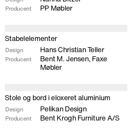
Spindelvæv
PP Møbler
Producent
Læs
Stabelelementer
mere
Hans Christian Teller
om
Design
Stabelelementer
Bent M. Jensen
,
Faxe
Producent
Møbler
Læs
Stole og bord i eloxeret aluminium
mere
Pelikan Design
om
Design
Stole
Bent Krogh Furniture A/S
Producent
og
bord