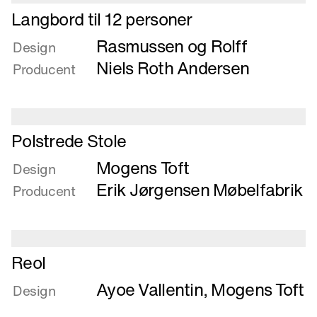
Læs
Langbord til 12 personer
mere
Rasmussen og Rolff
om
Design
Langbord
Niels Roth Andersen
Producent
til
12
personer
Læs
Polstrede Stole
mere
Mogens Toft
om
Design
Polstrede
Erik Jørgensen Møbelfabrik
Producent
Stole
Læs
Reol
mere
Ayoe Vallentin
,
Mogens Toft
om
Design
Reol