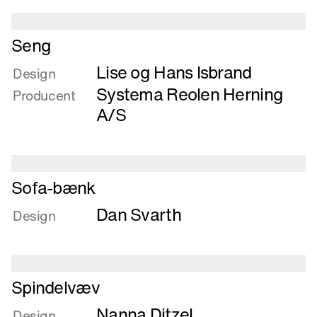
Læs
Seng
mere
Lise og Hans Isbrand
om
Design
Seng
Systema Reolen Herning
Producent
A/S
Læs
Sofa-bænk
mere
Dan Svarth
om
Design
Sofa-
bænk
Læs
Spindelvæv
mere
Nanna Ditzel
om
Design