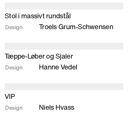
i
eloxeret
Læs
Stol i massivt rundstål
aluminium
mere
Troels Grum-Schwensen
om
Design
Stol
i
massivt
Læs
rundstål
Tæppe-Løber og Sjaler
mere
Hanne Vedel
om
Design
Tæppe-
Løber
og
Læs
Sjaler
VIP
mere
Niels Hvass
om
Design
VIP