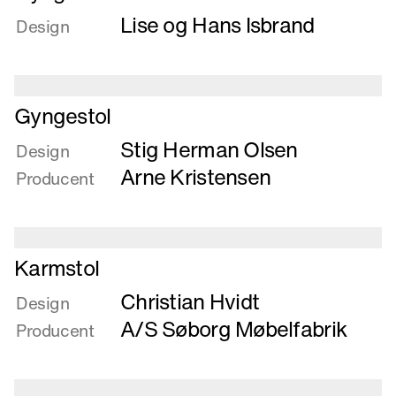
mere
Lise og Hans Isbrand
om
Design
Gynge-
Hvilestol
Læs
Gyngestol
mere
Stig Herman Olsen
om
Design
Gyngestol
Arne Kristensen
Producent
Læs
Karmstol
mere
Christian Hvidt
om
Design
Karmstol
A/S Søborg Møbelfabrik
Producent