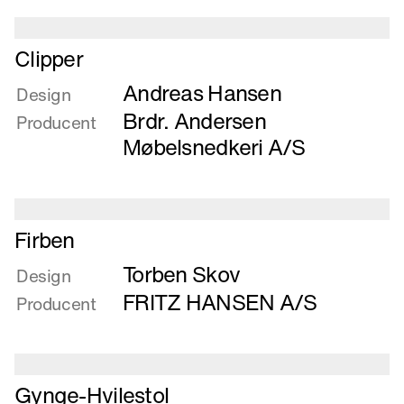
pære
Læs
Clipper
mere
Andreas Hansen
om
Design
Clipper
Brdr. Andersen
Producent
Møbelsnedkeri A/S
Læs
Firben
mere
Torben Skov
om
Design
Firben
FRITZ HANSEN A/S
Producent
Læs
Gynge-Hvilestol