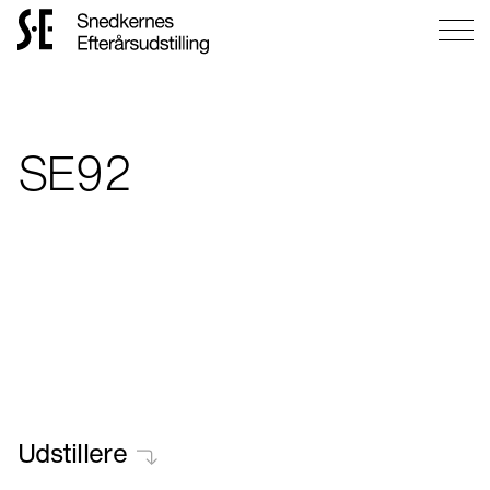
Gå
til
forsiden
SE92
Udstillere