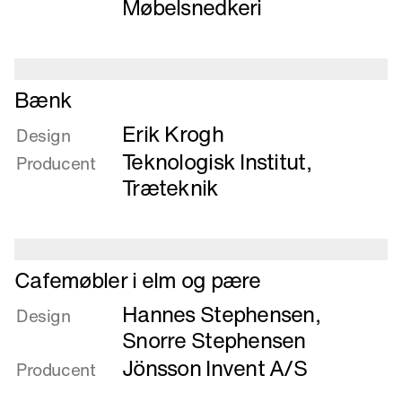
Møbelsnedkeri
Læs
Bænk
mere
Erik Krogh
om
Design
Bænk
Teknologisk Institut,
Producent
Træteknik
Læs
Cafemøbler i elm og pære
mere
Hannes Stephensen
,
om
Design
Cafemøbler
Snorre Stephensen
i
Jönsson Invent A/S
Producent
elm
og