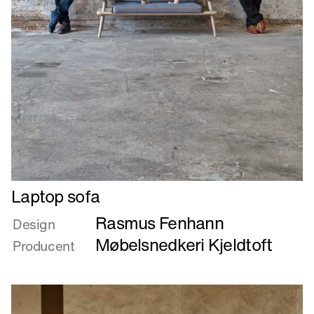
Læs
Laptop sofa
mere
Rasmus Fenhann
om
Design
Laptop
Møbelsnedkeri Kjeldtoft
Producent
sofa