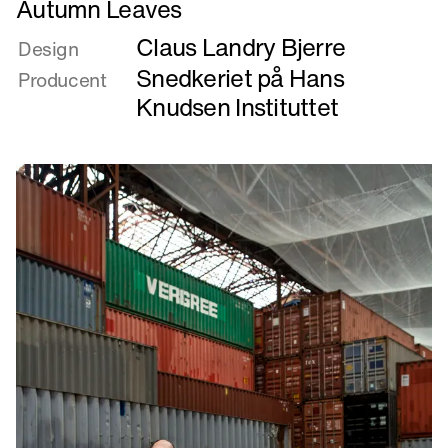
Autumn Leaves
mere
Claus Landry Bjerre
om
Design
Autumn
Snedkeriet på Hans
Producent
Leaves
Knudsen Instituttet