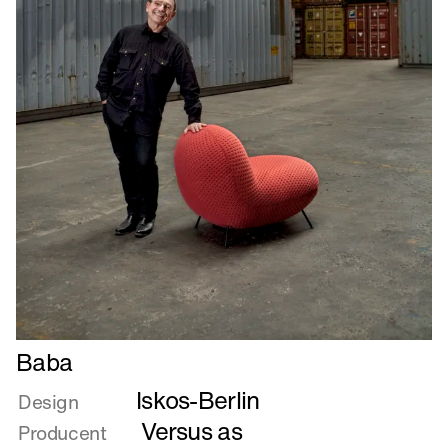
Læs
Baba
mere
Iskos-Berlin
om
Design
Baba
Versus as
Producent