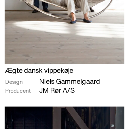
Læs
Ægte dansk vippekøje
mere
Niels Gammelgaard
om
Design
Ægte
JM Rør A/S
Producent
dansk
vippekøje