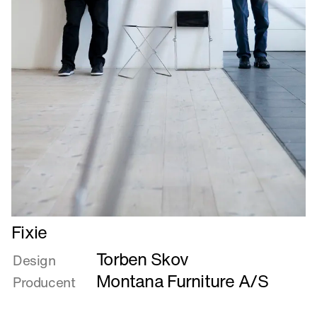
Læs
Fixie
mere
Torben Skov
om
Design
Fixie
Montana Furniture A/S
Producent