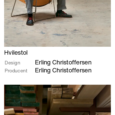
Læs
Hvilestol
mere
Erling Christoffersen
om
Design
Hvilestol
Erling Christoffersen
Producent