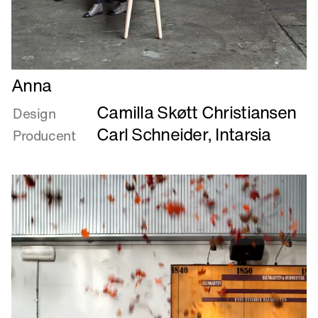
Læs
Anna
mere
Camilla Skøtt Christiansen
om
Design
Anna
Carl Schneider
,
Intarsia
Producent