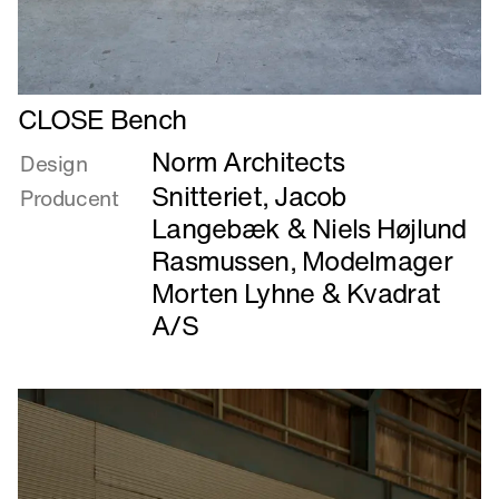
Læs
CLOSE Bench
mere
Norm Architects
om
Design
CLOSE
Snitteriet, Jacob
Producent
Bench
Langebæk & Niels Højlund
Rasmussen
,
Modelmager
Morten Lyhne
&
Kvadrat
A/S