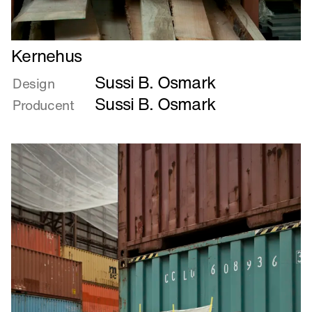
Læs
Kernehus
mere
Sussi B. Osmark
om
Design
Kernehus
Sussi B. Osmark
Producent