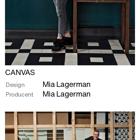
Læs
CANVAS
mere
Mia Lagerman
om
Design
CANVAS
Mia Lagerman
Producent