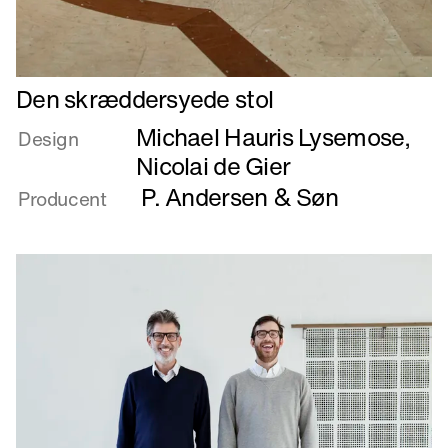
Læs
Den skræddersyede stol
mere
Michael Hauris Lysemose
,
om
Design
Den
Nicolai de Gier
skræddersyede
P. Andersen & Søn
Producent
stol