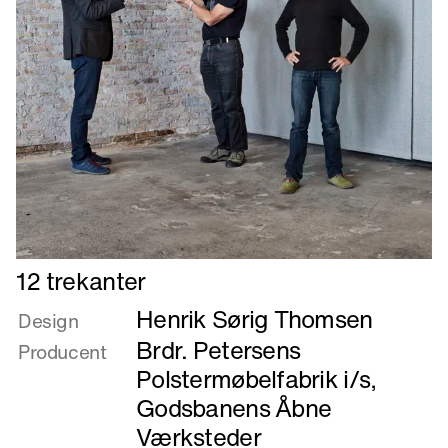
Læs
12 trekanter
mere
Henrik Sørig Thomsen
om
Design
12
Brdr. Petersens
Producent
trekanter
Polstermøbelfabrik i/s
,
Godsbanens Åbne
Værksteder