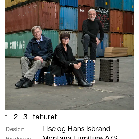
Læs
1 . 2 . 3 . taburet
mere
Lise og Hans Isbrand
om
Design
1
Montana Furniture A/S
,
Producent