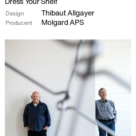
Dress Your Shelf
mere
Thibaut Allgayer
om
Design
Dress
Molgard APS
Producent
Your
Shelf