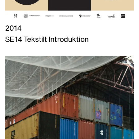
Læs
2014
mere
SE14 Tekstilt Introduktion
om
SE14
Tekstilt
Introduktion