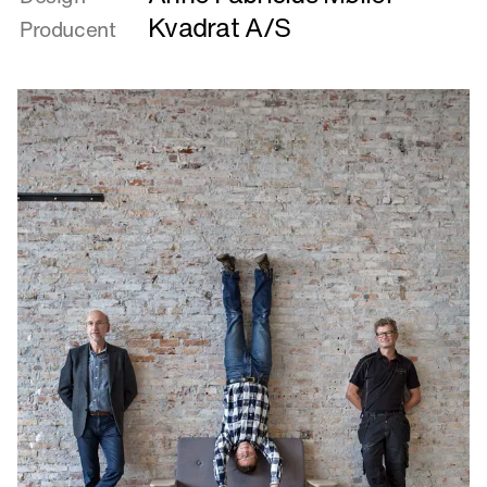
KJOLE_STOL
Kvadrat A/S
Producent