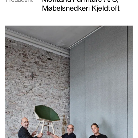
.
Møbelsnedkeri Kjeldtoft
2
.
3
.
taburet