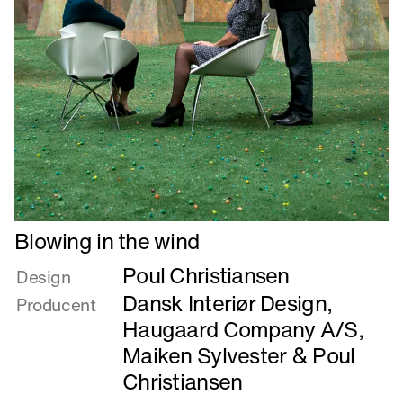
Læs
Blowing in the wind
mere
Poul Christiansen
om
Design
Blowing
Dansk Interiør Design
,
Producent
in
Haugaard Company A/S
,
the
Maiken Sylvester
&
Poul
wind
Christiansen