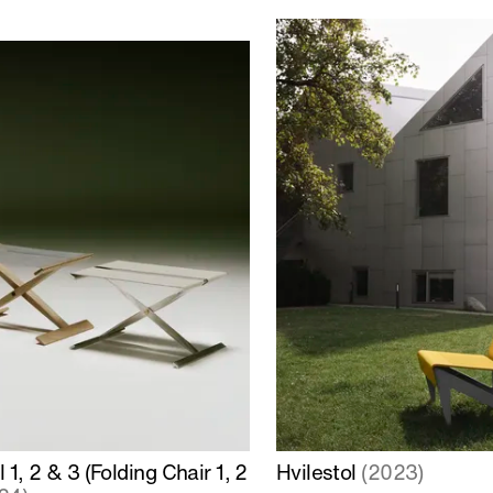
Læs
 1, 2 & 3 (Folding Chair 1, 2
Hvilestol
(2023)
mere