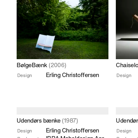
Læs
Læs
BølgeBænk
(2006)
Chaisel
mere
mere
Erling Christoffersen
Design
Design
om
om
BølgeBænk
Chaiselo
Læs
Læs
Udendørs bænke
(1987)
Udendø
mere
mere
Erling Christoffersen
Design
Design
om
om