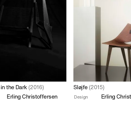
Læs
in the Dark
(2016)
Sløjfe
(2015)
mere
Erling Christoffersen
Erling Chris
Design
om
Sløjfe