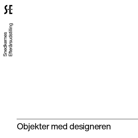
Gå
til
forsiden
Objekter med designeren