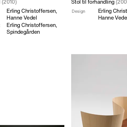
l
(2010)
Stol til forhandling
(200
mere
Erling Christoffersen
,
Erling Chris
Design
om
Hanne Vedel
Hanne Vede
Stol
Erling Christoffersen
,
t
til
Spindegården
forhandling