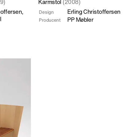
9)
Karmstol
(2008)
mere
toffersen
,
Erling Christoffersen
Design
om
l
PP Møbler
Producent
Karmstol