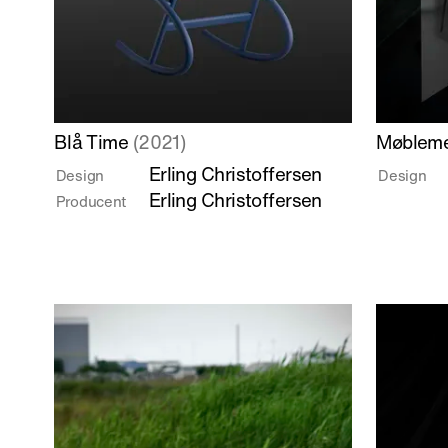
Læs
Læs
Blå Time
(2021)
Møbleme
mere
mere
Erling Christoffersen
Design
Design
om
om
Erling Christoffersen
Producent
Blå
Møbleme
Time
/
Suite