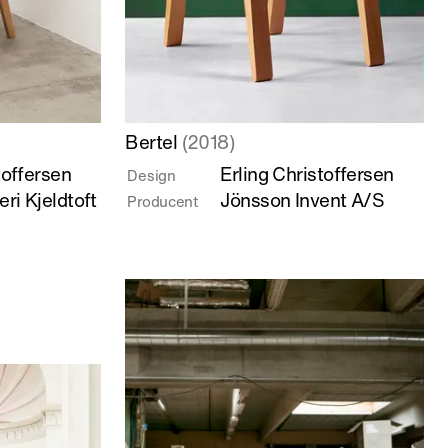
Læs
Bertel
(2018)
mere
toffersen
Erling Christoffersen
Design
om
ri Kjeldtoft
Jönsson Invent A/S
Producent
Bertel