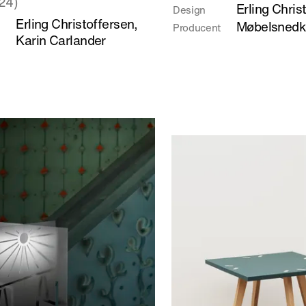
24)
Erling Chris
Design
om
Erling Christoffersen
,
Møbelsnedke
Producent
Hvilestol
Karin Carlander