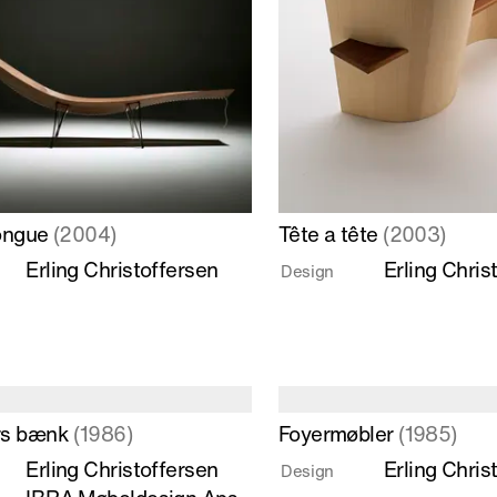
Læs
ongue
(2004)
Tête a tête
(2003)
mere
Erling Christoffersen
Erling Chris
Design
om
ngue
Tête
a
tête
Læs
rs bænk
(1986)
Foyermøbler
(1985)
mere
Erling Christoffersen
Erling Chris
Design
om