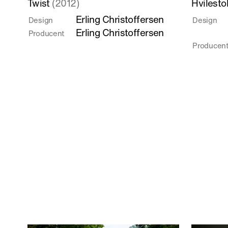
Twist
(2012)
Hvilesto
mere
mere
Erling Christoffersen
Design
Design
om
om
Erling Christoffersen
Producent
Twist
Hvilestol
Producen