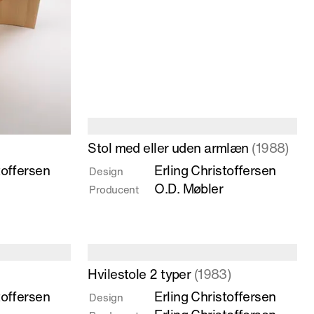
Læs
Stol med eller uden armlæn
(1988)
mere
toffersen
Erling Christoffersen
Design
om
O.D. Møbler
Producent
Stol
med
eller
uden
armlæn
Læs
Hvilestole 2 typer
(1983)
mere
toffersen
Erling Christoffersen
Design
om