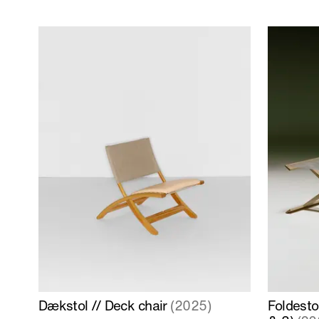
Læs
Læs
Dækstol // Deck chair
(2025)
Foldestol
mere
mere