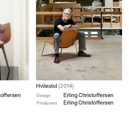
Læs
Hvilestol
(2014)
mere
toffersen
Erling Christoffersen
Design
om
Erling Christoffersen
Producent
Hvilestol