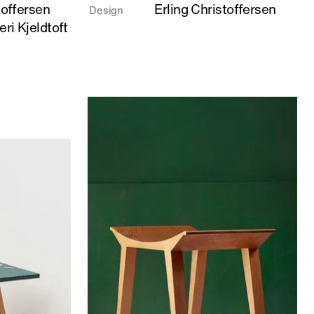
toffersen
Erling Christoffersen
Design
om
ri Kjeldtoft
Foldetaburet