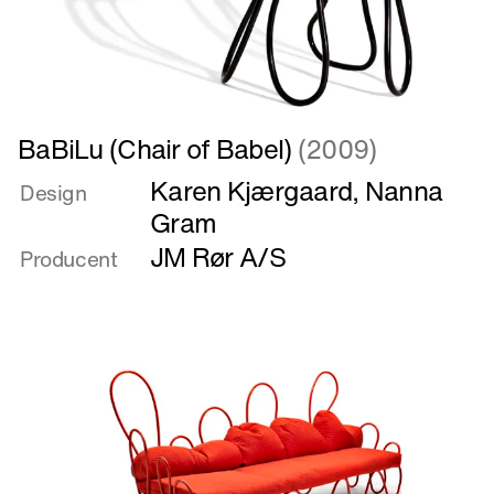
Læs
BaBiLu (Chair of Babel)
(2009)
mere
Karen Kjærgaard
,
Nanna
om
Design
BaBiLu
Gram
(Chair
JM Rør A/S
Producent
of
Babel)