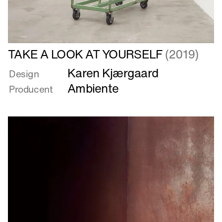
Læs
TAKE A LOOK AT YOURSELF
(2019)
mere
Karen Kjærgaard
om
Design
TAKE
Ambiente
Producent
A
LOOK
AT
YOURSELF