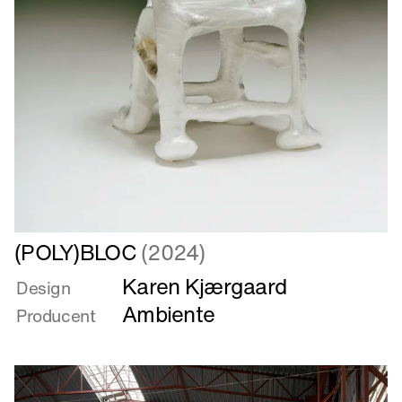
Læs
(POLY)BLOC
(2024)
mere
Karen Kjærgaard
om
Design
(POLY)BLOC
Ambiente
Producent