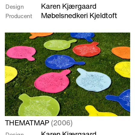
Karen Kjærgaard
om
Design
SHUT
Møbelsnedkeri Kjeldtoft
Producent
UP!
Læs
THEMATMAP
(2006)
mere
Karen Kjærgaard
om
Design