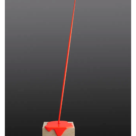
Høstak