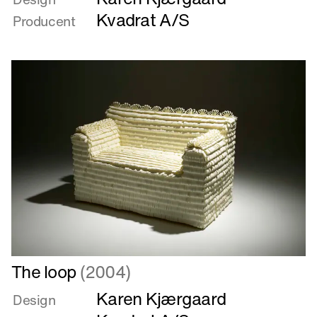
THEMATMAP
Kvadrat A/S
Producent
Læs
The loop
(2004)
mere
Karen Kjærgaard
om
Design
The