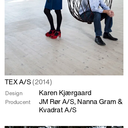
Læs
TEX A/S
(2014)
mere
Karen Kjærgaard
om
Design
TEX
JM Rør A/S
,
Nanna Gram
&
Producent
A/S
Kvadrat A/S