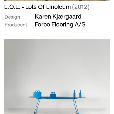
Læs
L.O.L. - Lots Of Linoleum
(2012)
mere
Karen Kjærgaard
om
Design
L.O.L.
Forbo Flooring A/S
Producent
-
Lots
Of
Linoleum