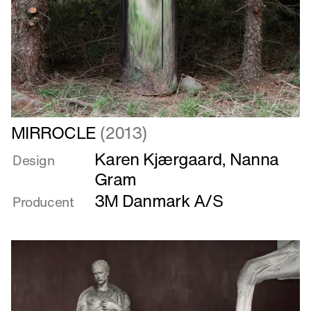
Læs
MIRROCLE
(2013)
mere
Karen Kjærgaard
,
Nanna
om
Design
MIRROCLE
Gram
3M Danmark A/S
Producent