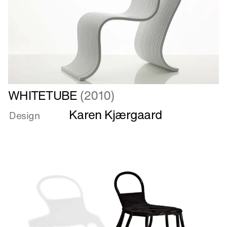
Læs
WHITETUBE
(2010)
mere
Karen Kjærgaard
om
Design
WHITETUBE