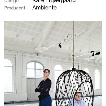
Design
Rub
Ambiente
Producent
&
stub