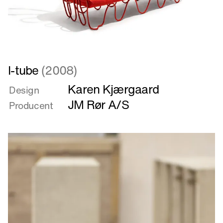
Læs
I-tube
(2008)
mere
Karen Kjærgaard
om
Design
I-
JM Rør A/S
Producent
tube