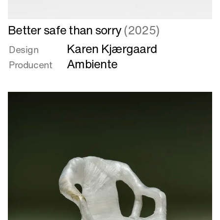
Læs
Better safe than sorry
(2025)
mere
Karen Kjærgaard
om
Design
Better
Ambiente
Producent
safe
than
sorry