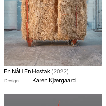
Læs
En Nål I En Høstak
(2022)
mere
Karen Kjærgaard
om
Design
En
Nål
I
En