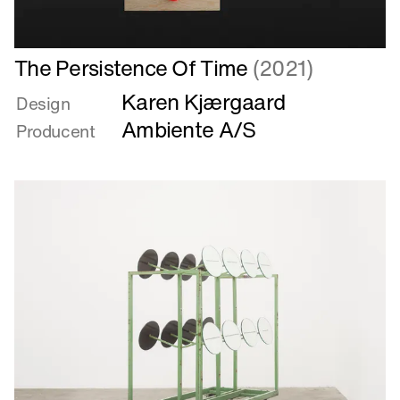
Læs
The Persistence Of Time
(2021)
mere
Karen Kjærgaard
om
Design
The
Ambiente A/S
Producent
Persistence
Of
Time