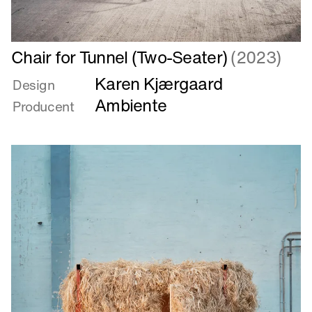
Læs
Chair for Tunnel (Two-Seater)
(2023)
mere
Karen Kjærgaard
om
Design
Chair
Ambiente
Producent
for
Tunnel
(Two-
Seater)