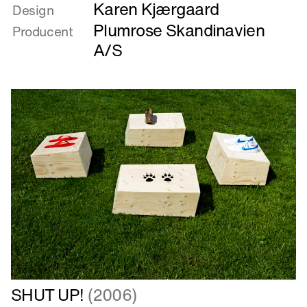
Karen Kjærgaard
De
Design
7
Plumrose Skandinavien
Producent
små
A/S
dværge
-
Holly,
Polly,
Dolly,
Slimy,
Cheasy,
Pinky
&
Puppy
Læs
SHUT UP!
(2006)
mere