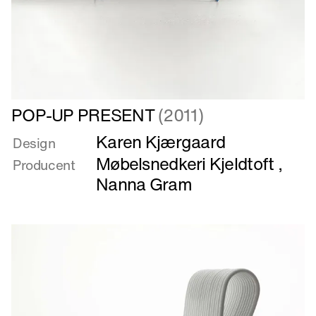
Læs
POP-UP PRESENT
(2011)
mere
Karen Kjærgaard
om
Design
POP-
Møbelsnedkeri Kjeldtoft
,
Producent
UP
Nanna Gram
PRESENT