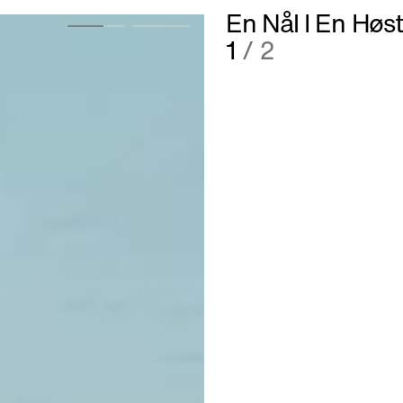
En Nål I En Høs
2
/ 2