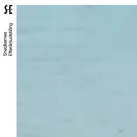
Gå
til
forsiden