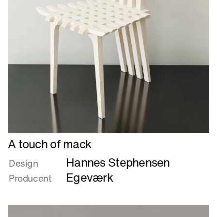
Læs
A touch of mack
mere
Hannes Stephensen
om
Design
A
Egeværk
Producent
touch
of
mack