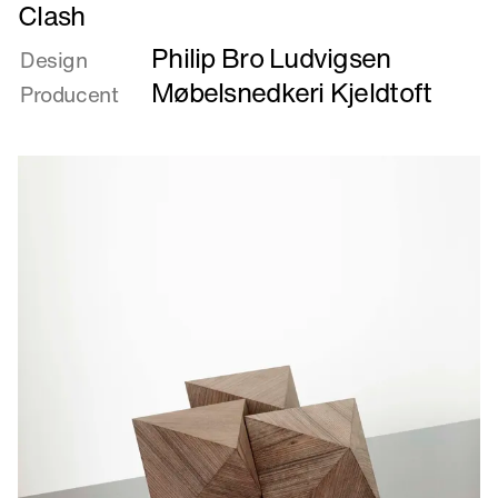
Læs
Clash
mere
Philip Bro Ludvigsen
om
Design
Clash
Møbelsnedkeri Kjeldtoft
Producent