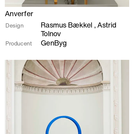
Læs
Anverfer
mere
Rasmus Bækkel
,
Astrid
om
Design
Anverfer
Tolnov
GenByg
Producent