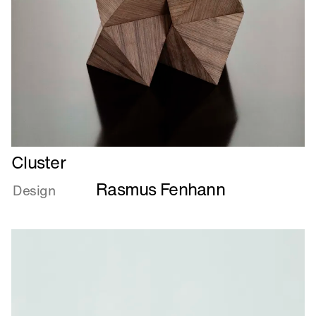
Læs
Cluster
mere
Rasmus Fenhann
om
Design
Cluster