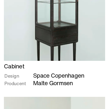
Læs
Cabinet
mere
Space Copenhagen
om
Design
Cabinet
Malte Gormsen
Producent