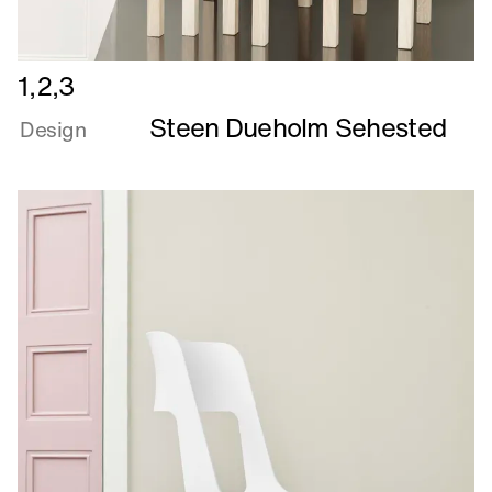
Læs
1,2,3
mere
Steen Dueholm Sehested
om
Design
1,2,3