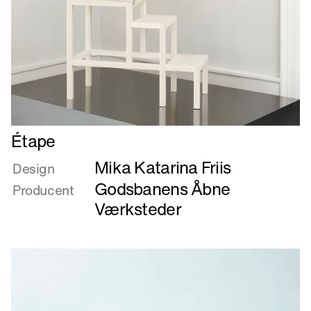
Læs
Étape
mere
Mika Katarina Friis
om
Design
Étape
Godsbanens Åbne
Producent
Værksteder