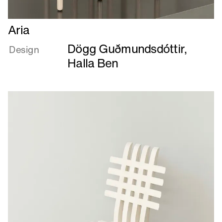
Læs
Aria
mere
Dögg Guðmundsdóttir
,
om
Design
Aria
Halla Ben