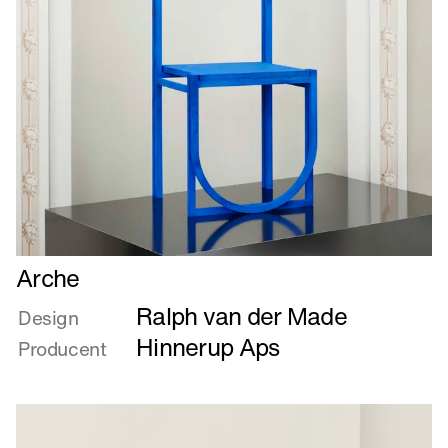
Læs
Arche
mere
Ralph van der Made
om
Design
Arche
Hinnerup Aps
Producent