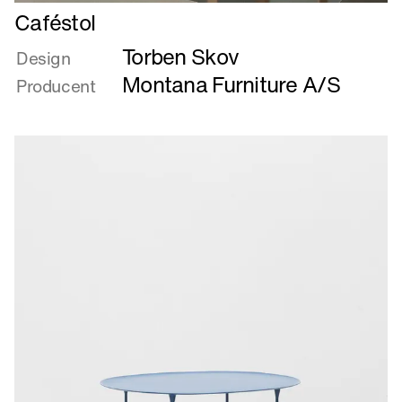
Læs
Caféstol
mere
Torben Skov
om
Design
Caféstol
Montana Furniture A/S
Producent