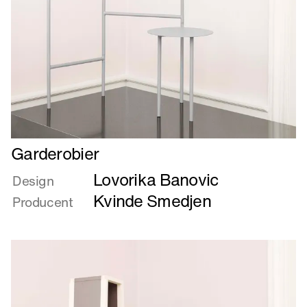
Læs
Garderobier
mere
Lovorika Banovic
om
Design
Garderobier
Kvinde Smedjen
Producent