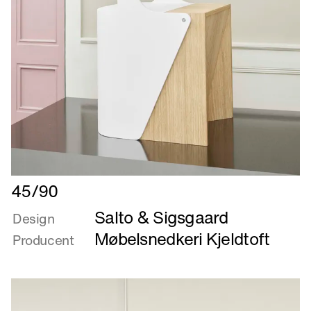
Læs
45/90
mere
Salto & Sigsgaard
om
Design
45/90
Møbelsnedkeri Kjeldtoft
Producent