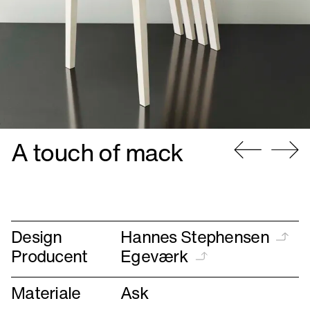
A touch of mack
Gå
Gå
til
til
forrige
næste
Design
Hannes Stephensen
Producent
Egeværk
Materiale
Ask