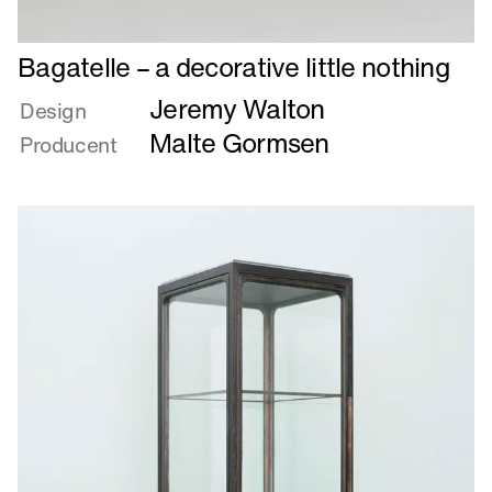
Læs
Bagatelle – a decorative little nothing
mere
Jeremy Walton
om
Design
Bagatelle
Malte Gormsen
Producent
–
a
decorative
little
nothing