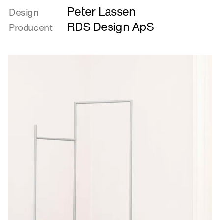
Peter Lassen
om
Design
Et
RDS Design ApS
Producent
lille
møbel