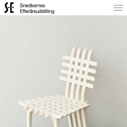
Gå
til
forsiden