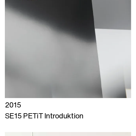
Læs
2015
mere
SE15 PETiT Introduktion
om
SE15
PETiT