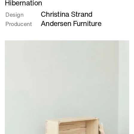
Hibernation
mere
Christina Strand
om
Design
Hibernation
Andersen Furniture
Producent