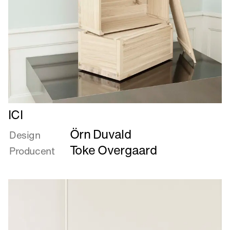
Læs
ICI
mere
Örn Duvald
om
Design
ICI
Toke Overgaard
Producent