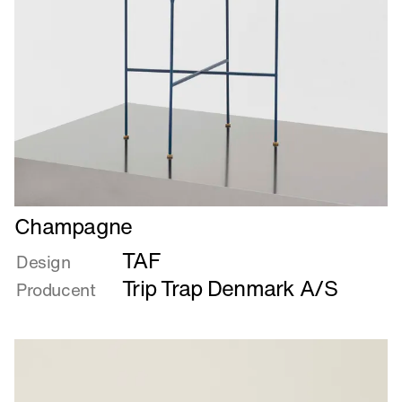
Læs
Champagne
mere
TAF
om
Design
Champagne
Trip Trap Denmark A/S
Producent