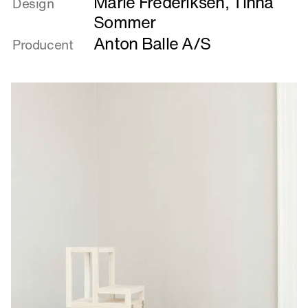
Marie Frederiksen
,
Tinna
om
Design
Doublé
Sommer
Anton Balle A/S
Producent