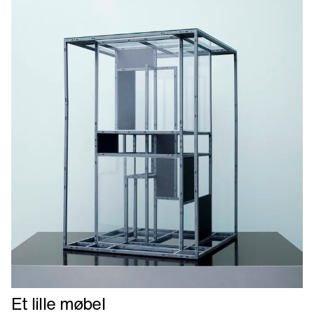
Læs
Et lille møbel
mere