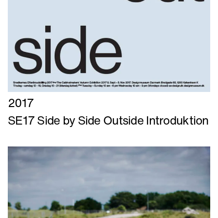
Læs
2017
mere
SE17 Side by Side Outside Introduktion
om
SE17
Side
by
Side
Outside
Introduktion