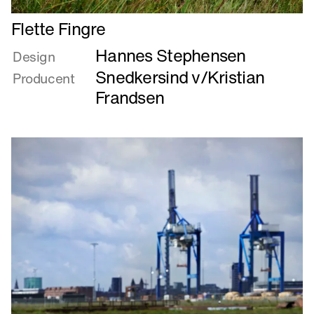
Læs
Flette Fingre
mere
Hannes Stephensen
om
Design
Flette
Snedkersind v/Kristian
Producent
Fingre
Frandsen