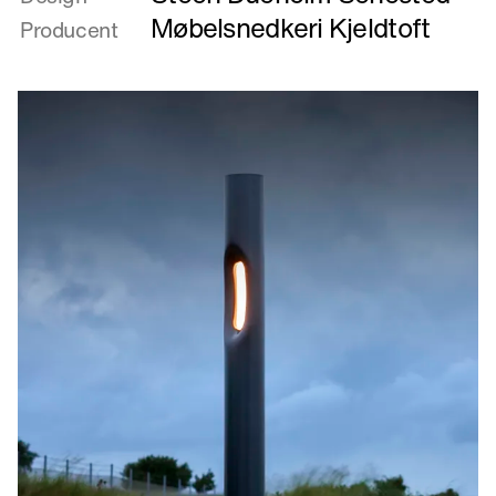
Blænde
Møbelsnedkeri Kjeldtoft
Producent