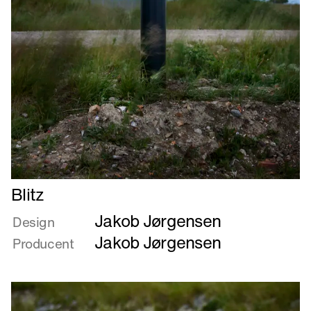
Læs
Blitz
mere
Jakob Jørgensen
om
Design
Blitz
Jakob Jørgensen
Producent