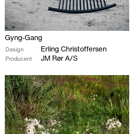
Læs
Gyng-Gang
mere
Erling Christoffersen
om
Design
Gyng-
JM Rør A/S
Producent
Gang