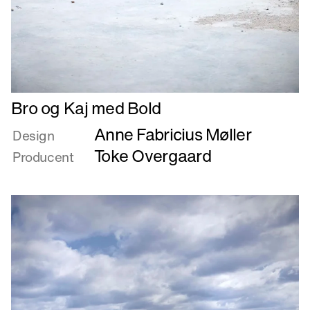
Læs
Bro og Kaj med Bold
mere
Anne Fabricius Møller
om
Design
Bro
Toke Overgaard
Producent
og
Kaj
med
Bold