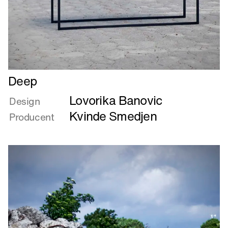
Læs
Deep
mere
Lovorika Banovic
om
Design
Deep
Kvinde Smedjen
Producent