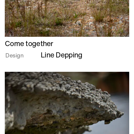
Læs
Come together
mere
Line Depping
om
Design
Come
together