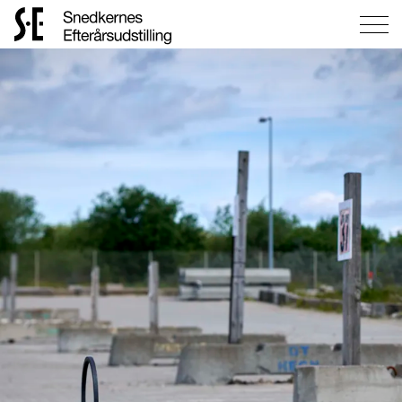
Gå
til
forsiden