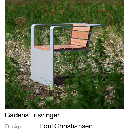
Læs
Gadens Frisvinger
mere
Poul Christiansen
om
Design