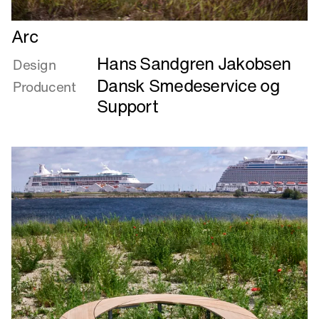
Læs
Arc
mere
Hans Sandgren Jakobsen
om
Design
Arc
Dansk Smedeservice og
Producent
Support