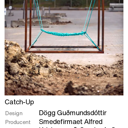
Læs
Catch-Up
mere
Dögg Guðmundsdóttir
om
Design
Catch-
Smedefirmaet Alfred
Producent
Up