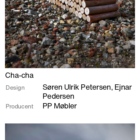
Læs
Cha-cha
mere
Søren Ulrik Petersen
,
Ejnar
om
Design
Cha-
Pedersen
cha
PP Møbler
Producent