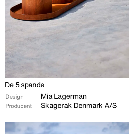
Læs
De 5 spande
mere
Mia Lagerman
om
Design
De
Skagerak Denmark A/S
Producent
5
spande