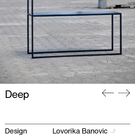
Deep
Gå
Gå
til
til
forrige
næste
Design
Lovorika Banovic