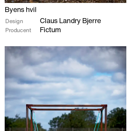
Læs
Byens hvil
mere
Claus Landry Bjerre
om
Design
Byens
Fictum
Producent
hvil