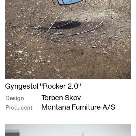
Læs
Gyngestol "Rocker 2.0"
mere
Torben Skov
om
Design
Gyngestol
Montana Furniture A/S
Producent
"Rocker
2.0"