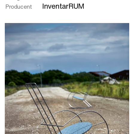
Gadens
InventarRUM
Producent
Frisvinger