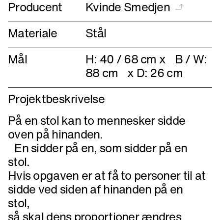
Producent
Kvinde Smedjen
Materiale
Stål
Mål
H: 40 / 68 cm x B / W:
88 cm x D: 26 cm
Projektbeskrivelse
På en stol kan to mennesker sidde
oven på hinanden.
En sidder på en, som sidder på en
stol.
Hvis opgaven er at få to personer til at
sidde ved siden af hinanden på en
stol,
så skal dens proportioner ændres