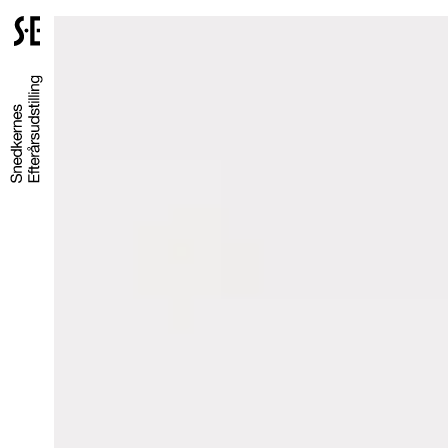
Gå
til
forsiden