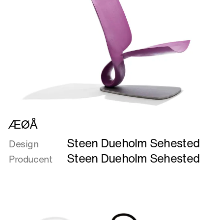
Læs
ÆØÅ
mere
Steen Dueholm Sehested
om
Design
ÆØÅ
Steen Dueholm Sehested
Producent