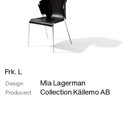
Læs
Frk. L
mere
Mia Lagerman
om
Design
Frk.
Collection Källemo AB
Producent
L