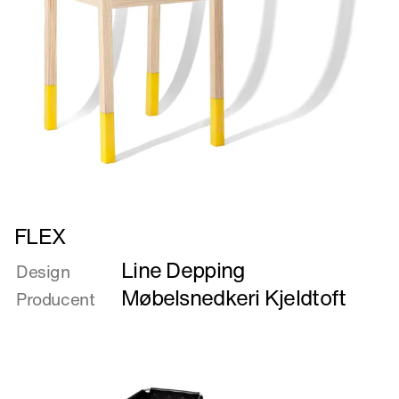
Læs
FLEX
mere
Line Depping
om
Design
FLEX
Møbelsnedkeri Kjeldtoft
Producent