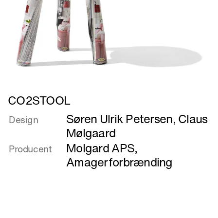
Læs
CO2STOOL
mere
Søren Ulrik Petersen
,
Claus
om
Design
CO2STOOL
Mølgaard
Molgard APS
,
Producent
Amagerforbrænding