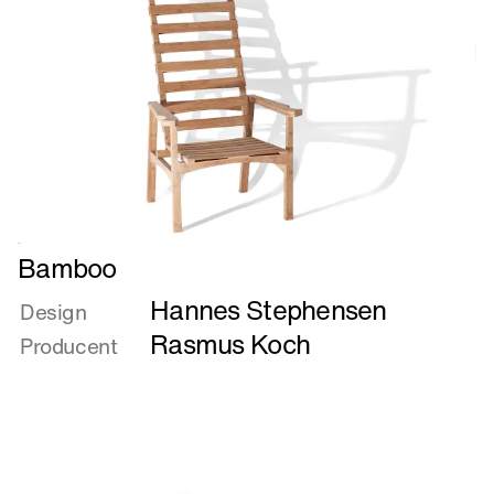
være
lidt
højt
på
strå
Læs
Bamboo
mere
Hannes Stephensen
om
Design
Bamboo
Rasmus Koch
Producent