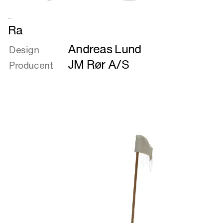
Læs
Ra
mere
Andreas Lund
om
Design
Ra
JM Rør A/S
Producent