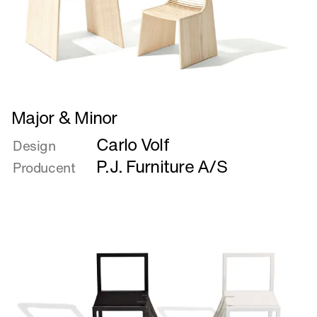
Læs
Major & Minor
mere
Carlo Volf
om
Design
Major
P.J. Furniture A/S
Producent
&
Minor