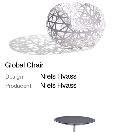
Læs
Global Chair
mere
Niels Hvass
om
Design
Global
Niels Hvass
Producent
Chair