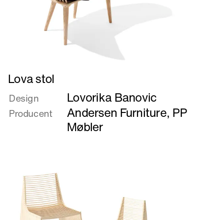
Læs
Lova stol
mere
Lovorika Banovic
om
Design
Lova
Andersen Furniture
,
PP
Producent
stol
Møbler