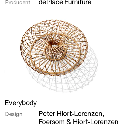
dePlace Furniture
Producent
Dobbeltstol
til
Bjørn
Lomborg
Læs
Everybody
mere
Peter Hiort-Lorenzen
,
om
Design
Everybody
Foersom & Hiort-Lorenzen