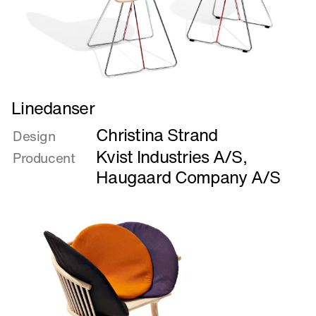
Læs
Linedanser
mere
Christina Strand
om
Design
Linedanser
Kvist Industries A/S
,
Producent
Haugaard Company A/S