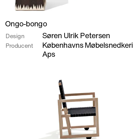
Læs
Ongo-bongo
mere
Søren Ulrik Petersen
om
Design
Ongo-
Københavns Møbelsnedkeri
Producent
bongo
Aps