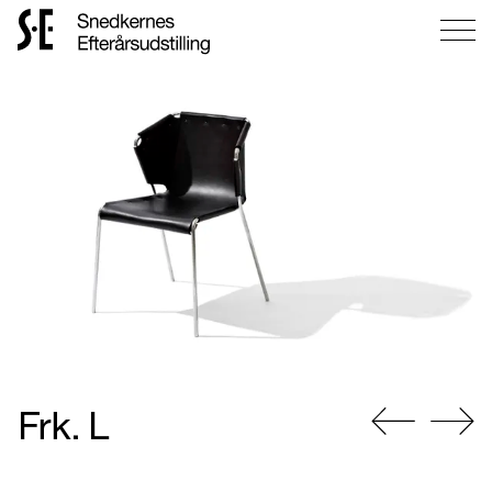
Gå
til
forsiden
Frk. L
Gå
Gå
til
til