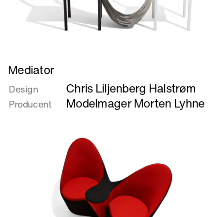
Læs
Mediator
mere
Chris Liljenberg Halstrøm
om
Design
Mediator
Modelmager Morten Lyhne
Producent