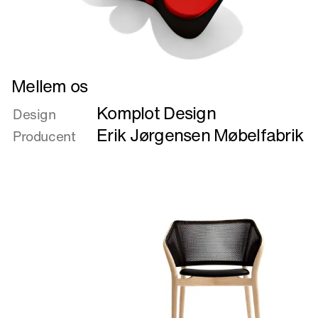
Læs
Mellem os
mere
Komplot Design
om
Design
Mellem
Erik Jørgensen Møbelfabrik
Producent
os