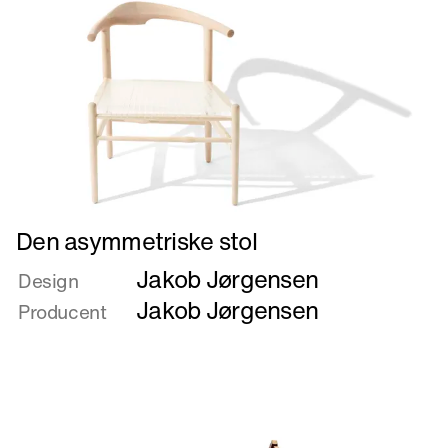
Læs
Den asymmetriske stol
mere
Jakob Jørgensen
om
Design
Den
Jakob Jørgensen
Producent
asymmetriske
stol