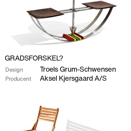
Læs
GRADSFORSKEL?
mere
Troels Grum-Schwensen
om
Design
GRADSFORSKEL?
Aksel Kjersgaard A/S
Producent