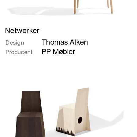
Læs
Networker
mere
Thomas Alken
om
Design
Networker
PP Møbler
Producent