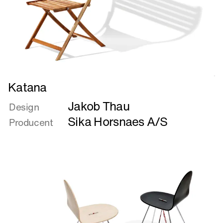
Læs
Katana
mere
Jakob Thau
om
Design
Katana
Sika Horsnaes A/S
Producent