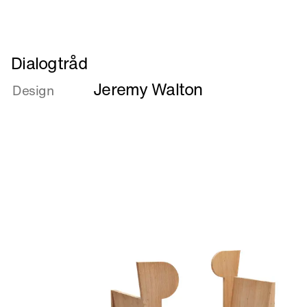
Læs
Dialogtråd
mere
Jeremy Walton
om
Design
Dialogtråd