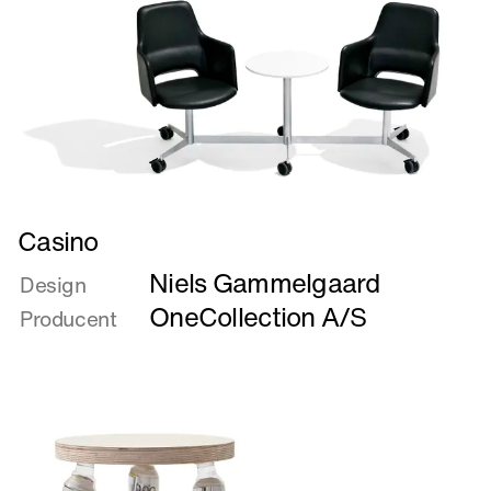
Læs
Casino
mere
Niels Gammelgaard
om
Design
Casino
OneCollection A/S
Producent