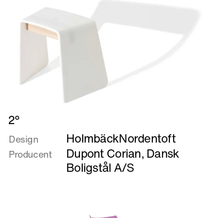
Læs
2°
mere
HolmbäckNordentoft
om
Design
2°
Dupont Corian
,
Dansk
Producent
Boligstål A/S