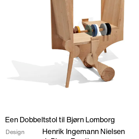
Læs
Een Dobbeltstol til Bjørn Lomborg
mere
Henrik Ingemann Nielsen
om
Design
Een