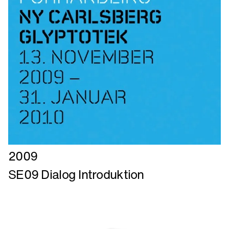
Læs
2009
mere
SE09 Dialog Introduktion
om
SE09
Dialog
Introduktion