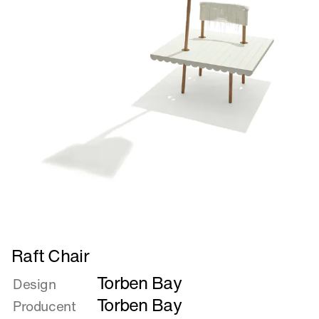
Læs
Raft Chair
mere
Torben Bay
om
Design
Raft
Torben Bay
Producent
Chair