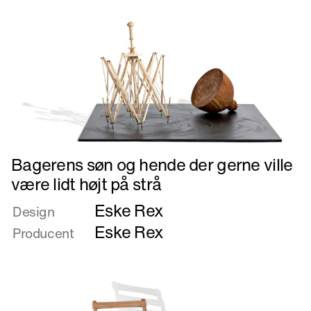
Læs
Bagerens søn og hende der gerne ville
mere
være lidt højt på strå
om
Eske Rex
Bagerens
Design
søn
Eske Rex
Producent
og
hende
der
gerne
ville