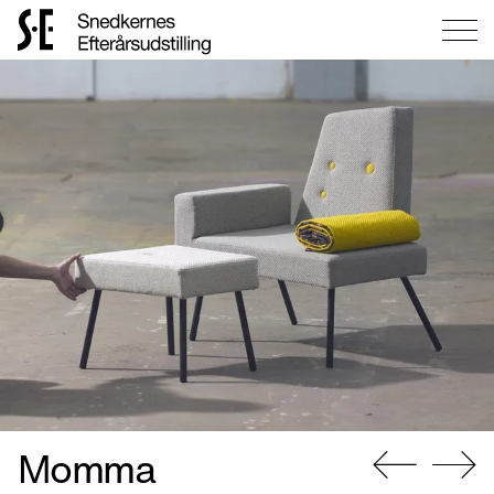
Gå
til
forsiden
Momma
Gå
Gå