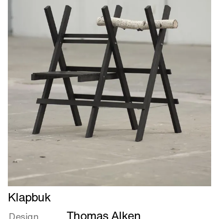
Læs
Klapbuk
mere
Thomas Alken
om
Design