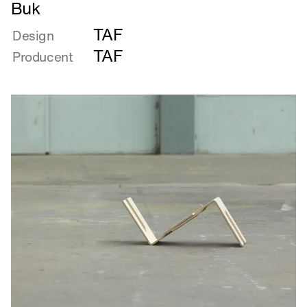
Læs
Buk
mere
TAF
om
Design
Buk
TAF
Producent