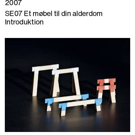
2007
mere
SE07 Et møbel til din alderdom
om
Introduktion
SE07
Et
møbel
til
din
alderdom
Introduktion