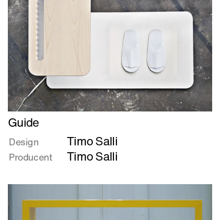
til
min
ven
Læs
Guide
mere
Timo Salli
om
Design
Guide
Timo Salli
Producent