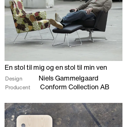
Læs
En stol til mig og en stol til min ven
mere
Niels Gammelgaard
om
Design
En
Conform Collection AB
Producent
stol
til
mig
og
en
stol