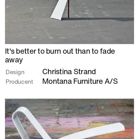
Læs
It's better to burn out than to fade
mere
away
om
Christina Strand
It's
Design
better
Montana Furniture A/S
Producent
to
burn
out
than
to
fade
away