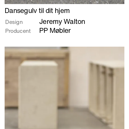
Læs
Dansegulv til dit hjem
mere
Jeremy Walton
om
Design
Dansegulv
PP Møbler
Producent
til
dit
hjem