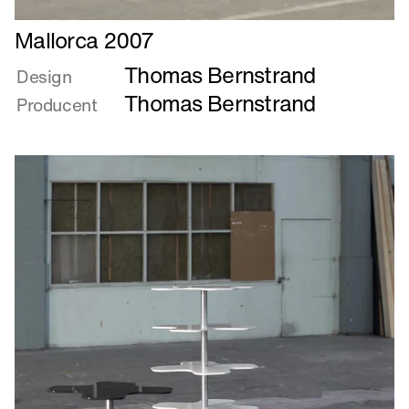
Læs
Mallorca 2007
mere
Thomas Bernstrand
om
Design
Mallorca
Thomas Bernstrand
Producent
2007