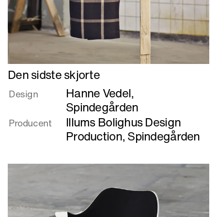
Læs
Den sidste skjorte
mere
Hanne Vedel
,
om
Design
Den
Spindegården
sidste
Illums Bolighus Design
Producent
skjorte
Production
,
Spindegården