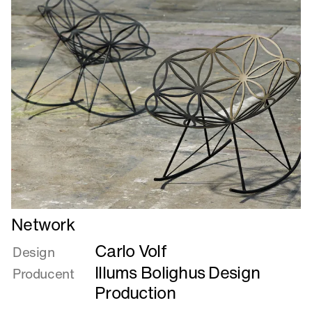
Læs
Network
mere
Carlo Volf
om
Design
Network
Illums Bolighus Design
Producent
Production