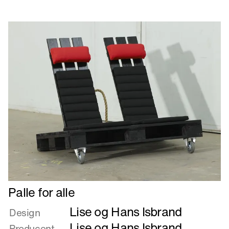
–
spisebord
Læs
Palle for alle
mere
Lise og Hans Isbrand
om
Design
Palle
Lise og Hans Isbrand
Producent