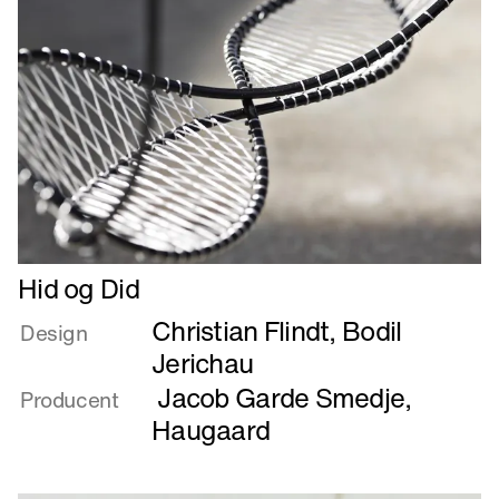
Læs
Hid og Did
mere
Christian Flindt
,
Bodil
om
Design
Hid
Jerichau
og
Jacob Garde Smedje
,
Producent
Did
Haugaard