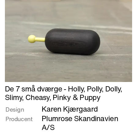
Læs
De 7 små dværge - Holly, Polly, Dolly,
mere
Slimy, Cheasy, Pinky & Puppy
om
Karen Kjærgaard
De
Design
7
Plumrose Skandinavien
Producent
små
A/S
dværge
-