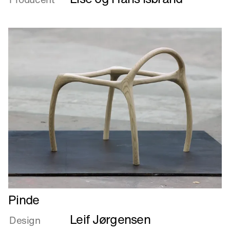
for
alle
Læs
Pinde
mere
Leif Jørgensen
om
Design