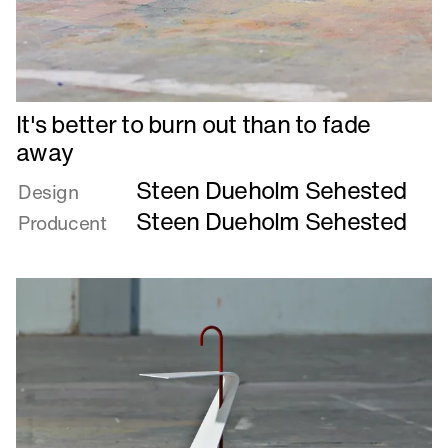
Læs
It's better to burn out than to fade
mere
away
om
Steen Dueholm Sehested
It's
Design
better
Steen Dueholm Sehested
Producent
to
burn
out
than
to
fade
away