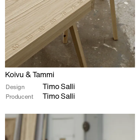
Læs
Koivu & Tammi
mere
Timo Salli
om
Design
Koivu
Timo Salli
Producent
&
Tammi