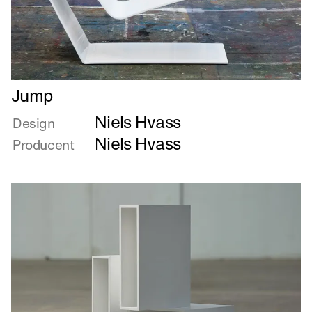
Læs
Jump
mere
Niels Hvass
om
Design
Jump
Niels Hvass
Producent