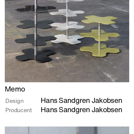
Læs
Memo
mere
Hans Sandgren Jakobsen
om
Design
Memo
Hans Sandgren Jakobsen
Producent