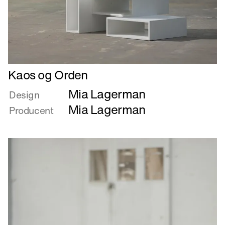
Læs
Kaos og Orden
mere
Mia Lagerman
om
Design
Kaos
Mia Lagerman
Producent
og
Orden