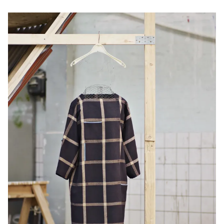
Holly,
Polly,
Dolly,
Slimy,
Cheasy,
Pinky
&
Puppy