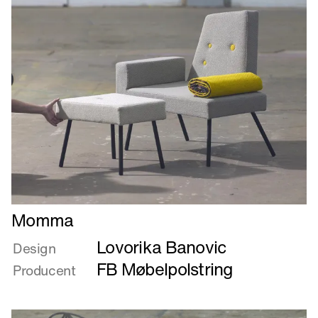
Læs
Momma
mere
Lovorika Banovic
om
Design
Momma
FB Møbelpolstring
Producent