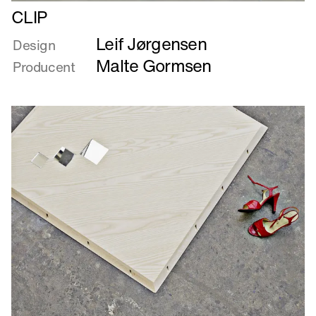
Læs
CLIP
mere
Leif Jørgensen
om
Design
CLIP
Malte Gormsen
Producent