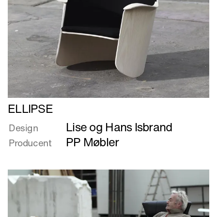
Læs
ELLIPSE
mere
Lise og Hans Isbrand
om
Design
ELLIPSE
PP Møbler
Producent