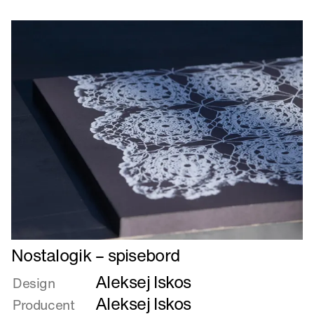
Læs
Nostalogik – spisebord
mere
Aleksej Iskos
om
Design
Nostalogik
Aleksej Iskos
Producent