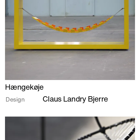
Læs
Hængekøje
mere
Claus Landry Bjerre
om
Design
Hængekøje