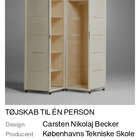
Læs
TØJSKAB TIL ÉN PERSON
mere
Carsten Nikolaj Becker
om
Design
TØJSKAB
Københavns Tekniske Skole
Producent
TIL