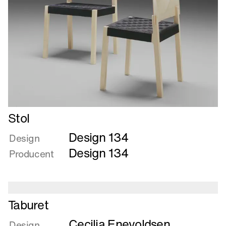
Læs
Stol
mere
Design 134
om
Design
Stol
Design 134
Producent
Læs
Taburet
mere
Cecilia Enevoldsen
om
Design