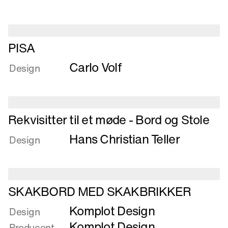
køkkenstol
Læs
PISA
mere
Carlo Volf
om
Design
PISA
Læs
Rekvisitter til et møde - Bord og Stole
mere
Hans Christian Teller
om
Design
Rekvisitter
til
et
Læs
møde
SKAKBORD MED SKAKBRIKKER
mere
-
Komplot Design
om
Design
Bord
SKAKBORD
Komplot Design
og
Producent