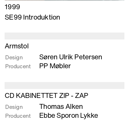
Læs
1999
mere
SE99 Introduktion
om
SE99
Introduktion
Læs
Armstol
mere
Søren Ulrik Petersen
om
Design
Armstol
PP Møbler
Producent
Læs
CD KABINETTET ZIP - ZAP
mere
Thomas Alken
om
Design
CD
Ebbe Sporon Lykke
Producent
KABINETTET
ZIP