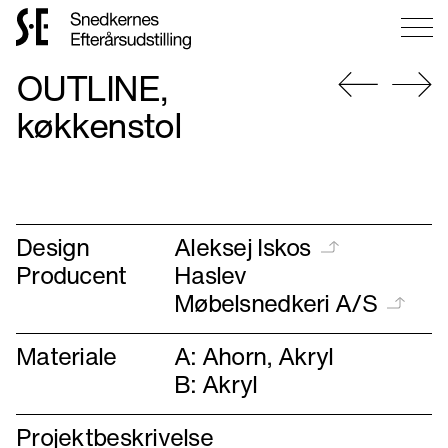
Gå
OUTLINE,
til
forsiden
Gå
Gå
køkkenstol
til
til
forrige
næste
Design
Aleksej Iskos
Producent
Haslev
Møbelsnedkeri A/S
Materiale
A: Ahorn, Akryl
B: Akryl
Projektbeskrivelse