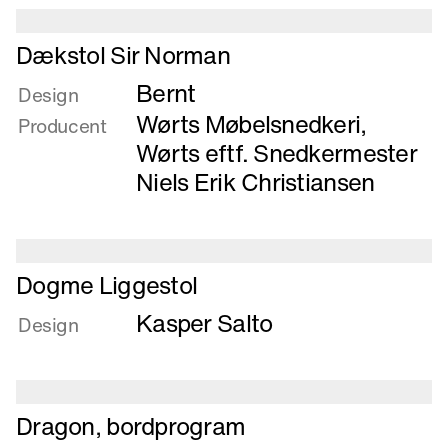
-
ZAP
Læs
Dækstol Sir Norman
mere
Bernt
om
Design
Dækstol
Wørts Møbelsnedkeri
,
Producent
Sir
Wørts eftf. Snedkermester
Norman
Niels Erik Christiansen
Læs
Dogme Liggestol
mere
Kasper Salto
om
Design
Dogme
Liggestol
Læs
Dragon, bordprogram
mere