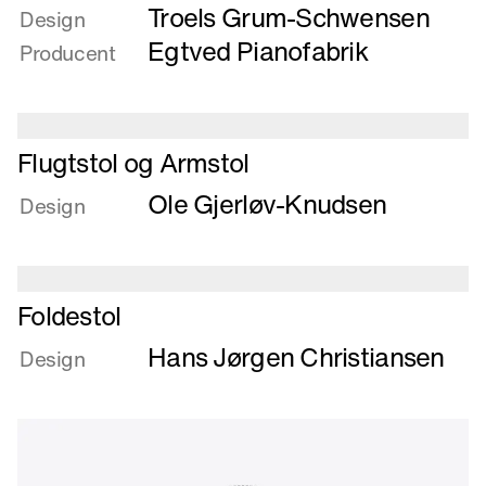
Troels Grum-Schwensen
om
Design
Dragon,
Egtved Pianofabrik
Producent
bordprogram
Læs
Flugtstol og Armstol
mere
Ole Gjerløv-Knudsen
om
Design
Flugtstol
og
Armstol
Læs
Foldestol
mere
Hans Jørgen Christiansen
om
Design
Foldestol