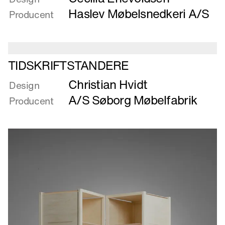
Taburet
Haslev Møbelsnedkeri A/S
Producent
Læs
TIDSKRIFTSTANDERE
mere
Christian Hvidt
om
Design
TIDSKRIFTSTANDERE
A/S Søborg Møbelfabrik
Producent