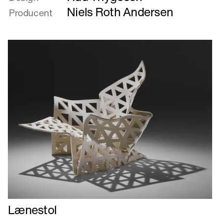
KARMSTOL
Niels Roth Andersen
Producent
Læs
Lænestol
mere