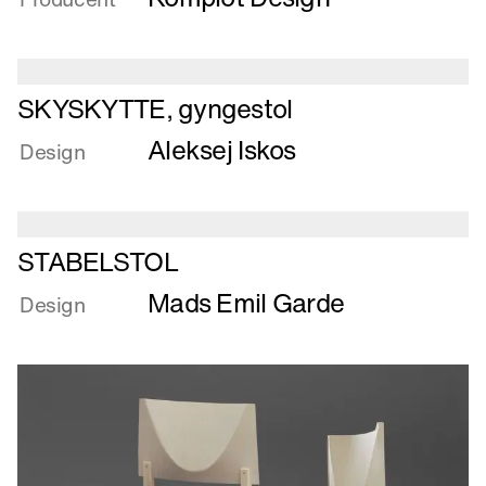
MED
Stole
SKAKBRIKKER
Læs
SKYSKYTTE, gyngestol
mere
Aleksej Iskos
om
Design
SKYSKYTTE,
gyngestol
Læs
STABELSTOL
mere
Mads Emil Garde
om
Design
STABELSTOL