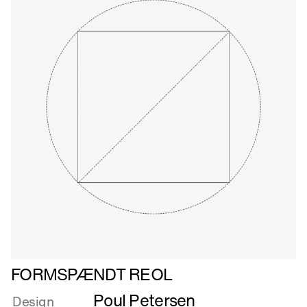
Læs
FORMSPÆNDT REOL
mere
Poul Petersen
om
Design