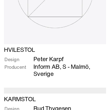
Læs
HVILESTOL
mere
Peter Karpf
om
Design
HVILESTOL
Inform AB, S - Malmö,
Producent
Sverige
Læs
KARMSTOL
mere
Rud Thygesen
om
Design