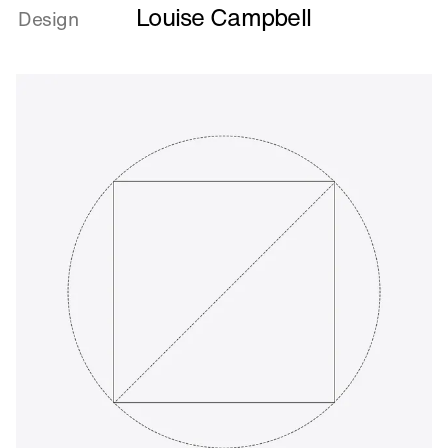
Louise Campbell
om
Design
Lænestol