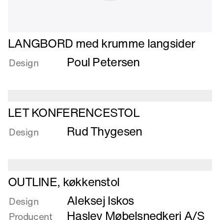
Læs
LANGBORD med krumme langsider
mere
Poul Petersen
om
Design
LANGBORD
med
krumme
Læs
langsider
LET KONFERENCESTOL
mere
Rud Thygesen
om
Design
LET
KONFERENCESTOL
Læs
OUTLINE, køkkenstol
mere
Aleksej Iskos
om
Design
OUTLINE,
Haslev Møbelsnedkeri A/S
Producent