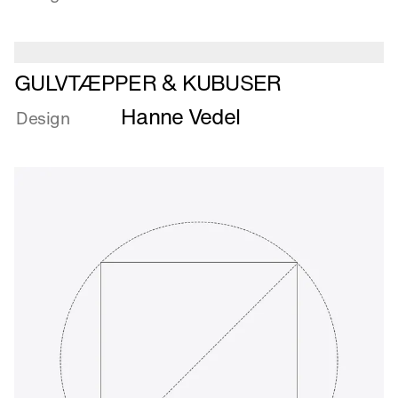
FORMSPÆNDT
REOL
Læs
GULVTÆPPER & KUBUSER
mere
Hanne Vedel
om
Design
GULVTÆPPER
&
KUBUSER