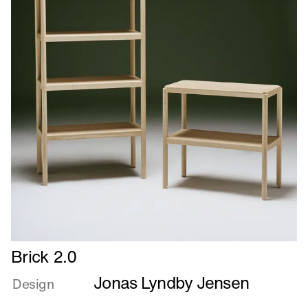
Læs
Brick 2.0
mere
Jonas Lyndby Jensen
om
Design
Brick