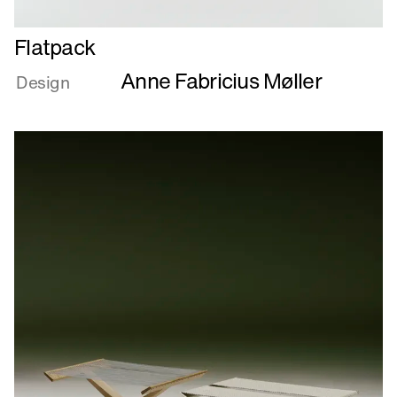
Læs
Flatpack
mere
Anne Fabricius Møller
om
Design
Flatpack