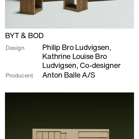
Læs
BYT & BOD
mere
Philip Bro Ludvigsen
,
om
Design
BYT
Kathrine Louise Bro
&
Ludvigsen, Co-designer
BOD
Anton Balle A/S
Producent