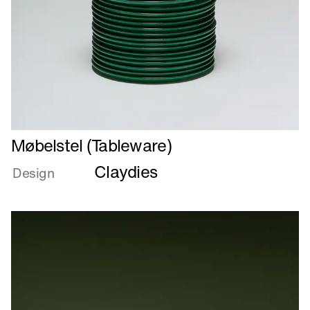
Læs
Møbelstel (Tableware)
mere
Claydies
om
Design
Møbelstel
(Tableware)