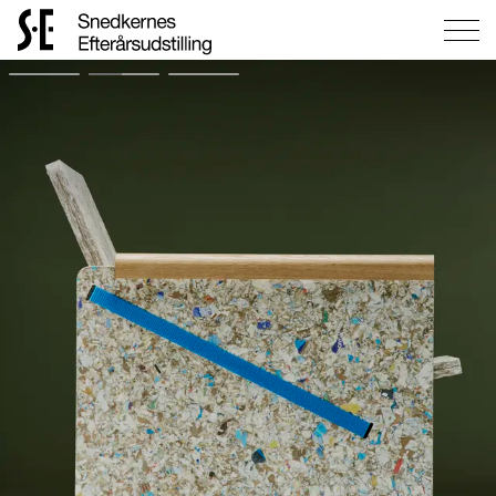
Gå
til
forsiden