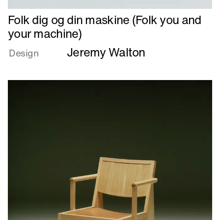
Læs
Folk dig og din maskine (Folk you and
mere
your machine)
om
Jeremy Walton
Folk
Design
dig
og
din
maskine
(Folk
you
and
your
machine)