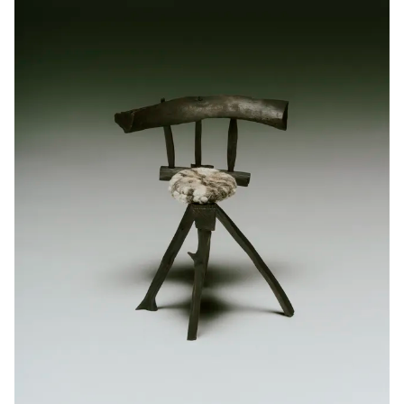
1,
2
&
3)