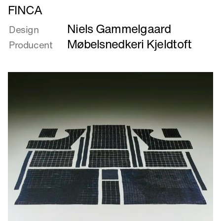
Læs
FINCA
mere
Niels Gammelgaard
om
Design
FINCA
Møbelsnedkeri Kjeldtoft
Producent