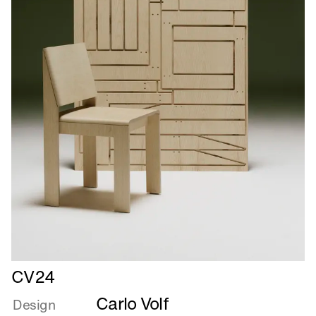
Læs
CV24
mere
Carlo Volf
om
Design