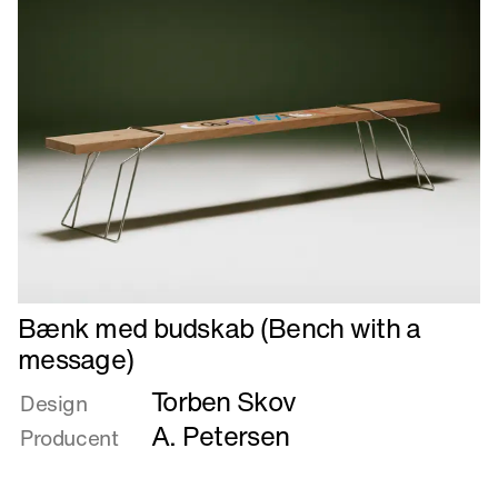
Læs
Bænk med budskab (Bench with a
mere
message)
om
Torben Skov
Bænk
Design
med
A. Petersen
Producent
budskab
(Bench