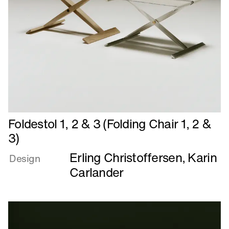
Læs
Foldestol 1, 2 & 3 (Folding Chair 1, 2 &
mere
3)
om
Erling Christoffersen
,
Karin
Foldestol
Design
1,
Carlander
2
&
3
(Folding
Chair