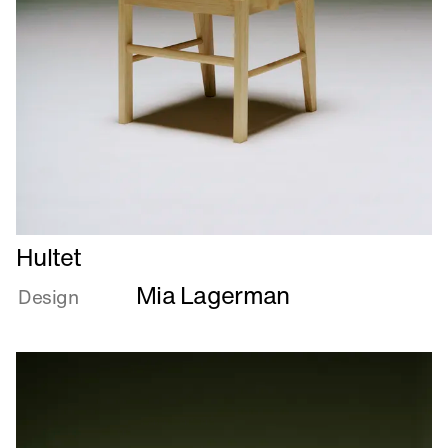
Læs
Hultet
mere
Mia Lagerman
om
Design
Hultet