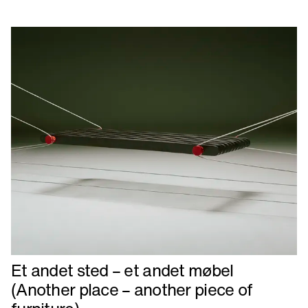
CV24
Læs
Et andet sted – et andet møbel
mere
(Another place – another piece of
om