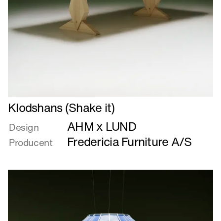
Læs
Klodshans (Shake it)
mere
AHM x LUND
om
Design
Klodshans
Fredericia Furniture A/S
Producent
(Shake
it)