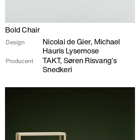
Læs
Bold Chair
mere
Nicolai de Gier
,
Michael
om
Design
Bold
Hauris Lysemose
Chair
TAKT
,
Søren Risvang’s
Producent
Snedkeri