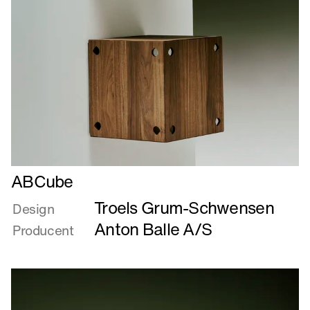
Læs
ABCube
mere
Troels Grum-Schwensen
om
Design
ABCube
Anton Balle A/S
Producent