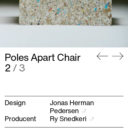
Poles Apart Chair
Gå
Gå
2
/ 3
til
til
forrige
næste
Design
Jonas Herman
Pedersen
Producent
Ry Snedkeri