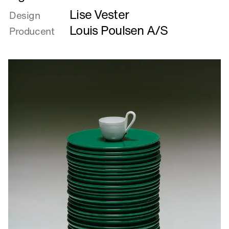
mere
Lise Vester
om
Design
Lighthouse
Louis Poulsen A/S
Producent