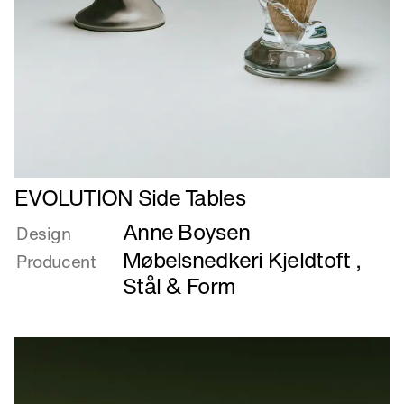
Læs
EVOLUTION Side Tables
mere
Anne Boysen
om
Design
EVOLUTION
Møbelsnedkeri Kjeldtoft
,
Producent
Side
Stål & Form
Tables