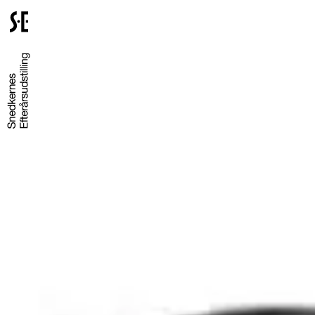
Gå
til
forsiden