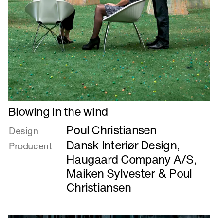
Læs
Blowing in the wind
mere
Poul Christiansen
om
Design
Blowing
Dansk Interiør Design
,
Producent
in
Haugaard Company A/S
,
the
Maiken Sylvester
&
Poul
wind
Christiansen