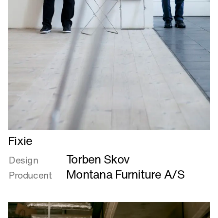
Læs
Fixie
mere
Torben Skov
om
Design
Fixie
Montana Furniture A/S
Producent