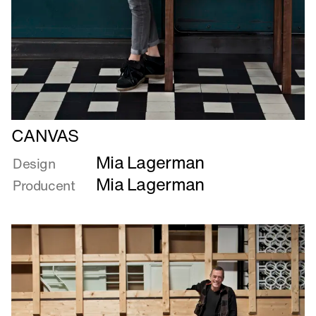
Læs
CANVAS
mere
Mia Lagerman
om
Design
CANVAS
Mia Lagerman
Producent