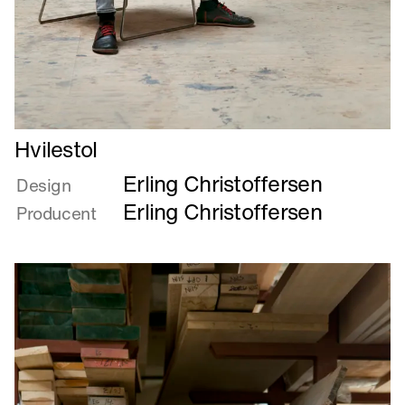
Læs
Hvilestol
mere
Erling Christoffersen
om
Design
Hvilestol
Erling Christoffersen
Producent