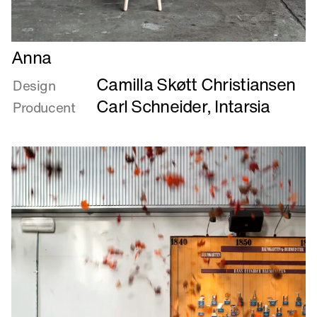
Læs
Anna
mere
Camilla Skøtt Christiansen
om
Design
Anna
Carl Schneider
,
Intarsia
Producent