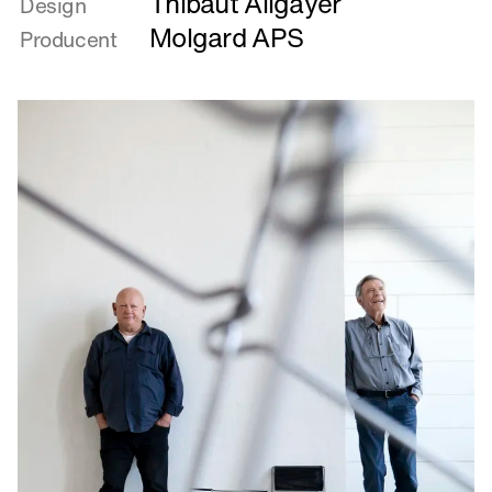
Thibaut Allgayer
om
Design
Dress
Molgard APS
Producent
Your
Shelf