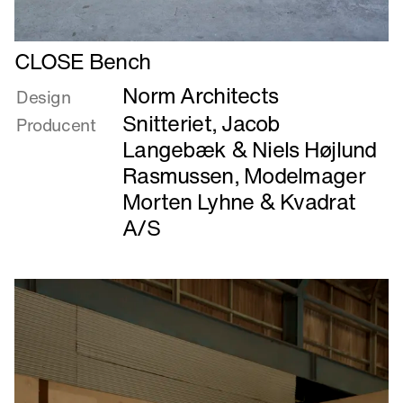
Læs
CLOSE Bench
mere
Norm Architects
om
Design
CLOSE
Snitteriet, Jacob
Producent
Bench
Langebæk & Niels Højlund
Rasmussen
,
Modelmager
Morten Lyhne
&
Kvadrat
A/S