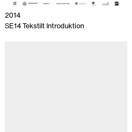
Læs
2014
mere
SE14 Tekstilt Introduktion
om
SE14
Tekstilt
Introduktion