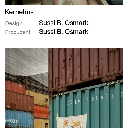
Læs
Kernehus
mere
Sussi B. Osmark
om
Design
Kernehus
Sussi B. Osmark
Producent