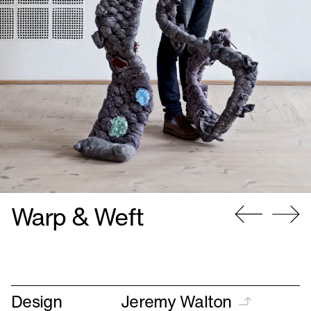
Warp & Weft
Gå
Gå
til
til
forrige
næste
Design
Jeremy Walton