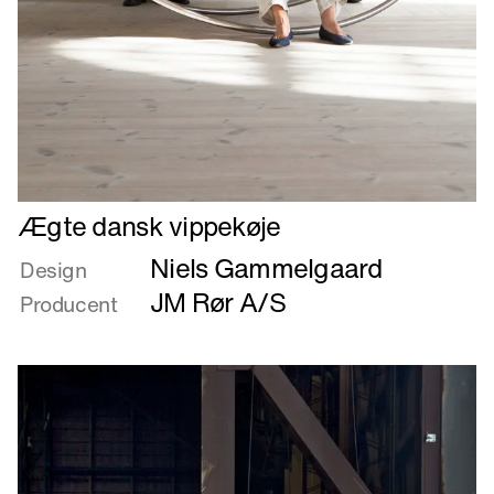
Læs
Ægte dansk vippekøje
mere
Niels Gammelgaard
om
Design
Ægte
JM Rør A/S
Producent
dansk
vippekøje