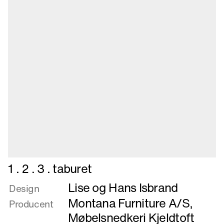
Læs
1 . 2 . 3 . taburet
mere
Lise og Hans Isbrand
om
Design
1
Montana Furniture A/S
,
Producent
.
Møbelsnedkeri Kjeldtoft
2