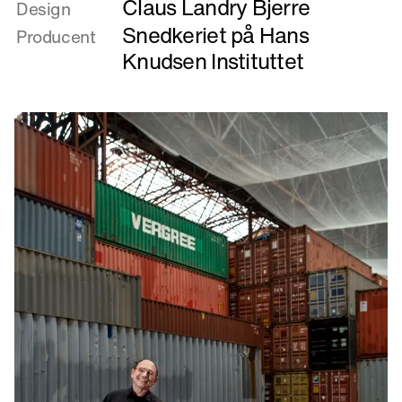
Claus Landry Bjerre
om
Design
Autumn
Snedkeriet på Hans
Producent
Leaves
Knudsen Instituttet