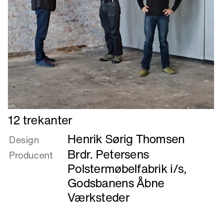
Læs
12 trekanter
mere
Henrik Sørig Thomsen
om
Design
12
Brdr. Petersens
Producent
trekanter
Polstermøbelfabrik i/s
,
Godsbanens Åbne
Værksteder