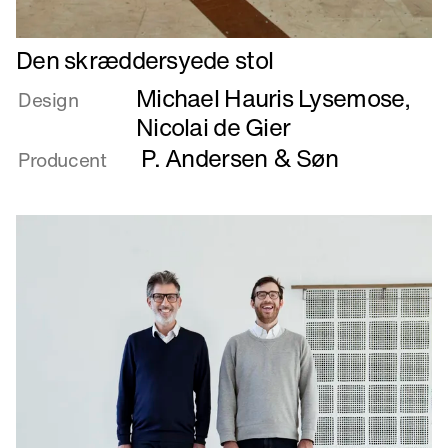
Læs
Den skræddersyede stol
mere
Michael Hauris Lysemose
,
om
Design
Den
Nicolai de Gier
skræddersyede
P. Andersen & Søn
Producent
stol