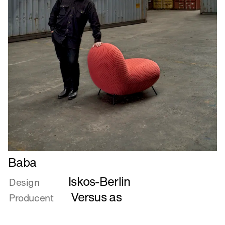
Læs
Baba
mere
Iskos-Berlin
om
Design
Baba
Versus as
Producent