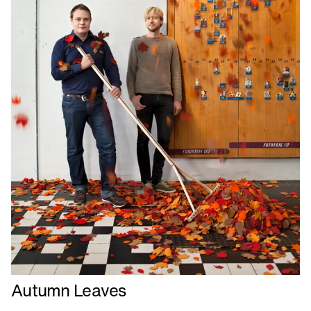
Læs
Autumn Leaves
mere