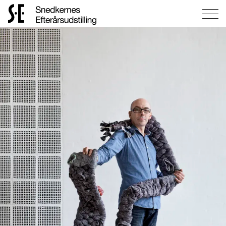
Gå
til
forsiden