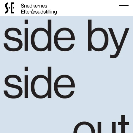
Gå
til
forsiden