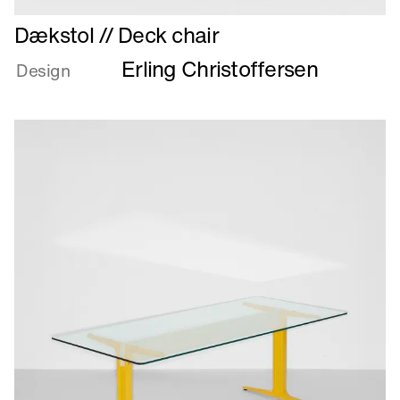
Læs
Dækstol // Deck chair
mere
Erling Christoffersen
om
Design
Dækstol
//
Deck
chair