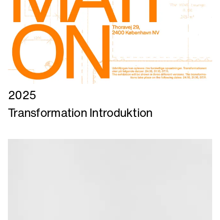
Læs
2025
mere
Transformation Introduktion
om
Transformation
Introduktion