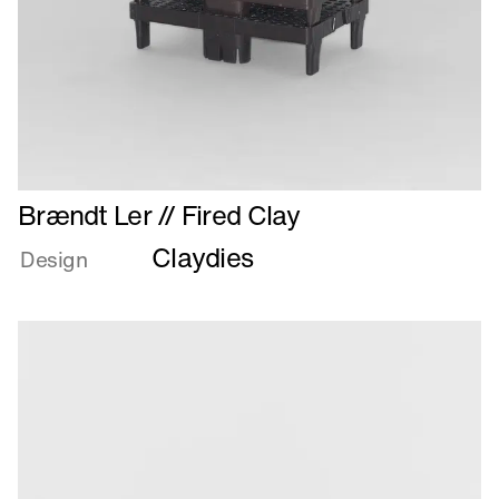
Læs
Brændt Ler // Fired Clay
mere
Claydies
om
Design
Brændt
Ler
//
Fired
Clay