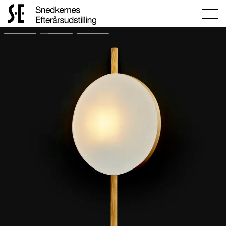
Gå
til
forsiden