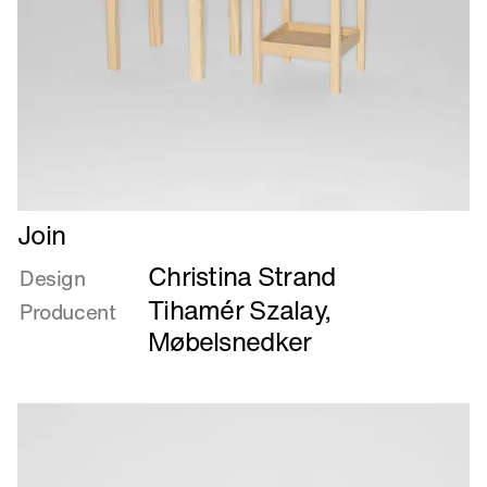
Læs
Join
mere
Christina Strand
om
Design
Join
Tihamér Szalay,
Producent
Møbelsnedker