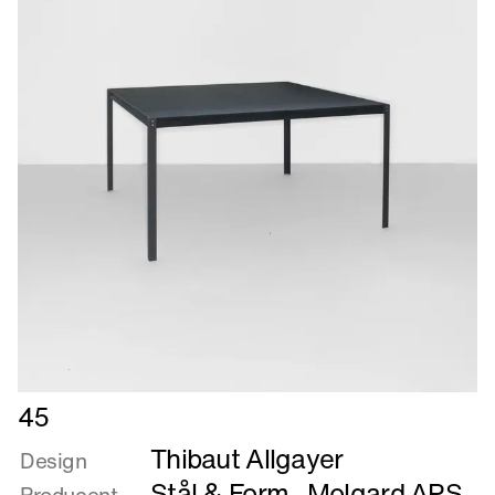
Læs
45
mere
Thibaut Allgayer
om
Design
45
Stål & Form
,
Molgard APS
Producent