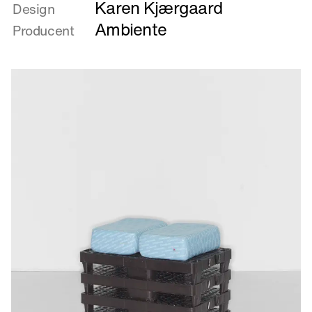
Karen Kjærgaard
om
Design
Better
Ambiente
Producent
safe
than
sorry