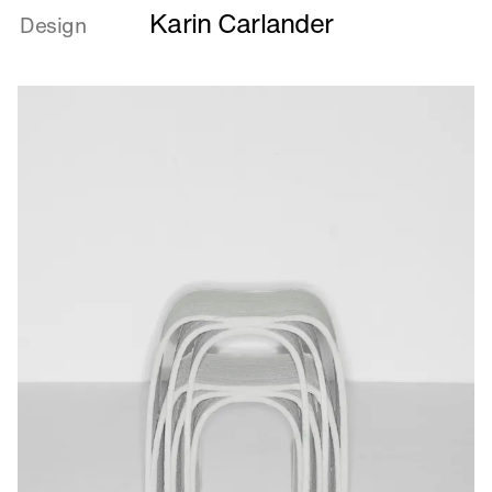
Karin Carlander
om
Design
Alice