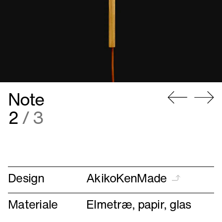
Note
Gå
Gå
2
/ 3
til
til
forrige
næste
Design
AkikoKenMade
Materiale
Elmetræ, papir, glas