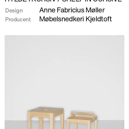
mere
Anne Fabricius Møller
om
Design
HYLDE
Møbelsnedkeri Kjeldtoft
Producent
I
KURSIV
/
SHELF
IN
CURSIVE