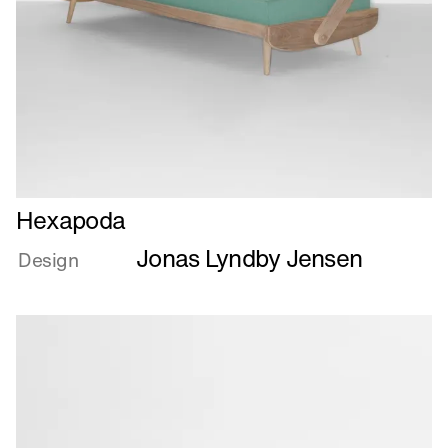
Læs
Hexapoda
mere
Jonas Lyndby Jensen
om
Design
Hexapoda