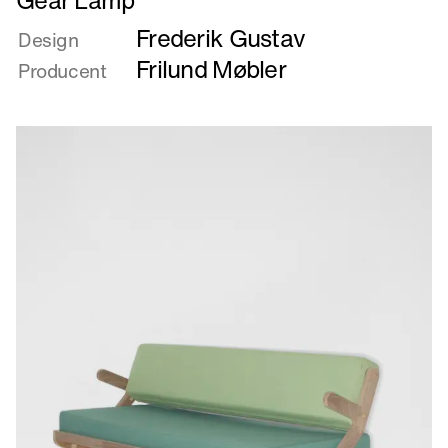
Gear Lamp
mere
Frederik Gustav
om
Design
Gear
Frilund Møbler
Producent
Lamp