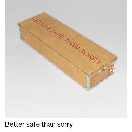
Læs
Better safe than sorry
mere