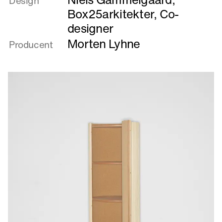
Design
Buk
Box25arkitekter, Co-
designer
Morten Lyhne
Producent