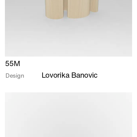
Læs
55M
mere
Lovorika Banovic
om
Design
55M