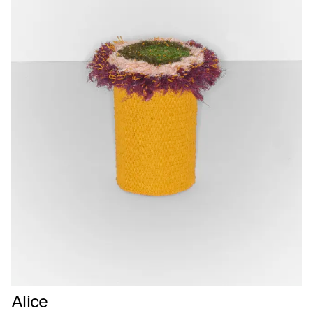
Læs
Alice
mere