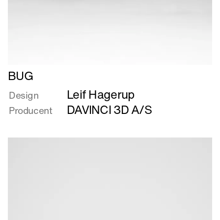
Læs
BUG
mere
Leif Hagerup
om
Design
BUG
DAVINCI 3D A/S
Producent