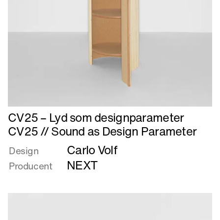
Læs
CV25 – Lyd som designparameter
mere
CV25 // Sound as Design Parameter
om
Carlo Volf
CV25
Design
–
NEXT
Producent
Lyd
som
designparameter
CV25
//