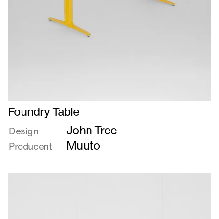
Læs
Foundry Table
mere
John Tree
om
Design
Foundry
Muuto
Producent
Table