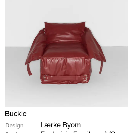
Læs
Buckle
mere
Lærke Ryom
om
Design
Buckle