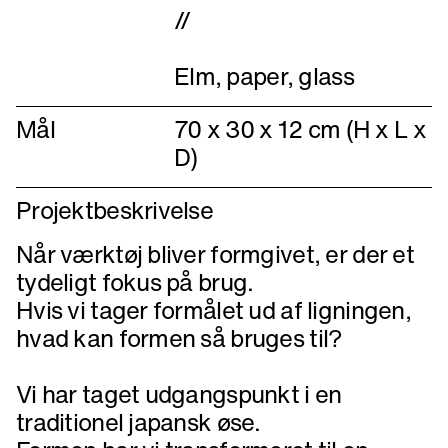
//
Elm, paper, glass
Mål
70 x 30 x 12 cm (H x L x
D)
Projektbeskrivelse
Når værktøj bliver formgivet, er der et
tydeligt fokus på brug.
Hvis vi tager formålet ud af ligningen,
hvad kan formen så bruges til?
Vi har taget udgangspunkt i en
traditionel japansk øse.