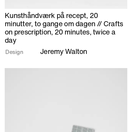
Læs
Kunsthåndværk på recept, 20
mere
minutter, to gange om dagen // Crafts
om
on prescription, 20 minutes, twice a
Kunsthåndværk
day
på
recept,
Jeremy Walton
Design
20
minutter,
to
gange
om
dagen
//
Crafts
on
prescription,
20