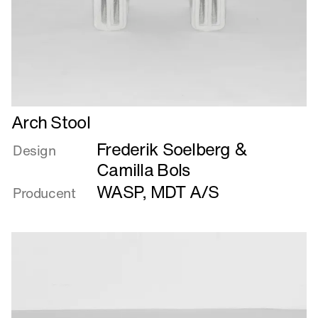
Læs
Arch Stool
mere
Frederik Soelberg &
om
Design
Arch
Camilla Bols
Stool
WASP
,
MDT A/S
Producent