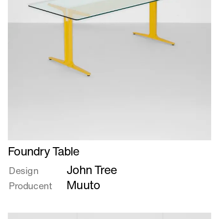
Læs
Foundry Table
mere
John Tree
om
Design
Foundry
Muuto
Producent
Table