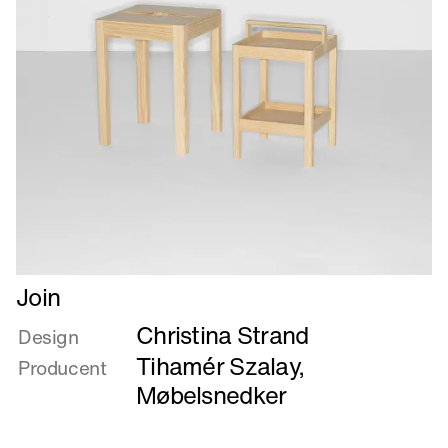
Læs
Join
mere
Christina Strand
om
Design
Join
Tihamér Szalay,
Producent
Møbelsnedker