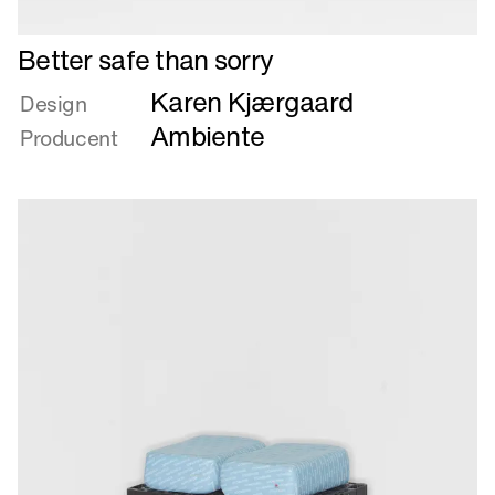
Læs
Better safe than sorry
mere
Karen Kjærgaard
om
Design
Better
Ambiente
Producent
safe
than
sorry