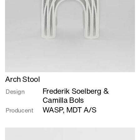
Læs
Arch Stool
mere
Frederik Soelberg &
om
Design
Arch
Camilla Bols
Stool
WASP
,
MDT A/S
Producent