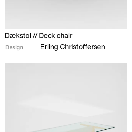
Læs
Dækstol // Deck chair
mere
Erling Christoffersen
om
Design
Dækstol
//
Deck
chair