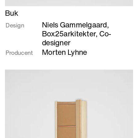
Læs
Buk
mere
Niels Gammelgaard
,
om
Design
Buk
Box25arkitekter, Co-
designer
Morten Lyhne
Producent