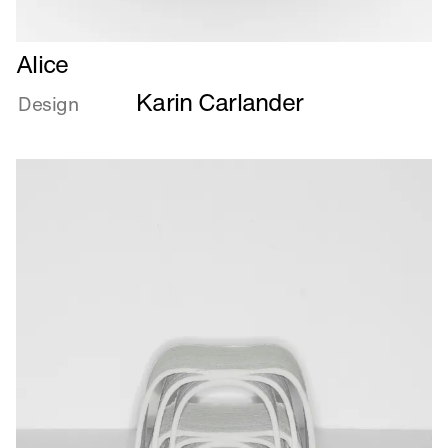
Læs
Alice
mere
Karin Carlander
om
Design
Alice