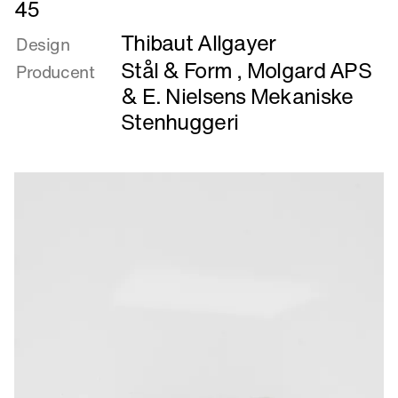
45
mere
Thibaut Allgayer
om
Design
45
Stål & Form
,
Molgard APS
Producent
&
E. Nielsens Mekaniske
Stenhuggeri