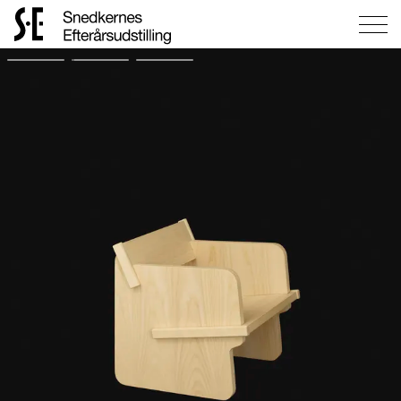
Gå
til
forsiden