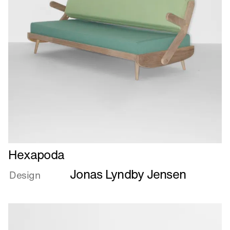
Læs
Hexapoda
mere
Jonas Lyndby Jensen
om
Design
Hexapoda