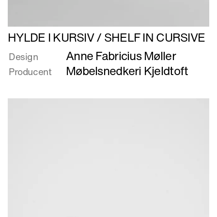
Læs
HYLDE I KURSIV / SHELF IN CURSIVE
mere
Anne Fabricius Møller
om
Design
HYLDE
Møbelsnedkeri Kjeldtoft
Producent
I
KURSIV
/
SHELF
IN
CURSIVE