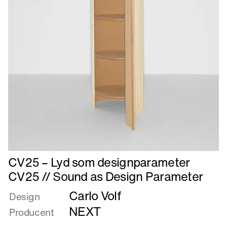
Læs
CV25 – Lyd som designparameter
mere
CV25 // Sound as Design Parameter
om
Carlo Volf
CV25
Design
–
NEXT
Producent
Lyd