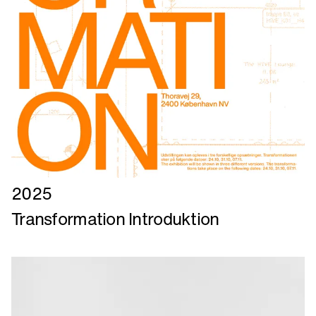
Læs
2025
mere
Transformation Introduktion
om
Transformation
Introduktion