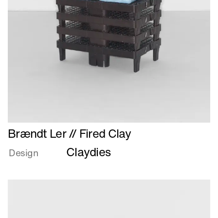
Læs
Brændt Ler // Fired Clay
mere
Claydies
om
Design
Brændt
Ler
//
Fired
Clay