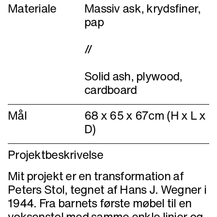
Materiale
Massiv ask, krydsfiner,
pap
//
Solid ash, plywood,
Mål
68 x 65 x 67cm (H x L x
D)
Projektbeskrivelse
Mit projekt er en transformation af
Peters Stol, tegnet af Hans J. Wegner i
1944. Fra barnets første møbel til en
voksenstol med samme enkle linjer og