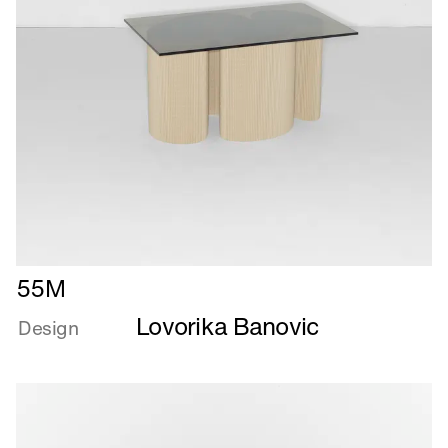
Læs
55M
mere
Lovorika Banovic
om
Design
55M