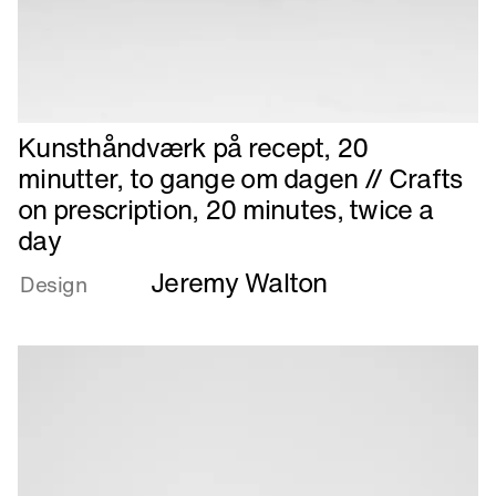
Læs
Kunsthåndværk på recept, 20
mere
minutter, to gange om dagen // Crafts
om
on prescription, 20 minutes, twice a
Kunsthåndværk
day
på
recept,
Jeremy Walton
Design
20
minutter,
to
gange
om
dagen
//
Crafts