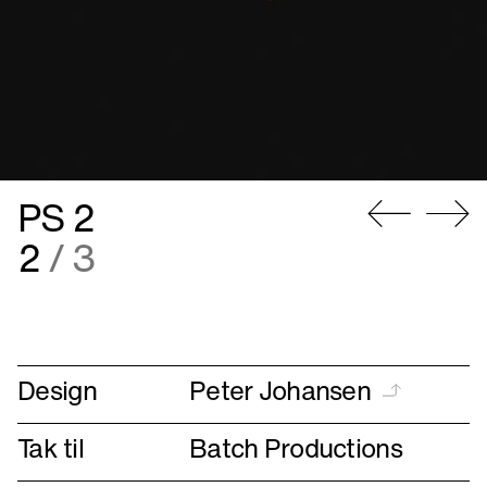
PS 2
Gå
Gå
2
/ 3
til
til
forrige
næste
Design
Peter Johansen
Tak til
Batch Productions