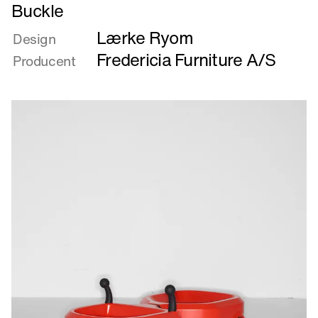
Læs
Buckle
mere
Lærke Ryom
om
Design
Buckle
Fredericia Furniture A/S
Producent