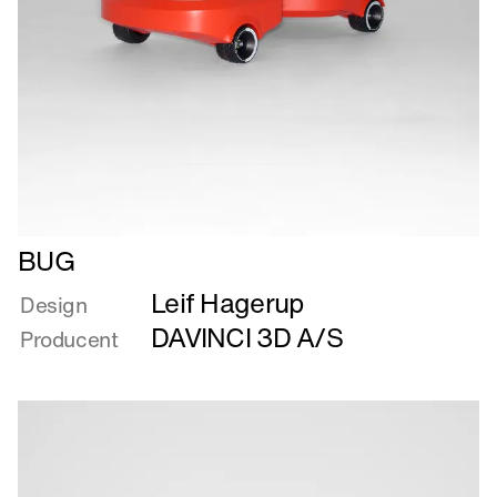
Læs
BUG
mere
Leif Hagerup
om
Design
BUG
DAVINCI 3D A/S
Producent