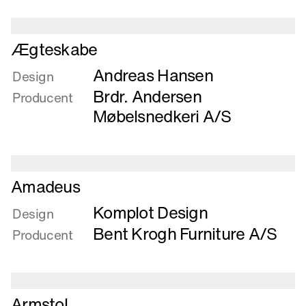
Læs
Ægteskabe
mere
Andreas Hansen
om
Design
Ægteskabe
Brdr. Andersen
Producent
Møbelsnedkeri A/S
Læs
Amadeus
mere
Komplot Design
om
Design
Amadeus
Bent Krogh Furniture A/S
Producent
Læs
Armstol