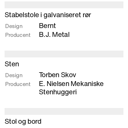
Læs
Stabelstole i galvaniseret rør
mere
Bernt
om
Design
Stabelstole
B.J. Metal
Producent
i
galvaniseret
rør
Læs
Sten
mere
Torben Skov
om
Design
Sten
E. Nielsen Mekaniske
Producent
Stenhuggeri
Læs
Stol og bord
mere