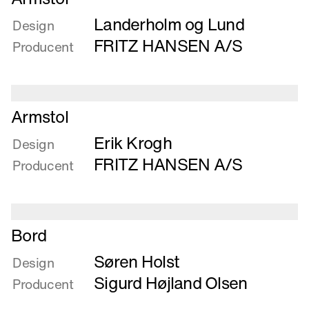
mere
Landerholm og Lund
om
Design
Armstol
FRITZ HANSEN A/S
Producent
Læs
Armstol
mere
Erik Krogh
om
Design
Armstol
FRITZ HANSEN A/S
Producent
Læs
Bord
mere
Søren Holst
om
Design
Bord
Sigurd Højland Olsen
Producent