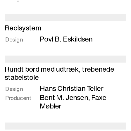
Reolkomponenter
Læs
Reolsystem
mere
Povl B. Eskildsen
om
Design
Reolsystem
Læs
Rundt bord med udtræk, trebenede
mere
stabelstole
om
Hans Christian Teller
Rundt
Design
bord
Bent M. Jensen
,
Faxe
Producent
med
Møbler
udtræk,
trebenede
stabelstole