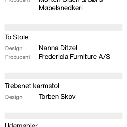
Producent
not
Møbelsnedkeri
to
bed
-
that
Læs
To Stole
´s
mere
the
Nanna Ditzel
om
Design
question
To
Fredericia Furniture A/S
Producent
Stole
Læs
Trebenet karmstol
mere
Torben Skov
om
Design
Trebenet
karmstol
Læs
Udemøbler