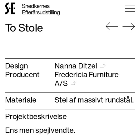
Gå
To Stole
til
forsiden
Gå
Gå
til
til
forrige
næste
Design
Nanna Ditzel
Producent
Fredericia Furniture
A/S
Materiale
Stel af massivt rundstål.
Projektbeskrivelse
Ens men spejlvendte.