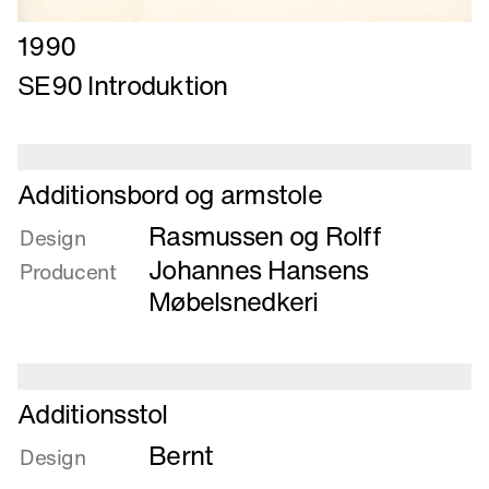
Læs
1990
mere
SE90 Introduktion
om
SE90
Introduktion
Læs
Additionsbord og armstole
mere
Rasmussen og Rolff
om
Design
Additionsbord
Johannes Hansens
Producent
og
Møbelsnedkeri
armstole
Læs
Additionsstol
mere
Bernt
om
Design
Additionsstol