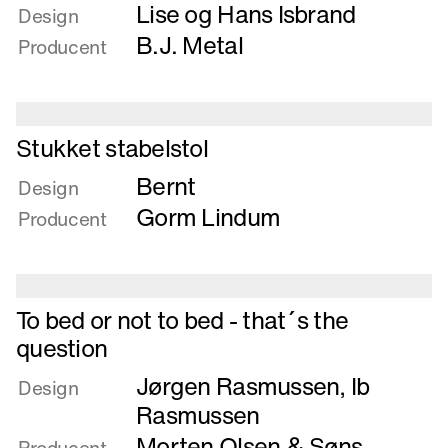
Lise og Hans Isbrand
om
Design
Stol
B.J. Metal
Producent
og
bord
Læs
Stukket stabelstol
mere
Bernt
om
Design
Stukket
Gorm Lindum
Producent
stabelstol
Læs
To bed or not to bed - that´s the
mere
question
om
Jørgen Rasmussen
,
Ib
To
Design
bed
Rasmussen
or
Morten Olsen & Søns