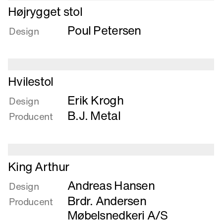
Læs
ny
Højrygget stol
mere
uld
Poul Petersen
om
Design
Højrygget
stol
Læs
Hvilestol
mere
Erik Krogh
om
Design
Hvilestol
B.J. Metal
Producent
Læs
King Arthur
mere
Andreas Hansen
om
Design
King
Brdr. Andersen
Producent
Arthur
Møbelsnedkeri A/S