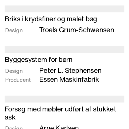
Læs
Briks i krydsfiner og malet bøg
mere
Troels Grum-Schwensen
om
Design
Briks
i
krydsfiner
Læs
og
Byggesystem for børn
mere
malet
Peter L. Stephensen
om
Design
bøg
Byggesystem
Essen Maskinfabrik
Producent
for
børn
Læs
Forsøg med møbler udført af stukket
mere
ask
om
Arne Karlsen
Forsøg
Design