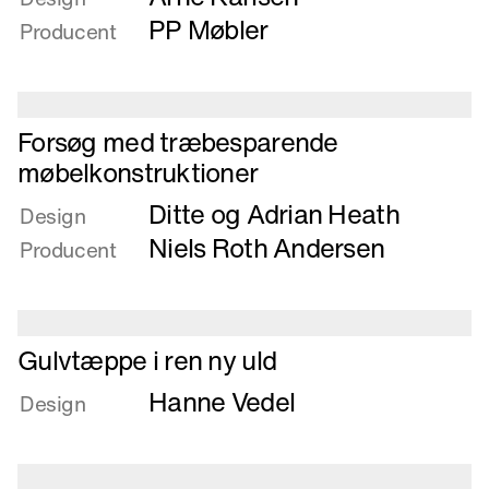
med
PP Møbler
Producent
møbler
udført
af
stukket
Læs
Forsøg med træbesparende
ask
mere
møbelkonstruktioner
om
Ditte og Adrian Heath
Forsøg
Design
med
Niels Roth Andersen
Producent
træbesparende
møbelkonstruktioner
Læs
Gulvtæppe i ren ny uld
mere
Hanne Vedel
om
Design
Gulvtæppe
i
ren