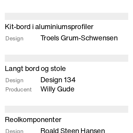
Læs
Kit-bord i aluminiumsprofiler
mere
Troels Grum-Schwensen
om
Design
Kit-
bord
i
Læs
aluminiumsprofiler
Langt bord og stole
mere
Design 134
om
Design
Langt
Willy Gude
Producent
bord
og
stole
Læs
Reolkomponenter
mere
Roald Steen Hansen
om
Design