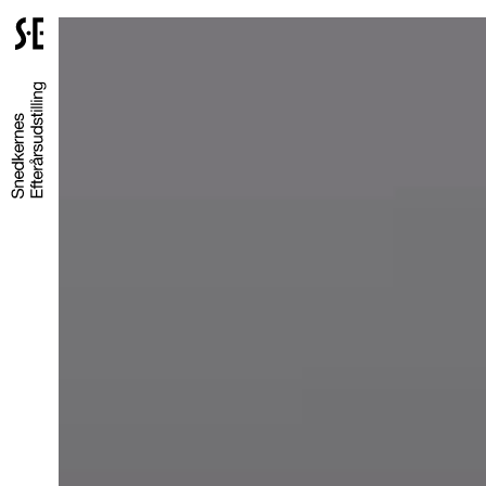
Gå
til
forsiden