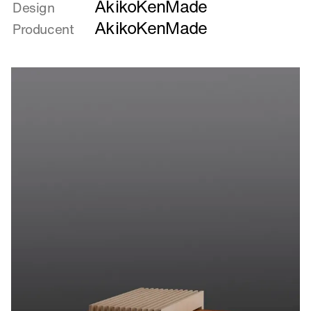
AkikoKenMade
om
Design
Kvartet
AkikoKenMade
Producent