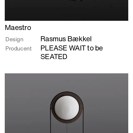
Læs
Maestro
mere
Rasmus Bækkel
om
Design
Maestro
PLEASE WAIT to be
Producent
SEATED