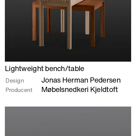
Læs
Lightweight bench/table
mere
Jonas Herman Pedersen
om
Design
Lightweight
Møbelsnedkeri Kjeldtoft
Producent
bench/table