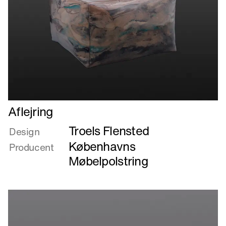
Læs
Aflejring
mere
Troels Flensted
om
Design
Aflejring
Københavns
Producent
Møbelpolstring