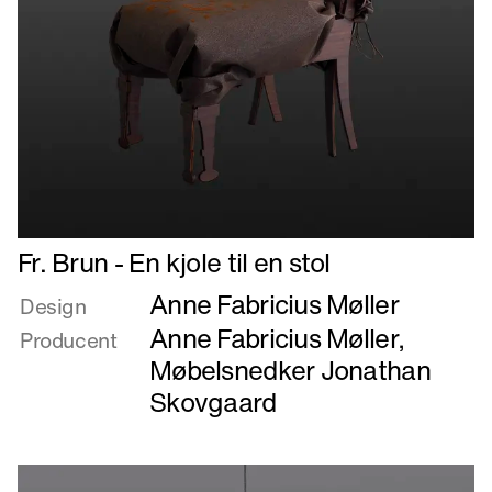
Læs
Fr. Brun - En kjole til en stol
mere
Anne Fabricius Møller
om
Design
Fr.
Anne Fabricius Møller
,
Producent
Brun
Møbelsnedker Jonathan
-
Skovgaard
En
kjole
til
en