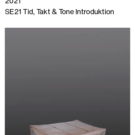
2021
mere
SE21 Tid, Takt & Tone Introduktion
om
SE21
Tid,
Takt
&
Tone
Introduktion