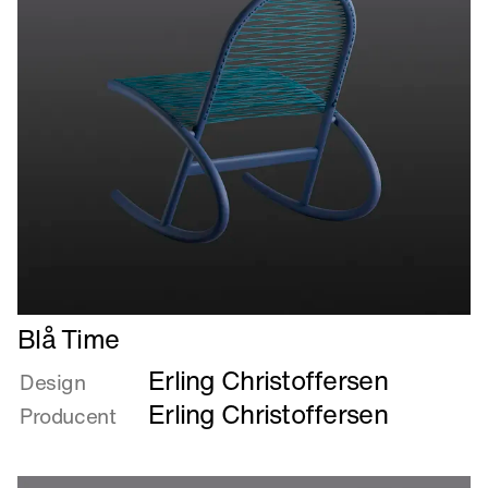
Læs
Blå Time
mere
Erling Christoffersen
om
Design
Blå
Erling Christoffersen
Producent
Time