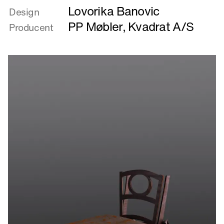
Lovorika Banovic
om
Design
FOLD
PP Møbler
,
Kvadrat A/S
Producent