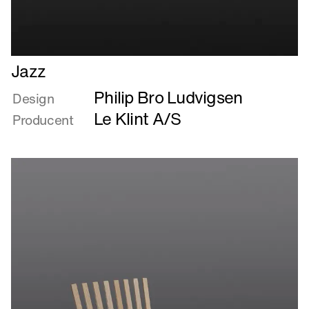
Læs
Jazz
mere
Philip Bro Ludvigsen
om
Design
Jazz
Le Klint A/S
Producent