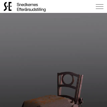
Gå
til
forsiden