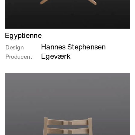
Læs
Egyptienne
mere
Hannes Stephensen
om
Design
Egyptienne
Egeværk
Producent