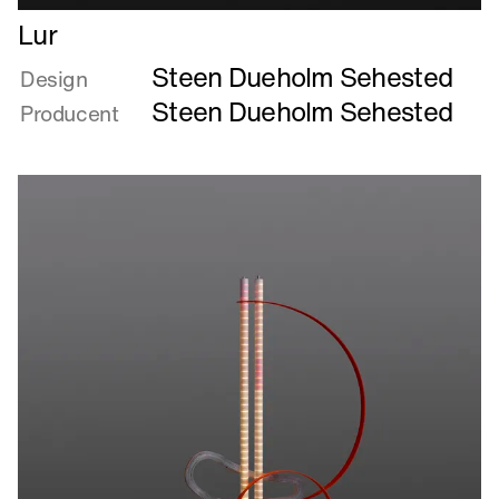
Læs
Lur
mere
Steen Dueholm Sehested
om
Design
Lur
Steen Dueholm Sehested
Producent