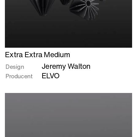
Læs
Extra Extra Medium
mere
Jeremy Walton
om
Design
Extra
ELVO
Producent
Extra
Medium