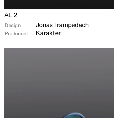
Læs
AL 2
mere
Jonas Trampedach
om
Design
AL
Karakter
Producent
2