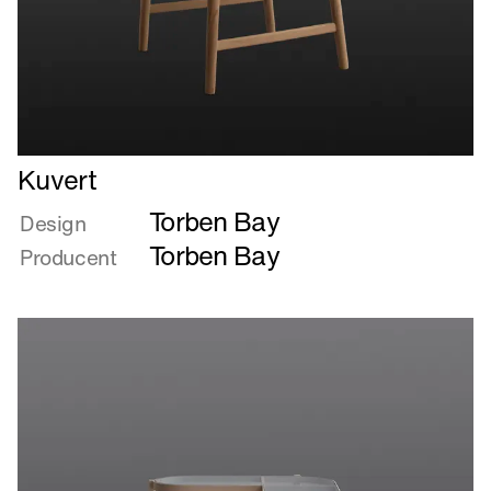
Læs
Kuvert
mere
Torben Bay
om
Design
Kuvert
Torben Bay
Producent