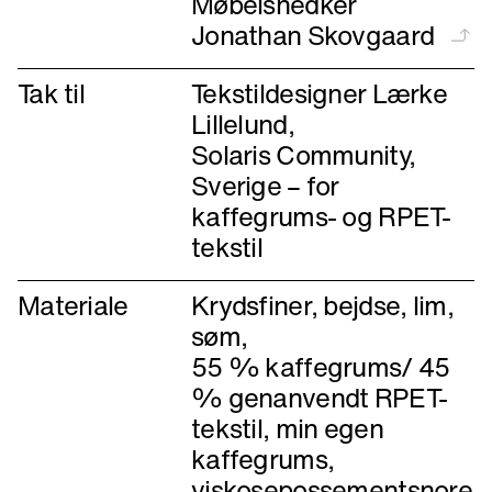
Møbelsnedker
Jonathan Skovgaard
Tak til
Tekstildesigner Lærke
Lillelund,
Solaris Community,
Sverige – for
kaffegrums- og RPET-
tekstil
Materiale
Krydsfiner, bejdse, lim,
søm,
55 % kaffegrums/ 45
% genanvendt RPET-
tekstil, min egen
kaffegrums,
viskosepossementsnore