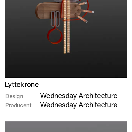
Læs
Lyttekrone
mere
Wednesday Architecture
om
Design
Lyttekrone
Wednesday Architecture
Producent