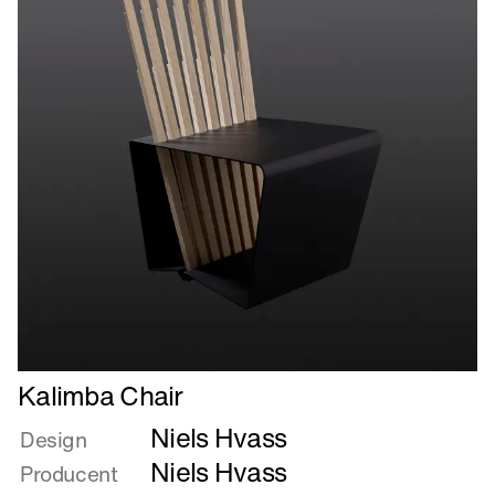
Læs
Kalimba Chair
mere
Niels Hvass
om
Design
Kalimba
Niels Hvass
Producent
Chair