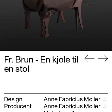
Fr. Brun - En kjole til
Gå
Gå
en stol
til
til
forrige
næste
Design
Anne Fabricius Møller
Producent
Anne Fabricius Møller