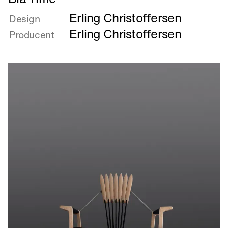
mere
Erling Christoffersen
om
Design
Blå
Erling Christoffersen
Producent
Time