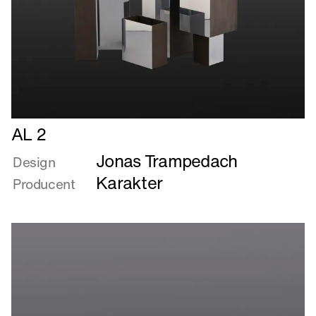
Læs
AL 2
mere
Jonas Trampedach
om
Design
AL
Karakter
Producent
2