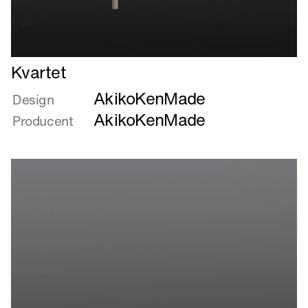
Læs
Kvartet
mere
AkikoKenMade
om
Design
Kvartet
AkikoKenMade
Producent