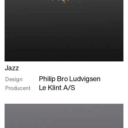
Læs
Jazz
mere
Philip Bro Ludvigsen
om
Design
Jazz
Le Klint A/S
Producent