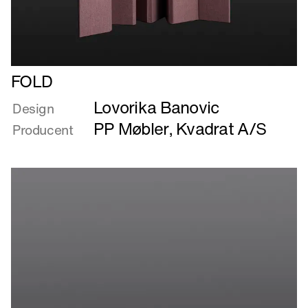
Læs
FOLD
mere
Lovorika Banovic
om
Design
FOLD
PP Møbler
,
Kvadrat A/S
Producent