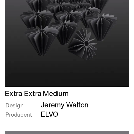
Læs
Extra Extra Medium
mere
Jeremy Walton
om
Design
Extra
ELVO
Producent
Extra
Medium