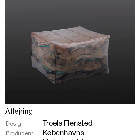
Læs
Aflejring
mere
Troels Flensted
om
Design
Aflejring
Københavns
Producent