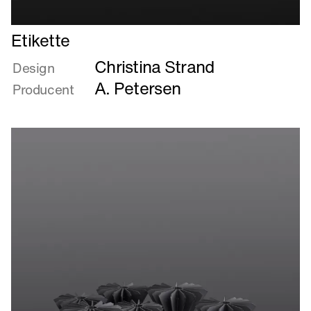
Læs
Etikette
mere
Christina Strand
om
Design
Etikette
A. Petersen
Producent