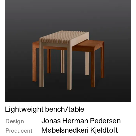
Læs
Lightweight bench/table
mere
Jonas Herman Pedersen
om
Design
Lightweight
Møbelsnedkeri Kjeldtoft
Producent
bench/table