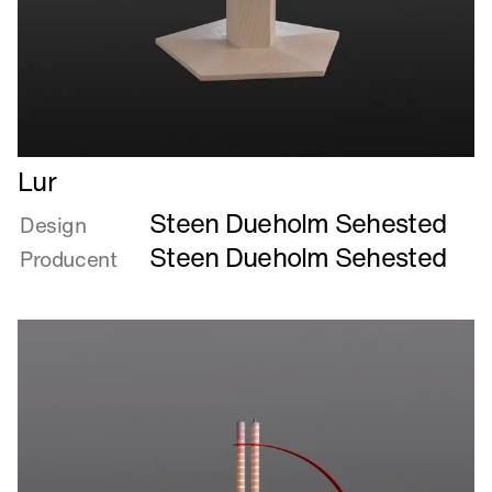
Læs
Lur
mere
Steen Dueholm Sehested
om
Design
Lur
Steen Dueholm Sehested
Producent