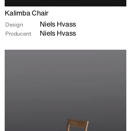
Læs
Kalimba Chair
mere
Niels Hvass
om
Design
Kalimba
Niels Hvass
Producent
Chair