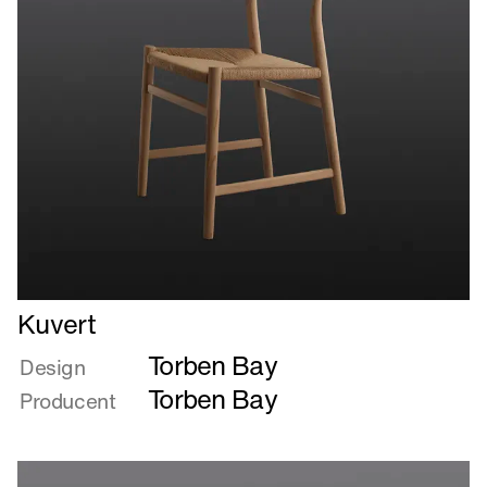
Læs
Kuvert
mere
Torben Bay
om
Design
Kuvert
Torben Bay
Producent