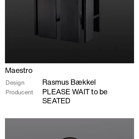
Læs
Maestro
mere
Rasmus Bækkel
om
Design
Maestro
PLEASE WAIT to be
Producent
SEATED