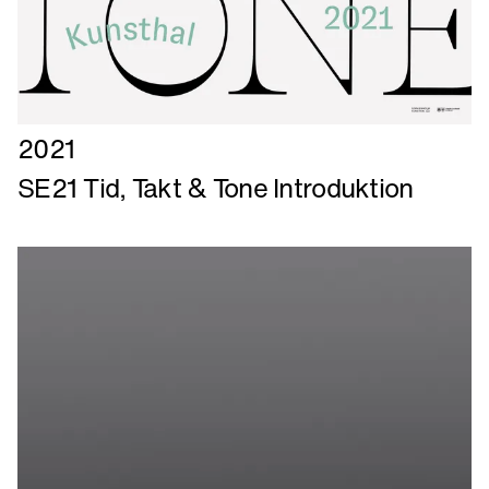
Læs
2021
mere
SE21 Tid, Takt & Tone Introduktion
om
SE21
Tid,
Takt
&
Tone
Introduktion