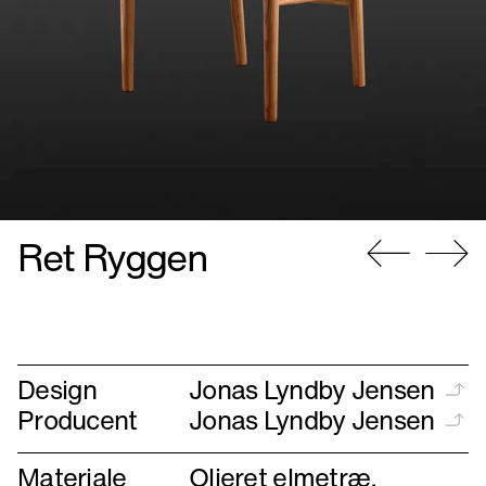
Ret Ryggen
Gå
Gå
til
til
forrige
næste
Design
Jonas Lyndby Jensen
Producent
Jonas Lyndby Jensen
Materiale
Olieret elmetræ,