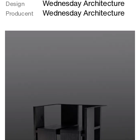
Wednesday Architecture
om
Design
Lyttekrone
Wednesday Architecture
Producent