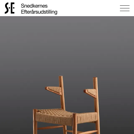
Gå
til
forsiden