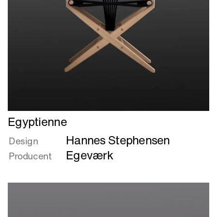
Læs
Egyptienne
mere
Hannes Stephensen
om
Design
Egyptienne
Egeværk
Producent