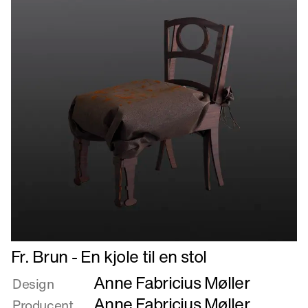
Læs
Fr. Brun - En kjole til en stol
mere
Anne Fabricius Møller
om
Design
Fr.
Anne Fabricius Møller
,
Producent