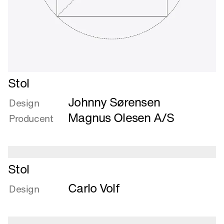
Læs
Stol
mere
Johnny Sørensen
om
Design
Stol
Magnus Olesen A/S
Producent
Læs
Stol
mere
Carlo Volf
om
Design
Stol