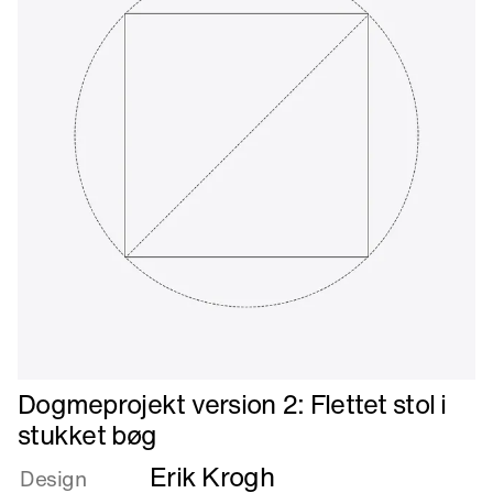
Læs
Dogmeprojekt version 2: Flettet stol i
mere
stukket bøg
om
Erik Krogh
Dogmeprojekt
Design