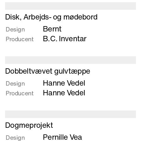
Læs
Disk, Arbejds- og mødebord
mere
Bernt
om
Design
Disk,
B.C. Inventar
Producent
Arbejds-
og
mødebord
Læs
Dobbeltvævet gulvtæppe
mere
Hanne Vedel
om
Design
Dobbeltvævet
Hanne Vedel
Producent
gulvtæppe
Læs
Dogmeprojekt
mere
Pernille Vea
om
Design