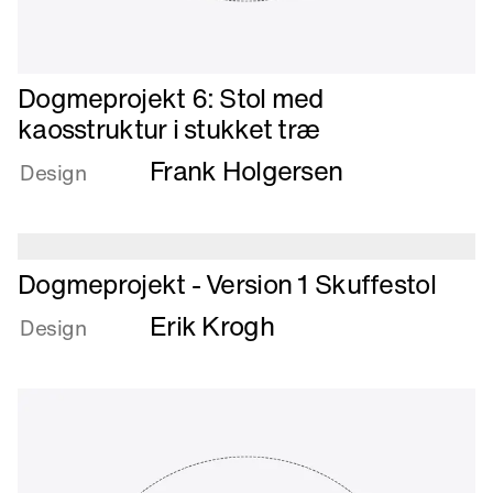
Læs
Dogmeprojekt 6: Stol med
mere
kaosstruktur i stukket træ
om
Frank Holgersen
Dogmeprojekt
Design
6:
Stol
med
kaosstruktur
Læs
Dogmeprojekt - Version 1 Skuffestol
i
mere
Erik Krogh
stukket
om
Design
træ
Dogmeprojekt
-
Version
1
Skuffestol