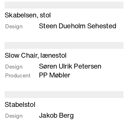
Læs
Skabelsen, stol
mere
Steen Dueholm Sehested
om
Design
Skabelsen,
stol
Læs
Slow Chair, lænestol
mere
Søren Ulrik Petersen
om
Design
Slow
PP Møbler
Producent
Chair,
lænestol
Læs
Stabelstol
mere
Jakob Berg
om
Design
Stabelstol