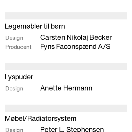
hvilestol
m.
fast
polstret
Læs
Legemøbler til børn
sæde
mere
Carsten Nikolaj Becker
om
Design
Legemøbler
Fyns Faconspænd A/S
Producent
til
børn
Læs
Lyspuder
mere
Anette Hermann
om
Design
Lyspuder
Læs
Møbel/Radiatorsystem
mere
Peter L. Stephensen
om
Design