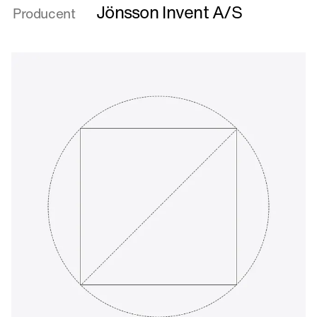
Flying
Jönsson Invent A/S
Producent
Float