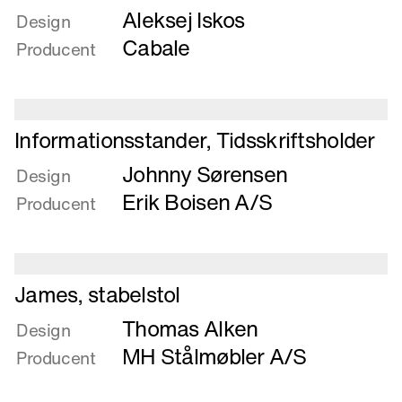
Aleksej Iskos
om
Design
Ground
Cabale
Producent
Floor
Læs
Informationsstander, Tidsskriftsholder
mere
Johnny Sørensen
om
Design
Informationsstander,
Erik Boisen A/S
Producent
Tidsskriftsholder
Læs
James, stabelstol
mere
Thomas Alken
om
Design
James,
MH Stålmøbler A/S
Producent
stabelstol