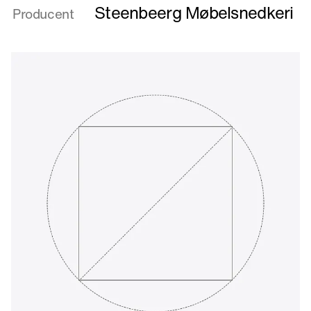
Dogmeprojekt
Steenbeerg Møbelsnedkeri
Producent