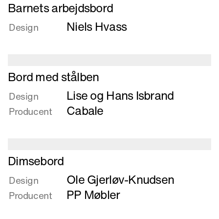
Læs
Barnets arbejdsbord
mere
Niels Hvass
om
Design
Barnets
arbejdsbord
Læs
Bord med stålben
mere
Lise og Hans Isbrand
om
Design
Bord
Cabale
Producent
med
stålben
Læs
Dimsebord
mere
Ole Gjerløv-Knudsen
om
Design
Dimsebord
PP Møbler
Producent