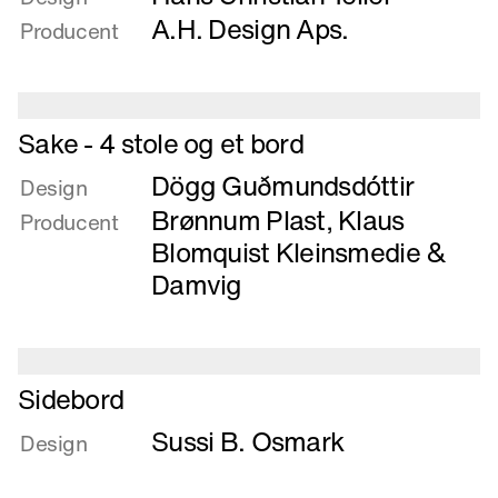
Ruder
A.H. Design Aps.
Producent
es
Læs
Sake - 4 stole og et bord
mere
Dögg Guðmundsdóttir
om
Design
Sake
Brønnum Plast
,
Klaus
Producent
-
Blomquist Kleinsmedie
&
4
Damvig
stole
og
et
bord
Læs
Sidebord
mere
Sussi B. Osmark
om
Design
Sidebord