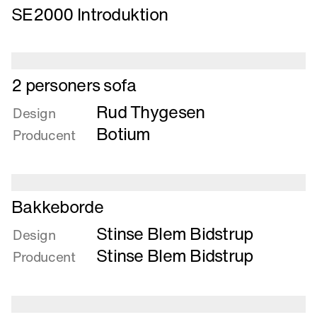
SE2000 Introduktion
om
SE2000
Introduktion
Læs
2 personers sofa
mere
Rud Thygesen
om
Design
2
Botium
Producent
personers
sofa
Læs
Bakkeborde
mere
Stinse Blem Bidstrup
om
Design
Bakkeborde
Stinse Blem Bidstrup
Producent