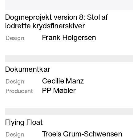
Læs
Dogmeprojekt version 8: Stol af
mere
lodrette krydsfinerskiver
om
Frank Holgersen
Dogmeprojekt
Design
version
8:
Stol
af
Læs
Dokumentkar
lodrette
mere
Cecilie Manz
krydsfinerskiver
om
Design
Dokumentkar
PP Møbler
Producent
Læs
Flying Float
mere
Troels Grum-Schwensen
om
Design