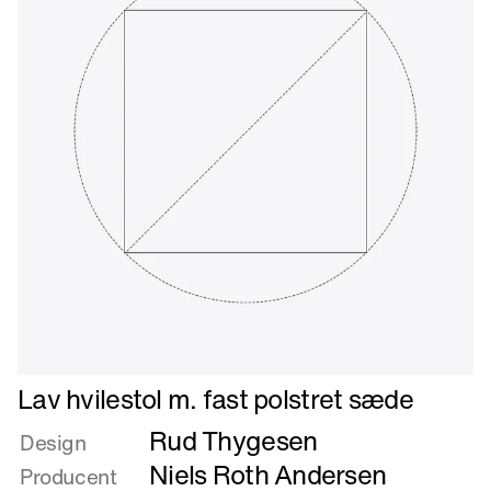
Læs
Lav hvilestol m. fast polstret sæde
mere
Rud Thygesen
om
Design
Lav
Niels Roth Andersen
Producent