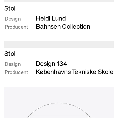
Læs
Stol
mere
Heidi Lund
om
Design
Stol
Bahnsen Collection
Producent
Læs
Stol
mere
Design 134
om
Design
Stol
Københavns Tekniske Skole
Producent