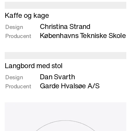
Læs
Kaffe og kage
mere
Christina Strand
om
Design
Kaffe
Københavns Tekniske Skole
Producent
og
kage
Læs
Langbord med stol
mere
Dan Svarth
om
Design
Langbord
Garde Hvalsøe A/S
Producent
med
stol