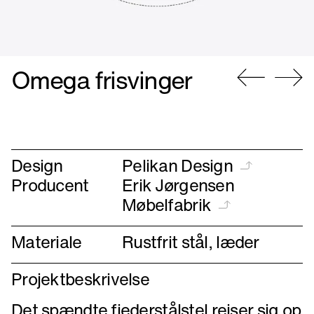
Omega frisvinger
Gå
Gå
til
til
forrige
næste
Design
Pelikan Design
Producent
Erik Jørgensen
Møbelfabrik
Materiale
Rustfrit stål, læder
Projektbeskrivelse
Det spændte fjederstålstel rejser sig op