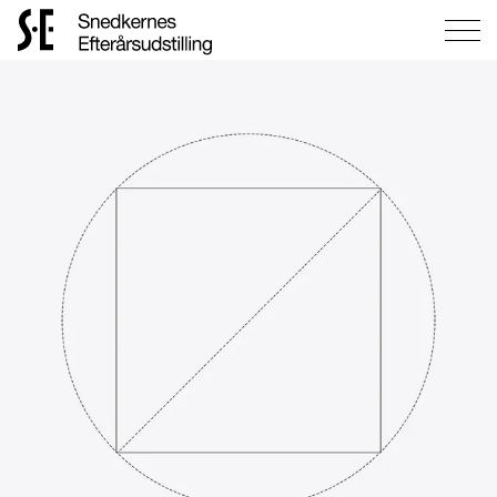
Gå
til
forsiden