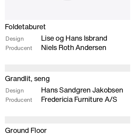
Læs
Foldetaburet
mere
Lise og Hans Isbrand
om
Design
Foldetaburet
Niels Roth Andersen
Producent
Læs
Grandlit, seng
mere
Hans Sandgren Jakobsen
om
Design
Grandlit,
Fredericia Furniture A/S
Producent
seng
Læs
Ground Floor
mere