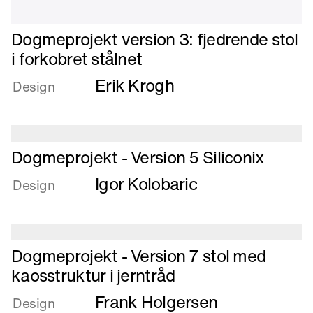
Læs
Dogmeprojekt version 3: fjedrende stol
mere
i forkobret stålnet
om
Erik Krogh
Dogmeprojekt
Design
version
3:
fjedrende
stol
Læs
Dogmeprojekt - Version 5 Siliconix
i
mere
Igor Kolobaric
forkobret
om
Design
stålnet
Dogmeprojekt
-
Version
Læs
5
Dogmeprojekt - Version 7 stol med
mere
Siliconix
kaosstruktur i jerntråd
om
Frank Holgersen
Dogmeprojekt
Design