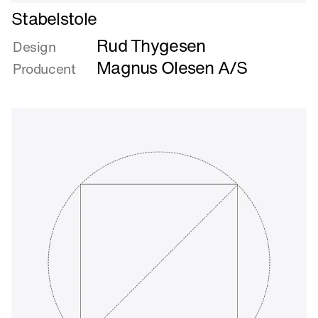
Læs
Stabelstole
mere
Rud Thygesen
om
Design
Stabelstole
Magnus Olesen A/S
Producent