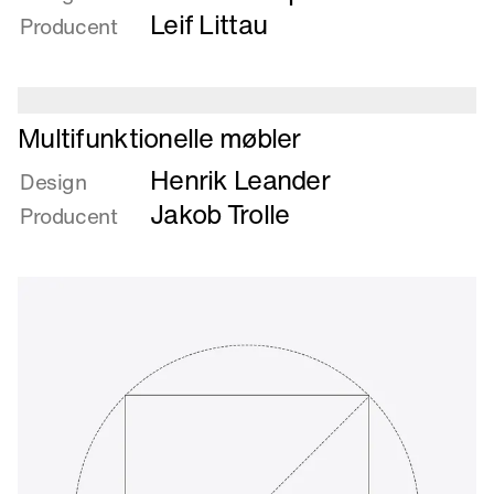
Møbel/Radiatorsystem
Leif Littau
Producent
Læs
Multifunktionelle møbler
mere
Henrik Leander
om
Design
Multifunktionelle
Jakob Trolle
Producent
møbler