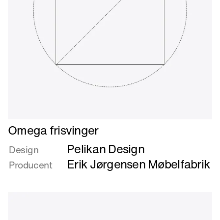
Læs
Omega frisvinger
mere
Pelikan Design
om
Design
Omega
Erik Jørgensen Møbelfabrik
Producent
frisvinger