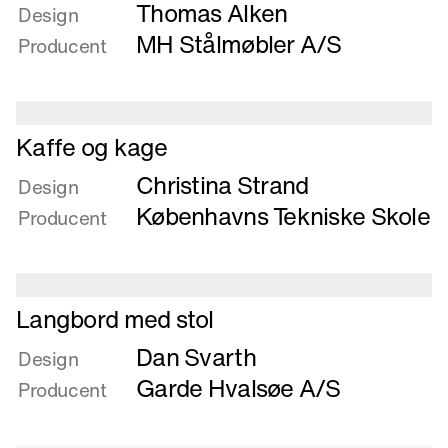
Thomas Alken
om
Design
James,
MH Stålmøbler A/S
Producent
stabelstol
Læs
Kaffe og kage
mere
Christina Strand
om
Design
Kaffe
Københavns Tekniske Skole
Producent
og
kage
Læs
Langbord med stol
mere
Dan Svarth
om
Design
Langbord
Garde Hvalsøe A/S
Producent
med
stol