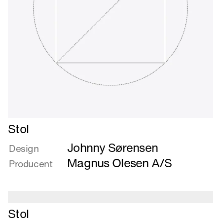
Læs
Stol
mere
Johnny Sørensen
om
Design
Stol
Magnus Olesen A/S
Producent
Læs
Stol
mere