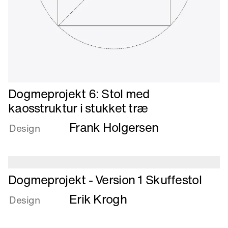
Læs
Dogmeprojekt 6: Stol med
mere
kaosstruktur i stukket træ
om
Frank Holgersen
Dogmeprojekt
Design
6:
Stol
med
kaosstruktur
Læs
Dogmeprojekt - Version 1 Skuffestol
i
mere
Erik Krogh
stukket
om
Design
træ
Dogmeprojekt
-