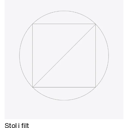
Læs
Stol i filt