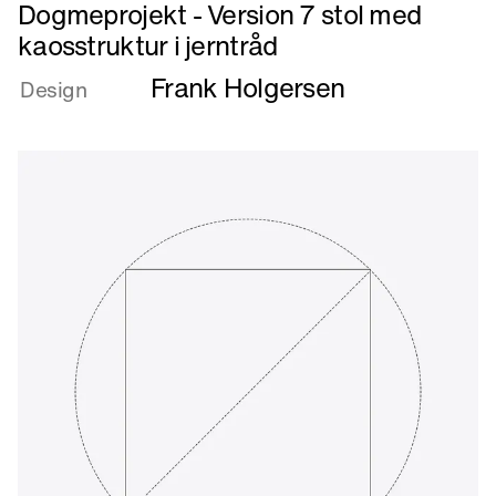
Læs
5
Dogmeprojekt - Version 7 stol med
mere
Siliconix
kaosstruktur i jerntråd
om
Frank Holgersen
Dogmeprojekt
Design
-
Version
7
stol
med
kaosstruktur
i
jerntråd