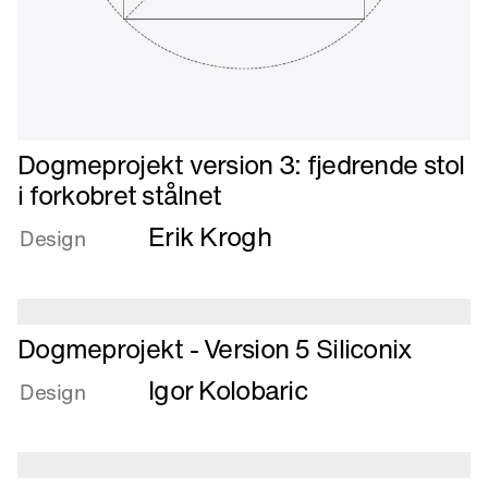
Læs
Dogmeprojekt version 3: fjedrende stol
mere
i forkobret stålnet
om
Erik Krogh
Dogmeprojekt
Design
version
3:
fjedrende
stol
Læs
Dogmeprojekt - Version 5 Siliconix
i
mere
Igor Kolobaric
forkobret
om
Design
stålnet
Dogmeprojekt
-
Version