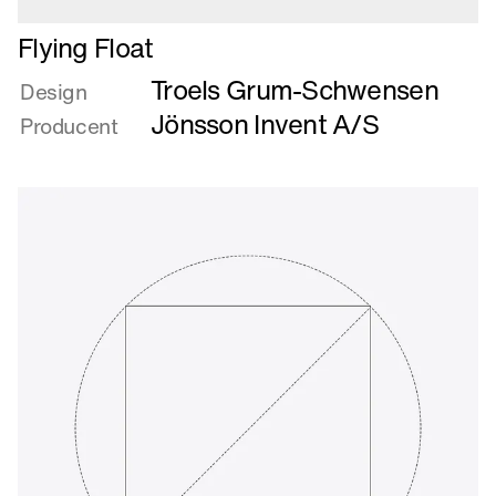
Læs
Flying Float
mere
Troels Grum-Schwensen
om
Design
Flying
Jönsson Invent A/S
Producent
Float