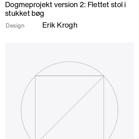
Læs
Dogmeprojekt version 2: Flettet stol i
mere
stukket bøg
om
Erik Krogh
Dogmeprojekt
Design
version
2:
Flettet
stol
i
stukket
bøg