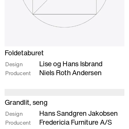
Læs
Foldetaburet
mere
Lise og Hans Isbrand
om
Design
Foldetaburet
Niels Roth Andersen
Producent
Læs
Grandlit, seng
mere
Hans Sandgren Jakobsen
om
Design
Grandlit,
Fredericia Furniture A/S
Producent
seng