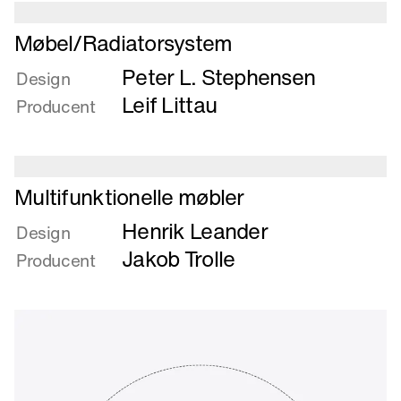
Læs
Møbel/Radiatorsystem
mere
Peter L. Stephensen
om
Design
Møbel/Radiatorsystem
Leif Littau
Producent
Læs
Multifunktionelle møbler
mere
Henrik Leander
om
Design
Multifunktionelle
Jakob Trolle
Producent
møbler