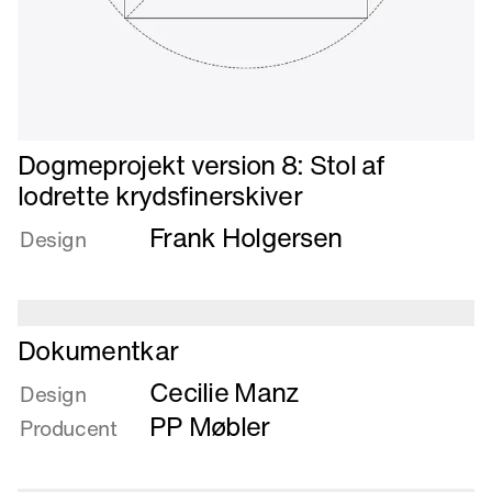
Læs
Dogmeprojekt version 8: Stol af
mere
lodrette krydsfinerskiver
om
Frank Holgersen
Dogmeprojekt
Design
version
8:
Stol
af
Læs
Dokumentkar
lodrette
mere
Cecilie Manz
krydsfinerskiver
om
Design
Dokumentkar
PP Møbler
Producent