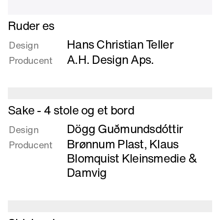
Læs
Ruder es
mere
Hans Christian Teller
om
Design
Ruder
A.H. Design Aps.
Producent
es
Læs
Sake - 4 stole og et bord
mere
Dögg Guðmundsdóttir
om
Design
Sake
Brønnum Plast
,
Klaus
Producent
-
Blomquist Kleinsmedie
&
4
Damvig
stole
og
et
bord
Læs