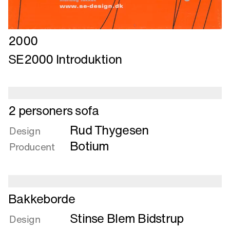
Læs
2000
mere
SE2000 Introduktion
om
SE2000
Introduktion
Læs
2 personers sofa
mere
Rud Thygesen
om
Design
2
Botium
Producent
personers
sofa
Læs
Bakkeborde
mere
Stinse Blem Bidstrup
om
Design