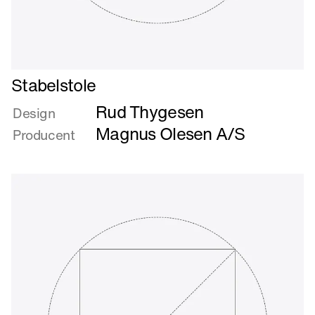
Læs
Stabelstole
mere
Rud Thygesen
om
Design
Stabelstole
Magnus Olesen A/S
Producent