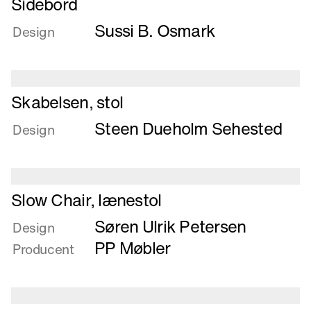
Sidebord
mere
Sussi B. Osmark
om
Design
Sidebord
Læs
Skabelsen, stol
mere
Steen Dueholm Sehested
om
Design
Skabelsen,
stol
Læs
Slow Chair, lænestol
mere
Søren Ulrik Petersen
om
Design
Slow
PP Møbler
Producent
Chair,
lænestol