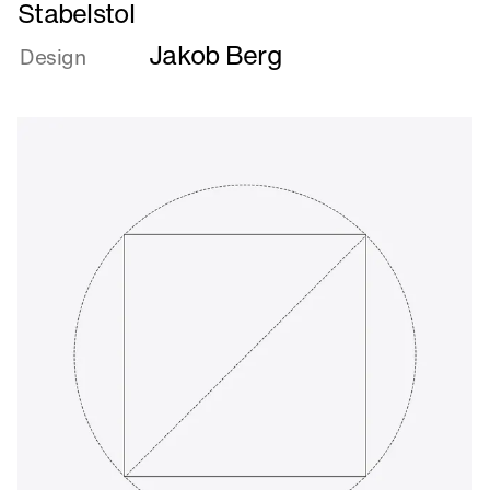
Læs
Stabelstol
mere
Jakob Berg
om
Design
Stabelstol