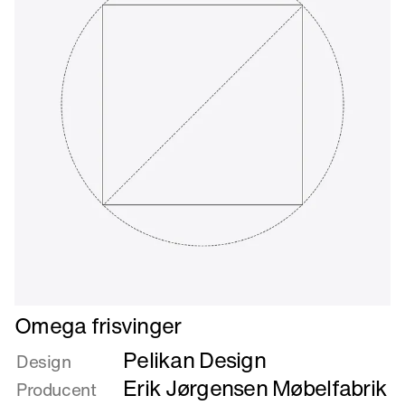
Læs
Omega frisvinger
mere
Pelikan Design
om
Design
Omega
Erik Jørgensen Møbelfabrik
Producent
frisvinger