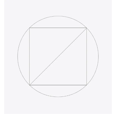
Version
1
Skuffestol