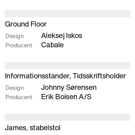
Læs
Ground Floor
mere
Aleksej Iskos
om
Design
Ground
Cabale
Producent
Floor
Læs
Informationsstander, Tidsskriftsholder
mere
Johnny Sørensen
om
Design
Informationsstander,
Erik Boisen A/S
Producent
Tidsskriftsholder
Læs
James, stabelstol
mere