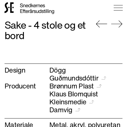
Gå
Sake - 4 stole og et
til
forsiden
Gå
Gå
bord
til
til
forrige
næste
Design
Dögg
Guðmundsdóttir
Producent
Brønnum Plast
Klaus Blomquist
Kleinsmedie
Damvig
Materiale
Metal, akryl, polyuretan