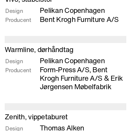
mere
Pelikan Copenhagen
om
Design
Vivo,
Bent Krogh Furniture A/S
Producent
stabelstol
Læs
Warmline, dørhåndtag
mere
Pelikan Copenhagen
om
Design
Warmline,
Form-Press A/S
,
Bent
Producent
dørhåndtag
Krogh Furniture A/S
&
Erik
Jørgensen Møbelfabrik
Læs
Zenith, vippetaburet
mere
Thomas Alken
om
Design