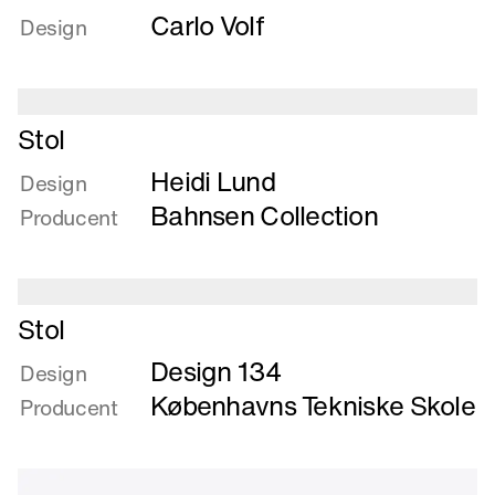
Carlo Volf
om
Design
Stol
Læs
Stol
mere
Heidi Lund
om
Design
Stol
Bahnsen Collection
Producent
Læs
Stol
mere
Design 134
om
Design
Stol
Københavns Tekniske Skole
Producent