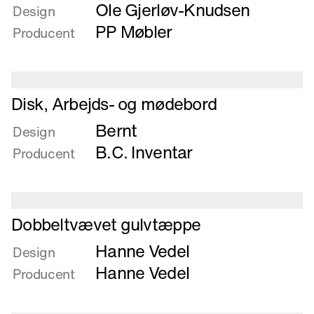
Ole Gjerløv-Knudsen
om
Design
Dimsebord
PP Møbler
Producent
Læs
Disk, Arbejds- og mødebord
mere
Bernt
om
Design
Disk,
B.C. Inventar
Producent
Arbejds-
og
mødebord
Læs
Dobbeltvævet gulvtæppe
mere
Hanne Vedel
om
Design
Dobbeltvævet
Hanne Vedel
Producent
gulvtæppe