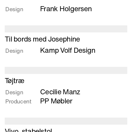
mere
Frank Holgersen
om
Design
Stol
i
filt
Læs
Til bords med Josephine
mere
Kamp Volf Design
om
Design
Til
bords
med
Læs
Josephine
Tøjtræ
mere
Cecilie Manz
om
Design
Tøjtræ
PP Møbler
Producent
Læs
Vivo, stabelstol