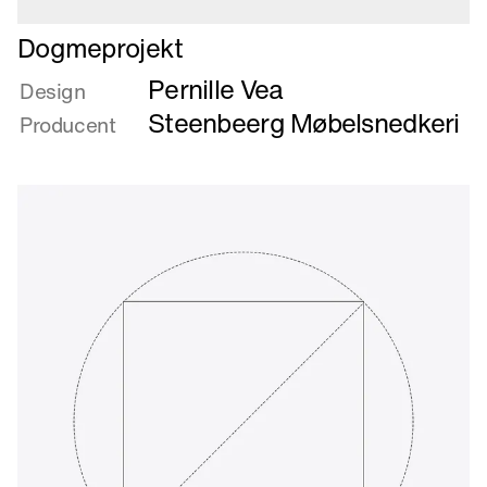
Læs
Dogmeprojekt
mere
Pernille Vea
om
Design
Dogmeprojekt
Steenbeerg Møbelsnedkeri
Producent