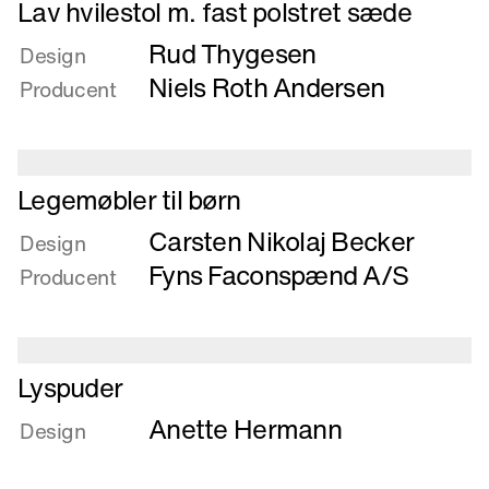
Læs
Lav hvilestol m. fast polstret sæde
mere
Rud Thygesen
om
Design
Lav
Niels Roth Andersen
Producent
hvilestol
m.
fast
polstret
Læs
Legemøbler til børn
sæde
mere
Carsten Nikolaj Becker
om
Design
Legemøbler
Fyns Faconspænd A/S
Producent
til
børn
Læs
Lyspuder
mere
Anette Hermann
om
Design
Lyspuder