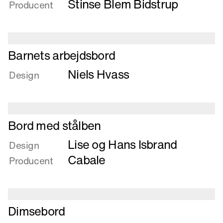
Bakkeborde
Stinse Blem Bidstrup
Producent
Læs
Barnets arbejdsbord
mere
Niels Hvass
om
Design
Barnets
arbejdsbord
Læs
Bord med stålben
mere
Lise og Hans Isbrand
om
Design
Bord
Cabale
Producent
med
stålben
Læs
Dimsebord
mere