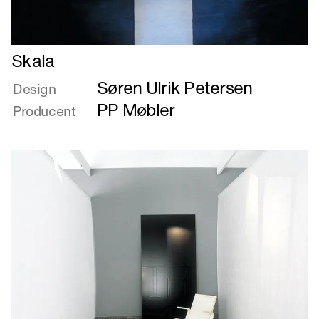
Læs
Skala
mere
Søren Ulrik Petersen
om
Design
Skala
PP Møbler
Producent