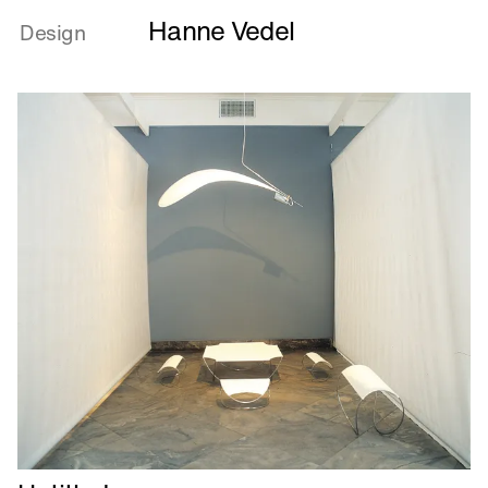
mere
Hanne Vedel
om
Design
Untitled
Læs