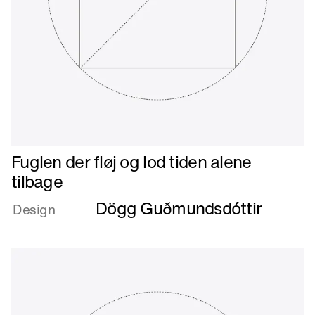
Læs
Fuglen der fløj og lod tiden alene
mere
tilbage
om
Dögg Guðmundsdóttir
Fuglen
Design
der
fløj
og
lod
tiden
alene