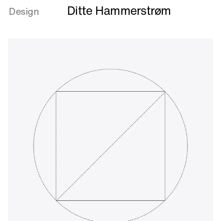
Ditte Hammerstrøm
om
Design
Farmors
stue