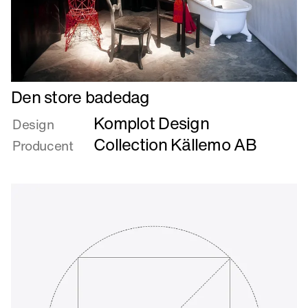
Læs
Den store badedag
mere
Komplot Design
om
Design
Den
Collection Källemo AB
Producent
store
badedag