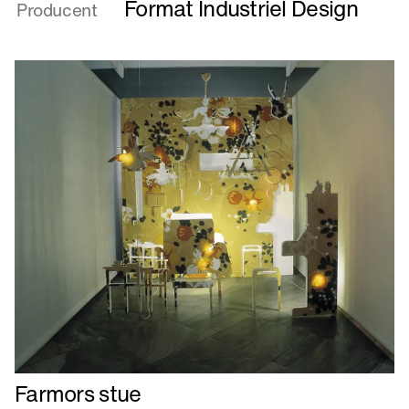
Format Industriel Design
Producent
naivitet
et
hvilerum
Læs
Farmors stue
mere