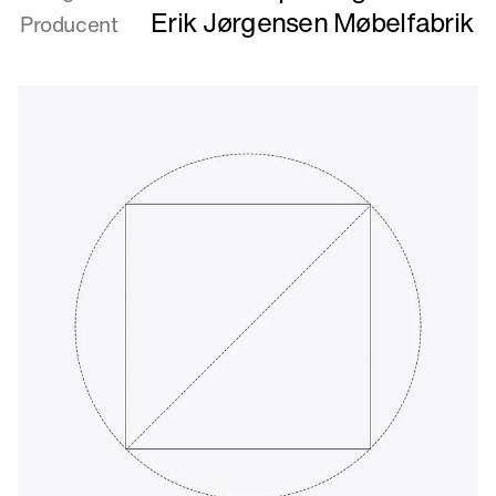
Untitled
Erik Jørgensen Møbelfabrik
Producent