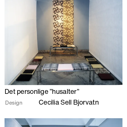
Læs
Det personlige ”husalter”
mere
Cecilia Sell Bjorvatn
om
Design
Det
personlige
”husalter”