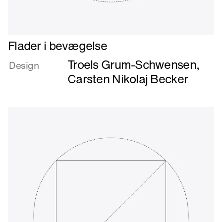
Læs
Flader i bevægelse
mere
Troels Grum-Schwensen
,
om
Design
Flader
Carsten Nikolaj Becker
i
bevægelse