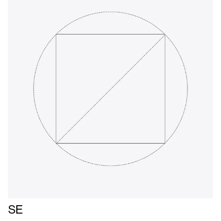
Læs
SE
mere