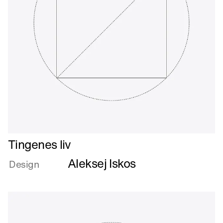
Læs
Tingenes liv
mere
Aleksej Iskos
om
Design
Tingenes
liv