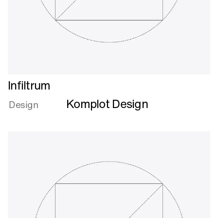
Læs
Infiltrum
mere
Komplot Design
om
Design
Infiltrum