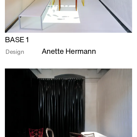
Læs
BASE 1
mere
Anette Hermann
om
Design
BASE
1