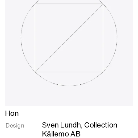
tilbage
Læs
Hon
mere
Sven Lundh, Collection
om
Design
Hon
Källemo AB