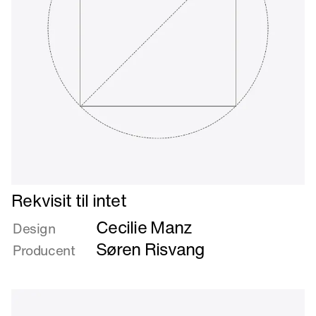
Læs
Rekvisit til intet
mere
Cecilie Manz
om
Design
Rekvisit
Søren Risvang
Producent
til
intet