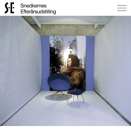
Gå
til
forsiden