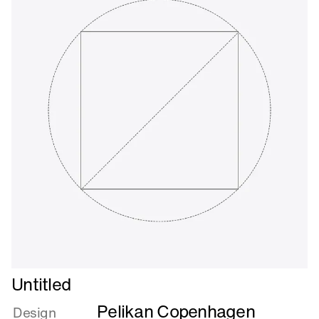
Læs
Untitled
mere
Pelikan Copenhagen
om
Design