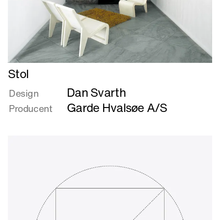
Læs
Stol
mere
Dan Svarth
om
Design
Stol
Garde Hvalsøe A/S
Producent