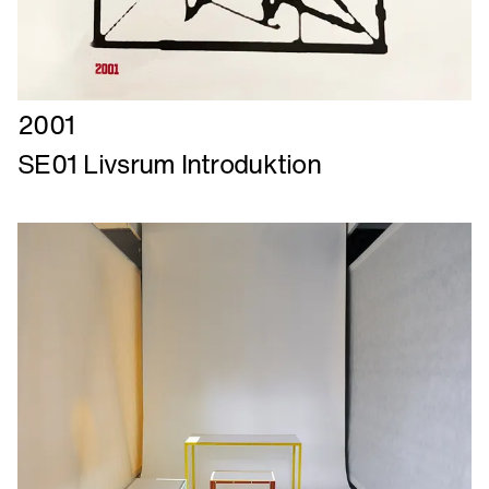
Læs
2001
mere
SE01 Livsrum Introduktion
om
SE01
Livsrum
Introduktion