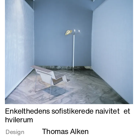
Læs
Enkelthedens sofistikerede naivitet et
mere
hvilerum
om
Thomas Alken
Enkelthedens
Design
sofistikerede