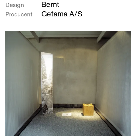
Bernt
om
Design
SE
Getama A/S
Producent