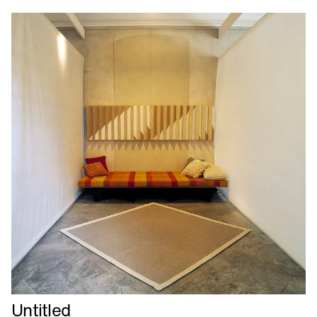
Læs
Untitled