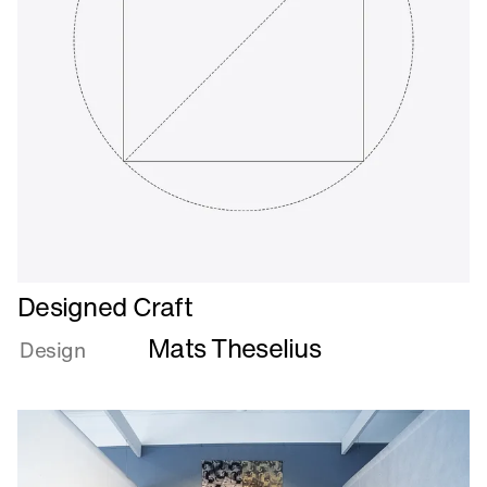
Læs
Designed Craft
mere
Mats Theselius
om
Design
Designed
Craft