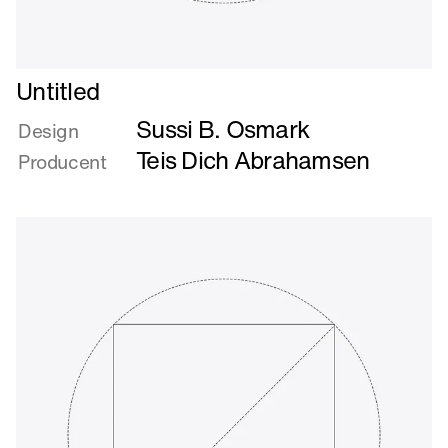
Læs
Untitled
mere
Sussi B. Osmark
om
Design
Untitled
Teis Dich Abrahamsen
Producent