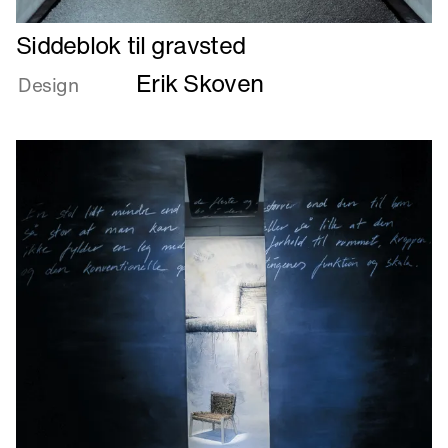
Læs
Siddeblok til gravsted
mere
Erik Skoven
om
Design
Siddeblok
til
gravsted