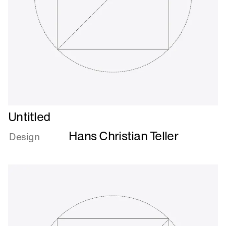
Læs
Untitled
mere
Hans Christian Teller
om
Design
Untitled