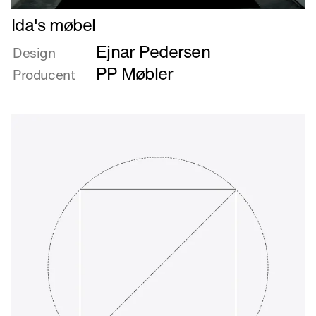
Læs
Ida's møbel
mere
Ejnar Pedersen
om
Design
Ida's
PP Møbler
Producent
møbel