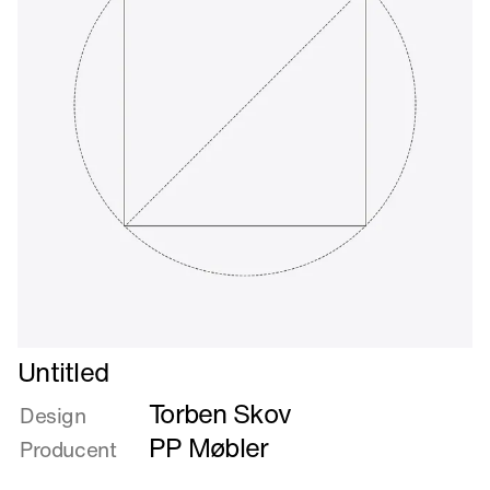
Læs
Untitled
mere
Torben Skov
om
Design
Untitled
PP Møbler
Producent