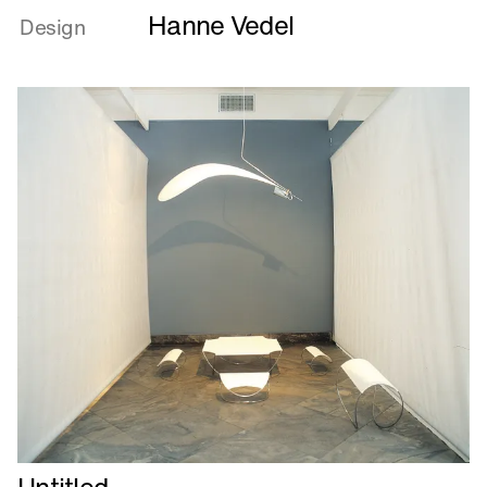
Hanne Vedel
om
Design
Untitled
Læs
Untitled