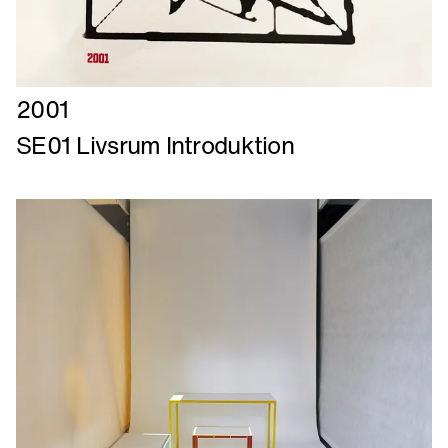
Læs
2001
mere
SE01 Livsrum Introduktion
om
SE01
Livsrum
Introduktion