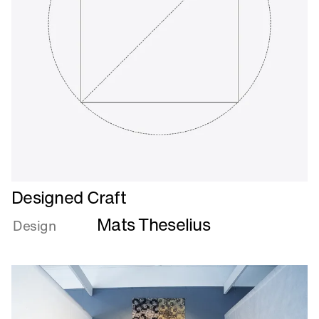
Læs
Designed Craft
mere
Mats Theselius
om
Design
Designed
Craft