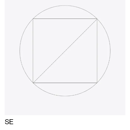
Læs
SE
mere