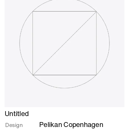
Læs
Untitled
mere
Pelikan Copenhagen
om
Design