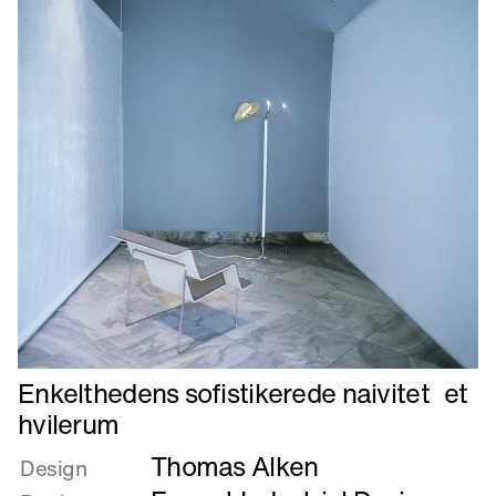
Læs
Enkelthedens sofistikerede naivitet et
mere
hvilerum
om
Thomas Alken
Enkelthedens
Design
sofistikerede