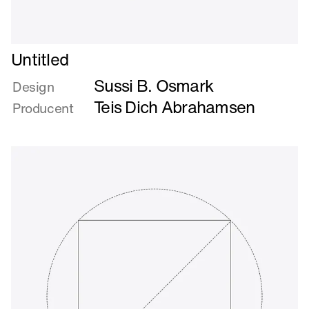
Læs
Untitled
mere
Sussi B. Osmark
om
Design
Untitled
Teis Dich Abrahamsen
Producent