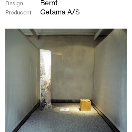
Bernt
om
Design
SE
Getama A/S
Producent