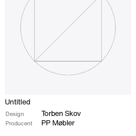
Læs
Untitled
mere
Torben Skov
om
Design
Untitled
PP Møbler
Producent