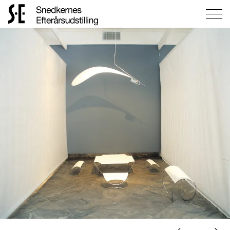
Gå
til
forsiden