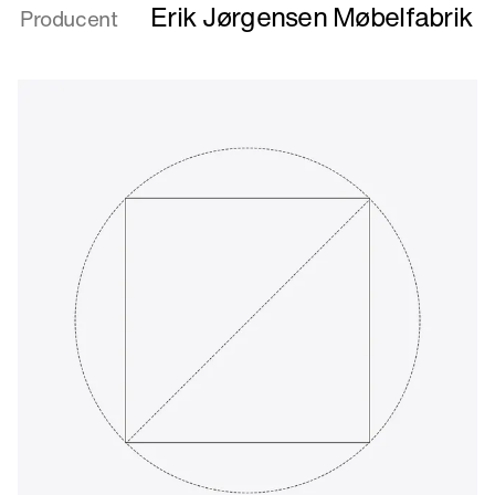
Untitled
Erik Jørgensen Møbelfabrik
Producent