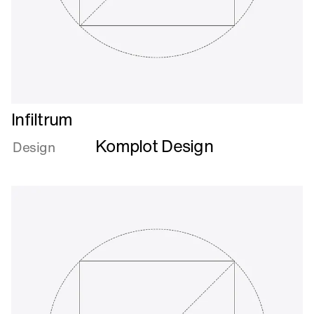
Læs
Infiltrum
mere
Komplot Design
om
Design
Infiltrum