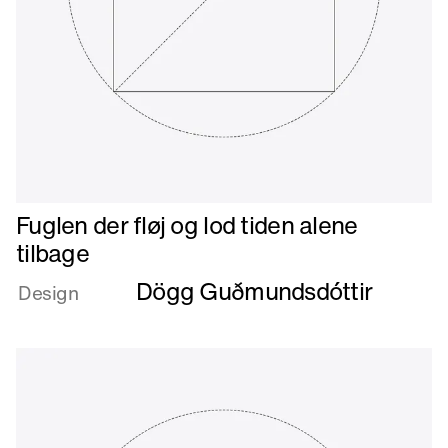
Læs
Fuglen der fløj og lod tiden alene
mere
tilbage
om
Dögg Guðmundsdóttir
Fuglen
Design
der
fløj
og
lod
tiden
alene