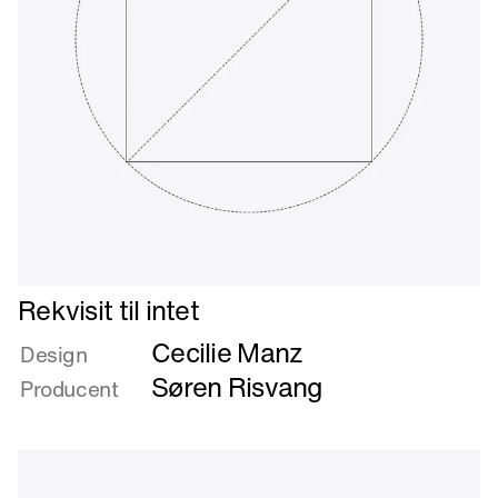
Læs
Rekvisit til intet
mere
Cecilie Manz
om
Design
Rekvisit
Søren Risvang
Producent
til
intet