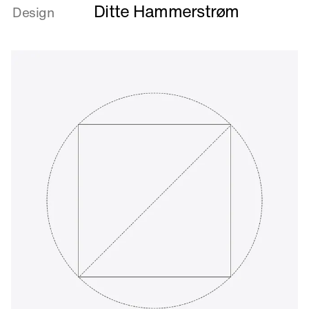
Ditte Hammerstrøm
om
Design
Farmors
stue