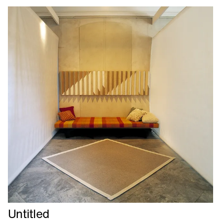
Læs
Untitled
mere