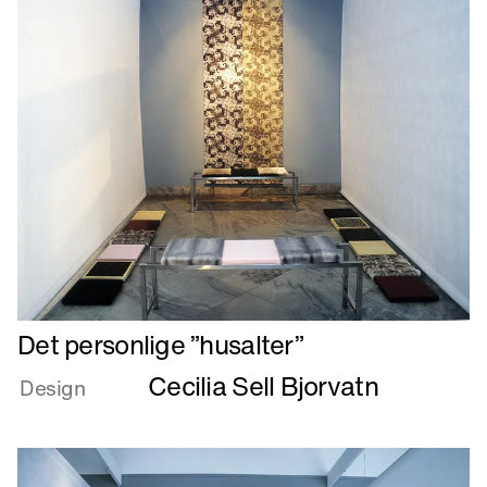
Læs
Det personlige ”husalter”
mere
Cecilia Sell Bjorvatn
om
Design
Det
personlige
”husalter”