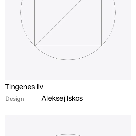
Læs
Tingenes liv
mere
Aleksej Iskos
om
Design
Tingenes
liv