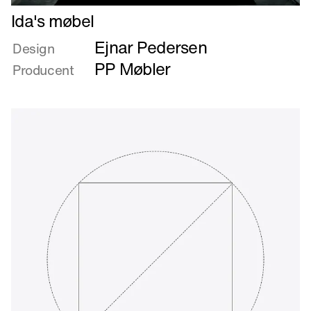
Læs
Ida's møbel
mere
Ejnar Pedersen
om
Design
Ida's
PP Møbler
Producent
møbel