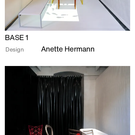
Læs
BASE 1
mere
Anette Hermann
om
Design
BASE
1