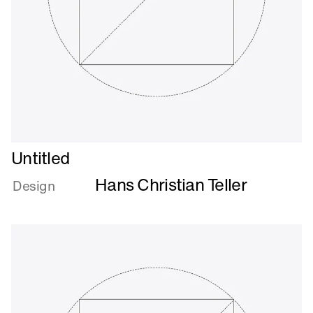
Læs
Untitled
mere
Hans Christian Teller
om
Design
Untitled