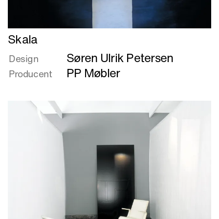
Læs
Skala
mere
Søren Ulrik Petersen
om
Design
Skala
PP Møbler
Producent