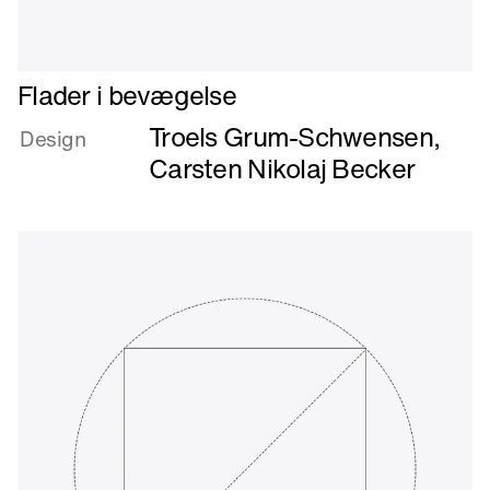
Læs
Flader i bevægelse
mere
Troels Grum-Schwensen
,
om
Design
Flader
Carsten Nikolaj Becker
i
bevægelse