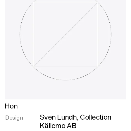
tilbage
Læs
Hon
mere
Sven Lundh, Collection
om
Design
Hon
Källemo AB