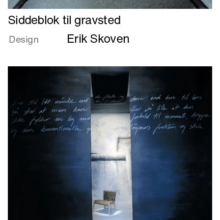
Læs
Siddeblok til gravsted
mere
Erik Skoven
om
Design
Siddeblok
til
gravsted