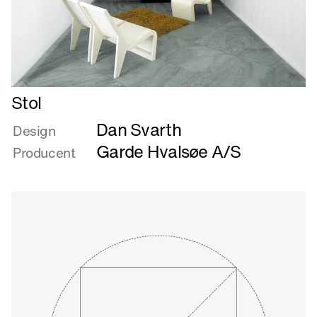
Læs
Stol
mere
Dan Svarth
om
Design
Stol
Garde Hvalsøe A/S
Producent