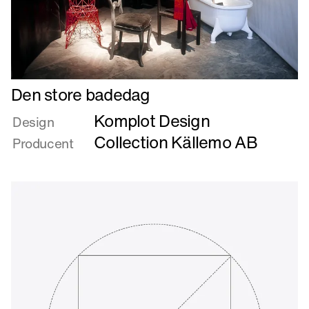
Læs
Den store badedag
mere
Komplot Design
om
Design
Den
Collection Källemo AB
Producent
store
badedag