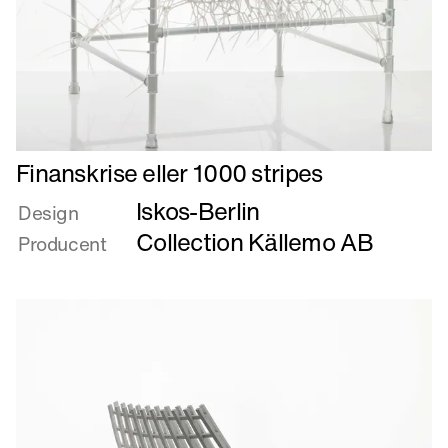
Læs
Finanskrise eller 1000 stripes
mere
Iskos-Berlin
om
Design
Finanskrise
Collection Källemo AB
Producent
eller
1000
stripes