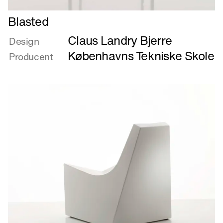
Læs
Blasted
mere
Claus Landry Bjerre
om
Design
Blasted
Københavns Tekniske Skole
Producent