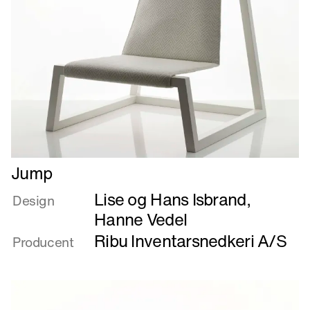
Læs
Jump
mere
Lise og Hans Isbrand
,
om
Design
Jump
Hanne Vedel
Ribu Inventarsnedkeri A/S
Producent