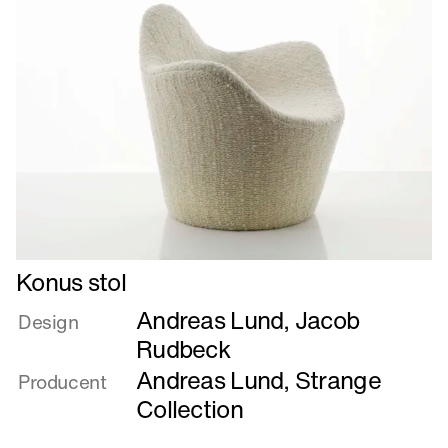
Læs
Konus stol
mere
Andreas Lund
,
Jacob
om
Design
Konus
Rudbeck
stol
Andreas Lund
,
Strange
Producent
Collection