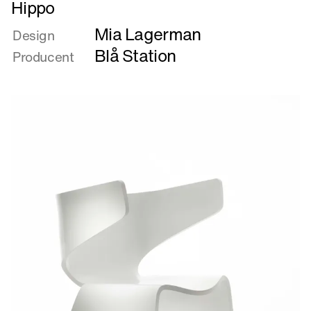
Læs
Hippo
mere
Mia Lagerman
om
Design
Hippo
Blå Station
Producent