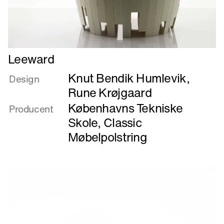
Læs
Leeward
mere
Knut Bendik Humlevik
,
om
Design
Leeward
Rune Krøjgaard
Københavns Tekniske
Producent
Skole
,
Classic
Møbelpolstring