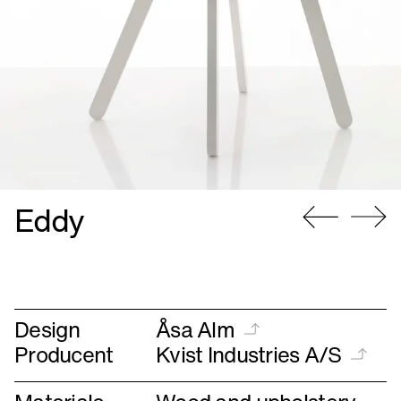
Eddy
Gå
Gå
til
til
forrige
næste
Design
Åsa Alm
Producent
Kvist Industries A/S