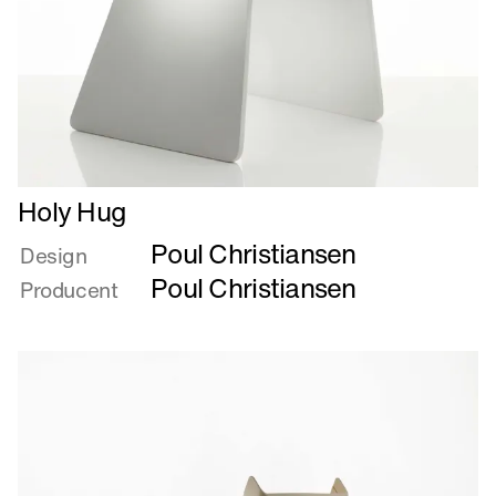
Læs
Holy Hug
mere
Poul Christiansen
om
Design
Holy
Poul Christiansen
Producent
Hug