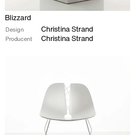
Læs
Blizzard
mere
Christina Strand
om
Design
Blizzard
Christina Strand
Producent