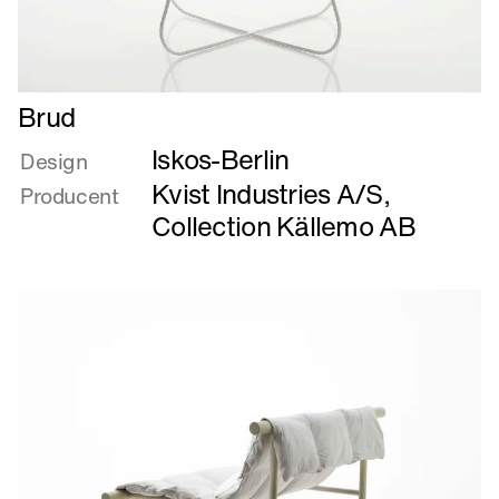
Læs
Brud
mere
Iskos-Berlin
om
Design
Brud
Kvist Industries A/S
,
Producent
Collection Källemo AB