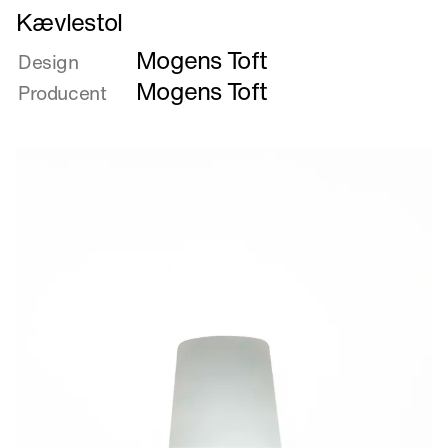
Læs
Kævlestol
mere
Mogens Toft
om
Design
Kævlestol
Mogens Toft
Producent