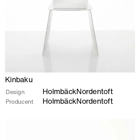
Læs
Kinbaku
mere
HolmbäckNordentoft
om
Design
Kinbaku
HolmbäckNordentoft
Producent