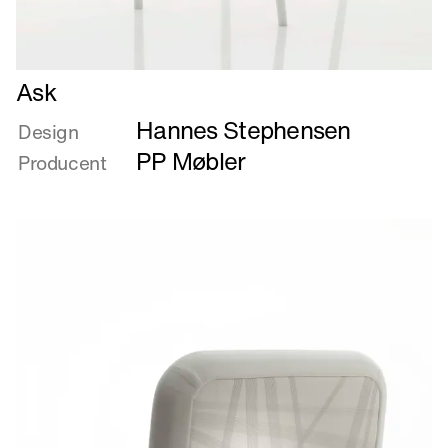
Læs
Ask
mere
Hannes Stephensen
om
Design
Ask
PP Møbler
Producent