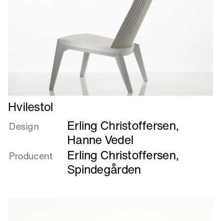
Læs
Hvilestol
mere
Erling Christoffersen
,
om
Design
Hvilestol
Hanne Vedel
Erling Christoffersen
,
Producent
Spindegården