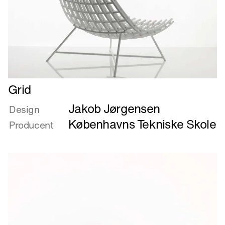
Læs
Grid
mere
Jakob Jørgensen
om
Design
Grid
Københavns Tekniske Skole
Producent