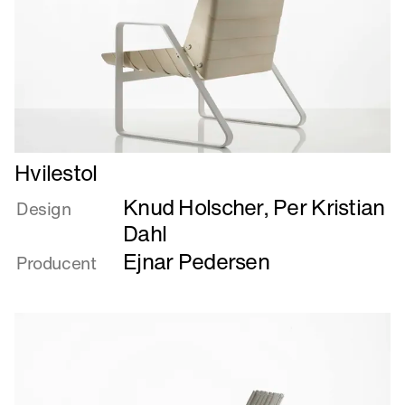
Læs
Hvilestol
mere
Knud Holscher
,
Per Kristian
om
Design
Hvilestol
Dahl
Ejnar Pedersen
Producent