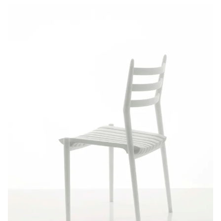
White
Out
Introduktion