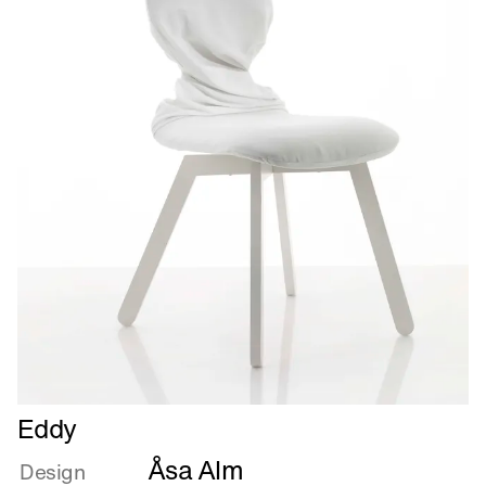
Læs
Eddy
mere
Åsa Alm
om
Design