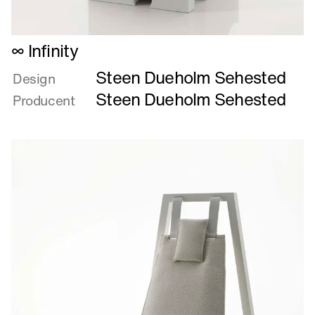
Læs
∞ Infinity
mere
Steen Dueholm Sehested
om
Design
∞
Steen Dueholm Sehested
Producent
Infinity