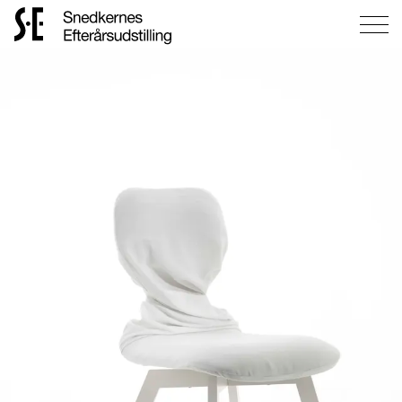
Gå
til
forsiden