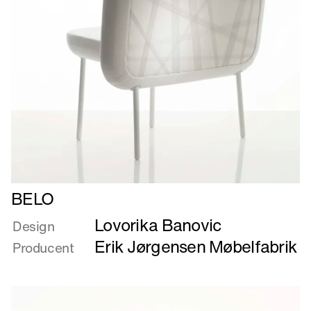
Læs
BELO
mere
Lovorika Banovic
om
Design
BELO
Erik Jørgensen Møbelfabrik
Producent