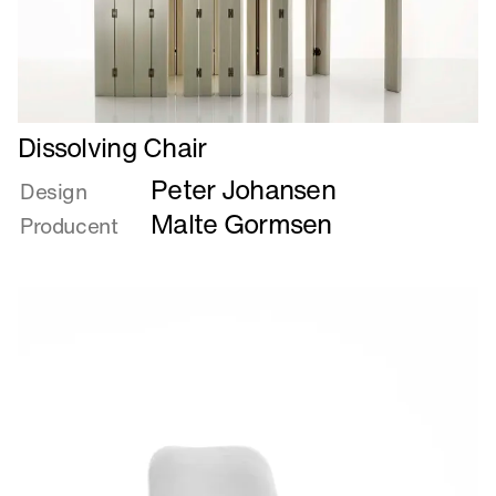
Læs
Dissolving Chair
mere
Peter Johansen
om
Design
Dissolving
Malte Gormsen
Producent
Chair