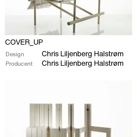
Læs
COVER_UP
mere
Chris Liljenberg Halstrøm
om
Design
COVER_UP
Chris Liljenberg Halstrøm
Producent