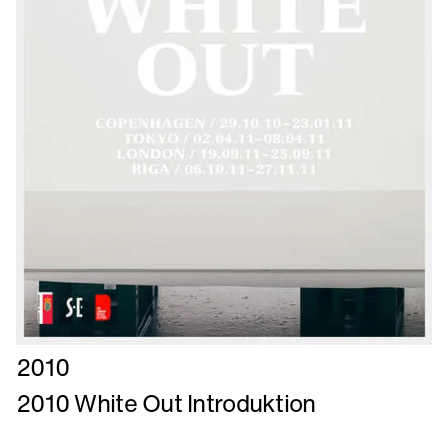
Læs
2010
mere
2010 White Out Introduktion
om
2010