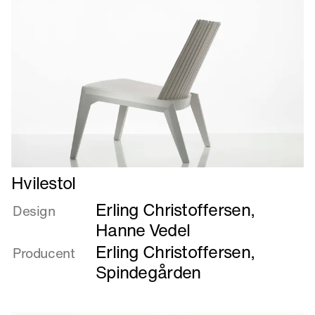
Læs
Hvilestol
mere
Erling Christoffersen
,
om
Design
Hvilestol
Hanne Vedel
Erling Christoffersen
,
Producent
Spindegården