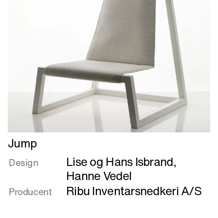
Læs
Jump
mere
Lise og Hans Isbrand
,
om
Design
Jump
Hanne Vedel
Ribu Inventarsnedkeri A/S
Producent