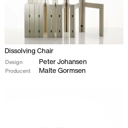
Læs
Dissolving Chair
mere
Peter Johansen
om
Design
Dissolving
Malte Gormsen
Producent
Chair