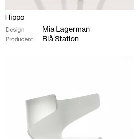
Læs
Hippo
mere
Mia Lagerman
om
Design
Hippo
Blå Station
Producent