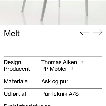
Melt
Gå
Gå
til
til
forrige
næste
Design
Thomas Alken
Producent
PP Møbler
Materiale
Ask og pur
Udført af
Pur Teknik A/S