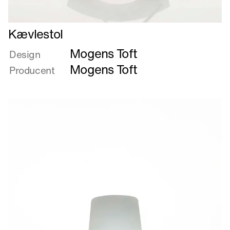
Læs
Kævlestol
mere
Mogens Toft
om
Design
Kævlestol
Mogens Toft
Producent