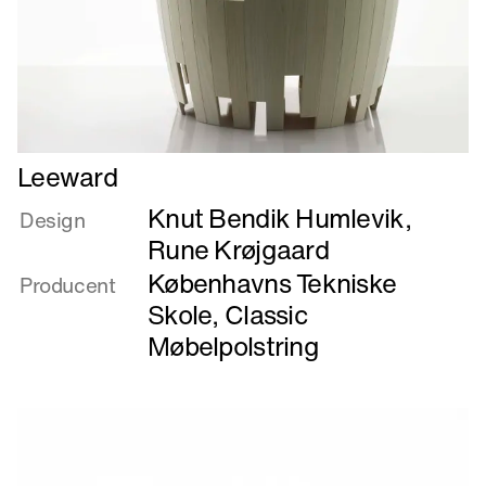
Læs
Leeward
mere
Knut Bendik Humlevik
,
om
Design
Leeward
Rune Krøjgaard
Københavns Tekniske
Producent
Skole
,
Classic
Møbelpolstring