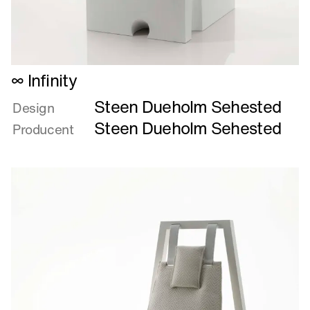
Læs
∞ Infinity
mere
Steen Dueholm Sehested
om
Design
∞
Steen Dueholm Sehested
Producent
Infinity