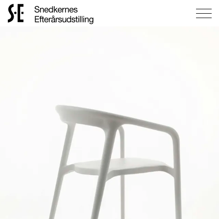
Gå
til
forsiden