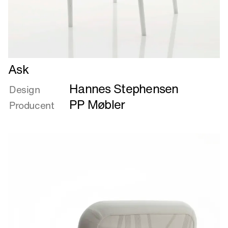
Læs
Ask
mere
Hannes Stephensen
om
Design
Ask
PP Møbler
Producent