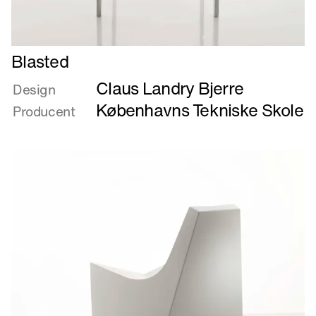
Læs
Blasted
mere
Claus Landry Bjerre
om
Design
Blasted
Københavns Tekniske Skole
Producent