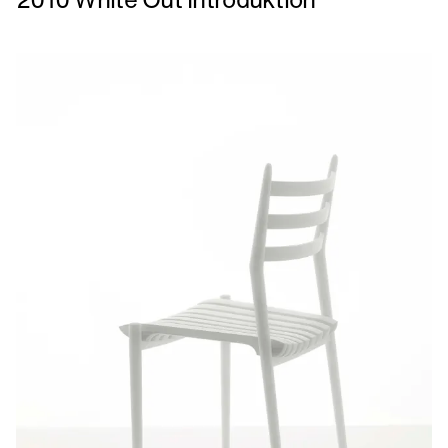
2010
White
Out
Introduktion