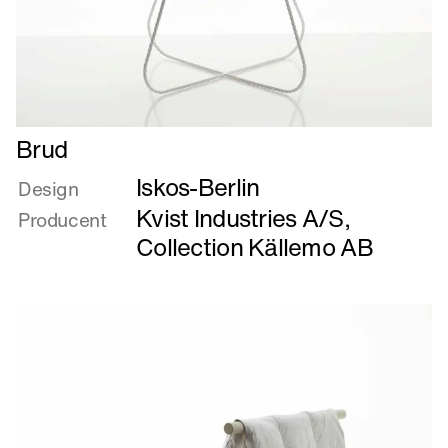
Læs
Brud
mere
Iskos-Berlin
om
Design
Brud
Kvist Industries A/S
,
Producent
Collection Källemo AB