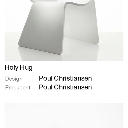
Læs
Holy Hug
mere
Poul Christiansen
om
Design
Holy
Poul Christiansen
Producent
Hug