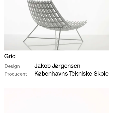
Læs
Grid
mere
Jakob Jørgensen
om
Design
Grid
Københavns Tekniske Skole
Producent