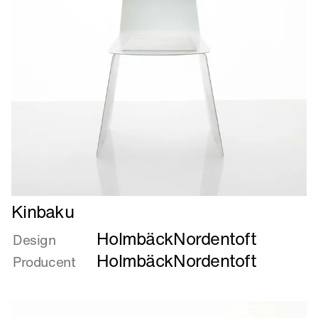
Læs
Kinbaku
mere
HolmbäckNordentoft
om
Design
Kinbaku
HolmbäckNordentoft
Producent