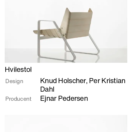
Læs
Hvilestol
mere
Knud Holscher
,
Per Kristian
om
Design
Hvilestol
Dahl
Ejnar Pedersen
Producent