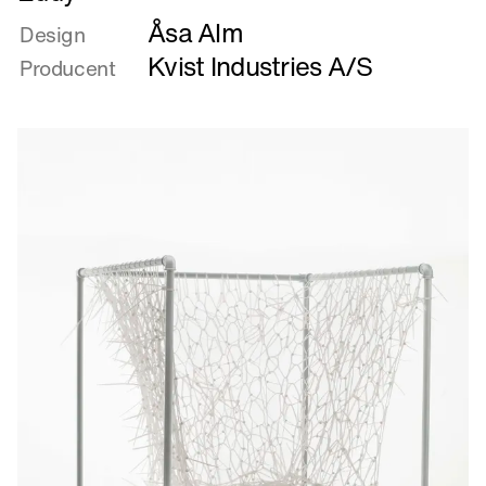
mere
Åsa Alm
om
Design
Eddy
Kvist Industries A/S
Producent