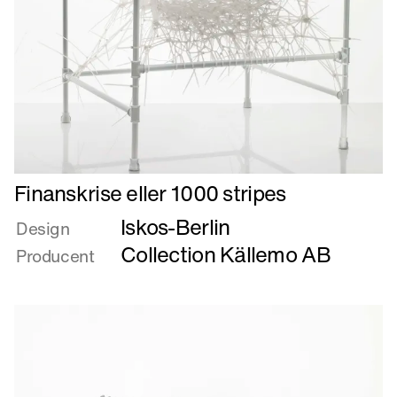
Læs
Finanskrise eller 1000 stripes
mere
Iskos-Berlin
om
Design
Finanskrise
Collection Källemo AB
Producent
eller
1000
stripes