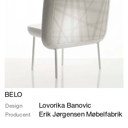
Læs
BELO
mere
Lovorika Banovic
om
Design
BELO
Erik Jørgensen Møbelfabrik
Producent