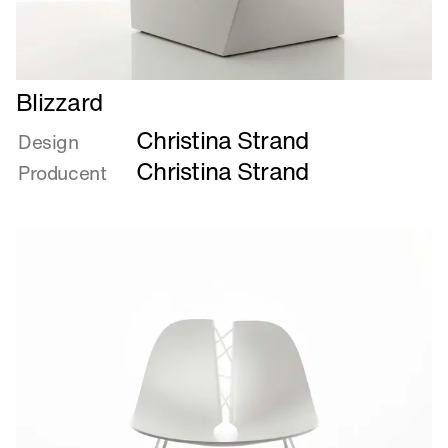
Læs
Blizzard
mere
Christina Strand
om
Design
Blizzard
Christina Strand
Producent