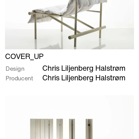
Læs
COVER_UP
mere
Chris Liljenberg Halstrøm
om
Design
COVER_UP
Chris Liljenberg Halstrøm
Producent