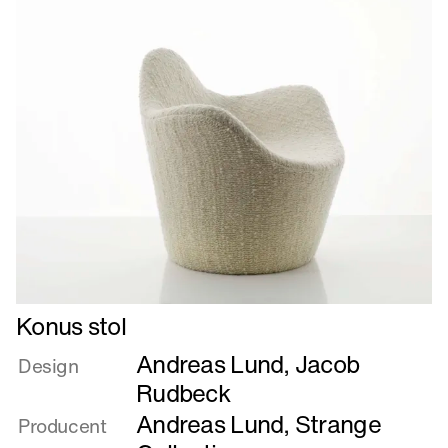
Læs
Konus stol
mere
Andreas Lund
,
Jacob
om
Design
Konus
Rudbeck
stol
Andreas Lund
,
Strange
Producent