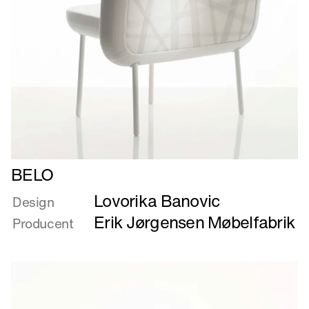
Læs
BELO
mere
Lovorika Banovic
om
Design
BELO
Erik Jørgensen Møbelfabrik
Producent