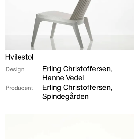
Læs
Hvilestol
mere
Erling Christoffersen
,
om
Design
Hvilestol
Hanne Vedel
Erling Christoffersen
,
Producent
Spindegården