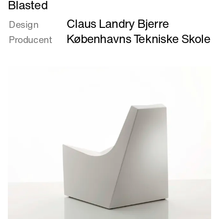
Blasted
mere
Claus Landry Bjerre
om
Design
Blasted
Københavns Tekniske Skole
Producent