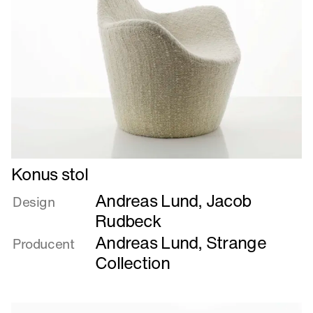
Læs
Konus stol
mere
Andreas Lund
,
Jacob
om
Design
Konus
Rudbeck
stol
Andreas Lund
,
Strange
Producent
Collection