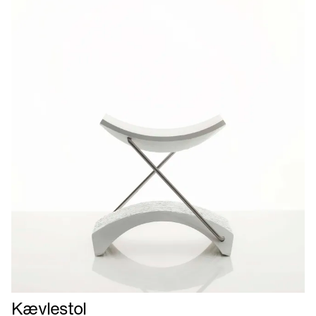
Læs
Kævlestol