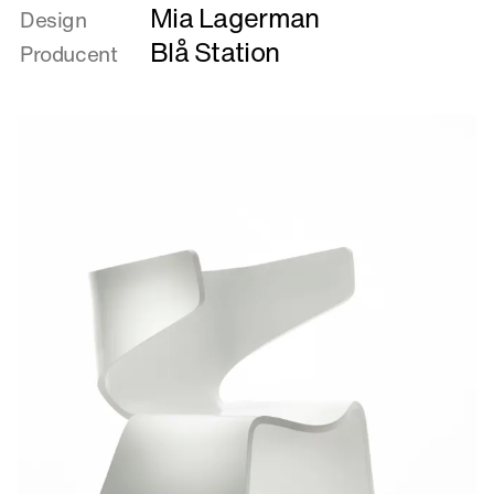
Mia Lagerman
om
Design
Hippo
Blå Station
Producent