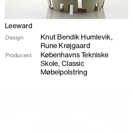
Læs
Leeward
mere
Knut Bendik Humlevik
,
om
Design
Leeward
Rune Krøjgaard
Københavns Tekniske
Producent
Skole
,
Classic
Møbelpolstring