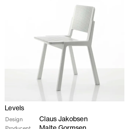
Læs
Levels
mere
Claus Jakobsen
om
Design
Levels
Malte Gormsen
Producent