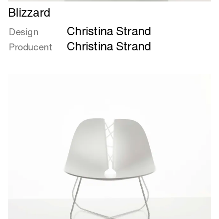
Læs
Blizzard
mere
Christina Strand
om
Design
Blizzard
Christina Strand
Producent