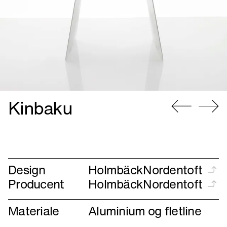
Kinbaku
Gå
Gå
til
til
forrige
næste
Design
HolmbäckNordentoft
Producent
HolmbäckNordentoft
Materiale
Aluminium og fletline