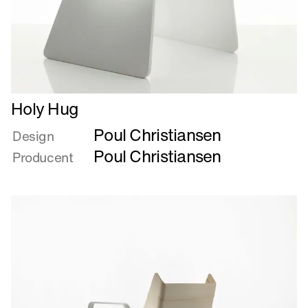
Læs
Holy Hug
mere
Poul Christiansen
om
Design
Holy
Poul Christiansen
Producent
Hug