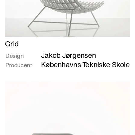
Læs
Grid
mere
Jakob Jørgensen
om
Design
Grid
Københavns Tekniske Skole
Producent