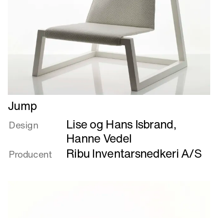
Læs
Jump
mere
Lise og Hans Isbrand
,
om
Design
Jump
Hanne Vedel
Ribu Inventarsnedkeri A/S
Producent