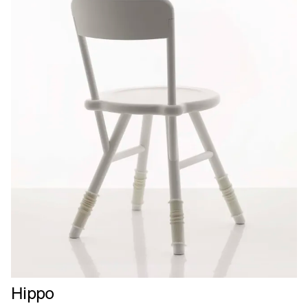
Læs
Hippo
mere