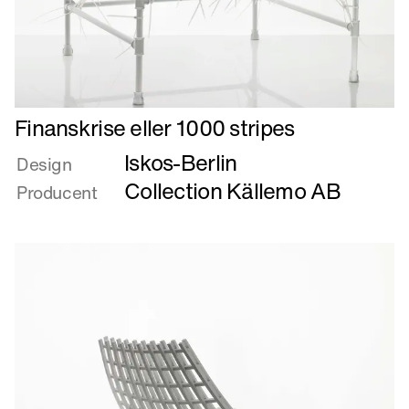
Læs
Finanskrise eller 1000 stripes
mere
Iskos-Berlin
om
Design
Finanskrise
Collection Källemo AB
Producent
eller
1000
stripes