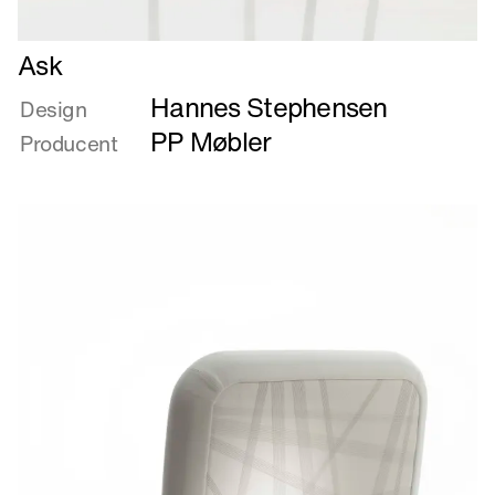
Læs
Ask
mere
Hannes Stephensen
om
Design
Ask
PP Møbler
Producent