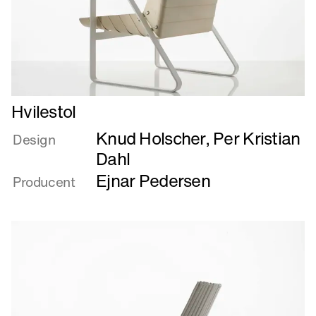
Læs
Hvilestol
mere
Knud Holscher
,
Per Kristian
om
Design
Hvilestol
Dahl
Ejnar Pedersen
Producent