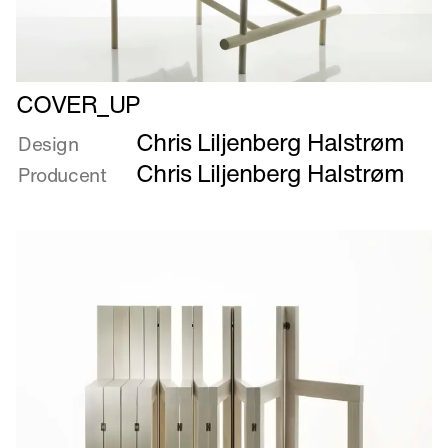
Læs
COVER_UP
mere
Chris Liljenberg Halstrøm
om
Design
COVER_UP
Chris Liljenberg Halstrøm
Producent