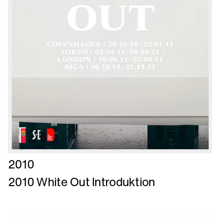
Læs
2010
mere
2010 White Out Introduktion
om
2010
White
Out