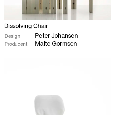
Læs
Dissolving Chair
mere
Peter Johansen
om
Design
Dissolving
Malte Gormsen
Producent
Chair