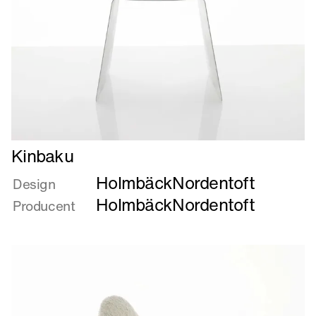
Læs
Kinbaku
mere
HolmbäckNordentoft
om
Design
Kinbaku
HolmbäckNordentoft
Producent