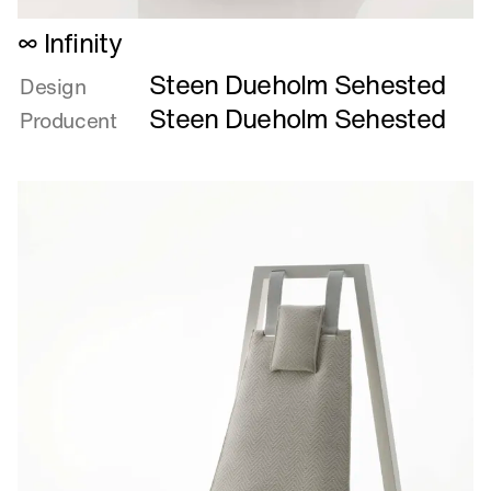
Læs
∞ Infinity
mere
Steen Dueholm Sehested
om
Design
∞
Steen Dueholm Sehested
Producent
Infinity