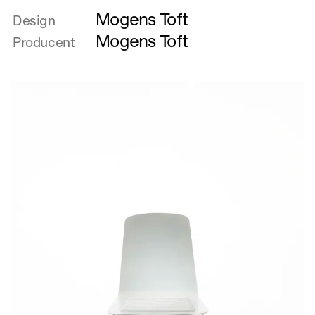
mere
Mogens Toft
om
Design
Kævlestol
Mogens Toft
Producent