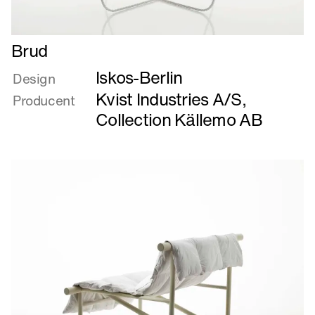
Læs
Brud
mere
Iskos-Berlin
om
Design
Brud
Kvist Industries A/S
,
Producent
Collection Källemo AB