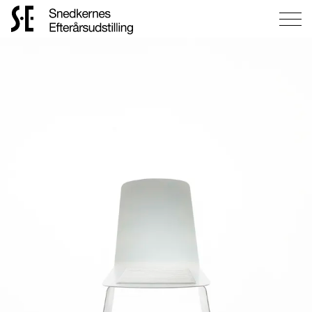
Gå
til
forsiden