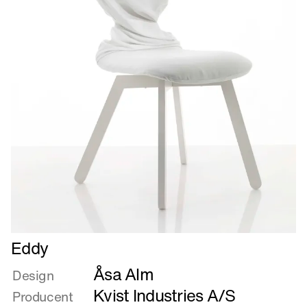
Læs
Eddy
mere
Åsa Alm
om
Design
Eddy
Kvist Industries A/S
Producent