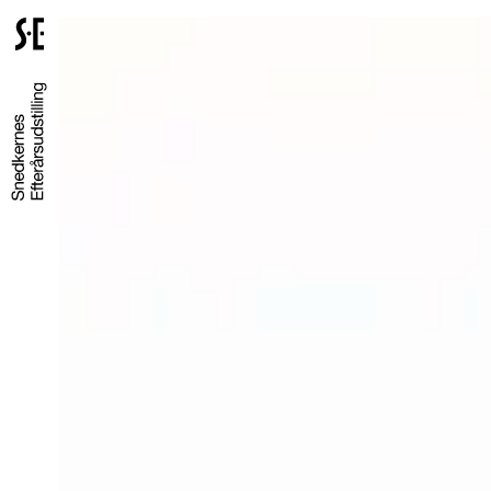
Gå
til
forsiden