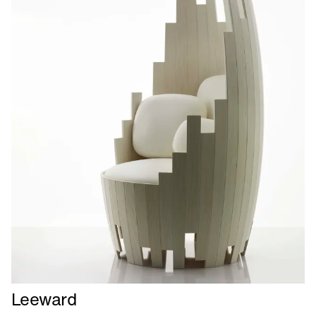
Læs
Leeward
mere