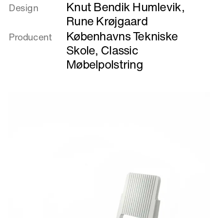
Knut Bendik Humlevik
,
om
Design
Leeward
Rune Krøjgaard
Københavns Tekniske
Producent
Skole
,
Classic
Møbelpolstring