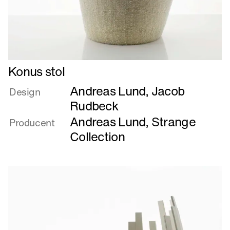
Læs
Konus stol
mere
Andreas Lund
,
Jacob
om
Design
Konus
Rudbeck
stol
Andreas Lund
,
Strange
Producent
Collection