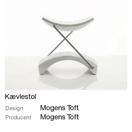
Læs
Kævlestol
mere
Mogens Toft
om
Design
Kævlestol
Mogens Toft
Producent