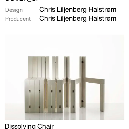
mere
Chris Liljenberg Halstrøm
om
Design
COVER_UP
Chris Liljenberg Halstrøm
Producent
Læs
Dissolving Chair