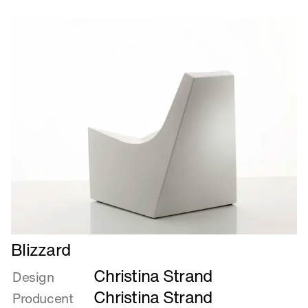
Læs
Blizzard
mere
Christina Strand
om
Design
Blizzard
Christina Strand
Producent