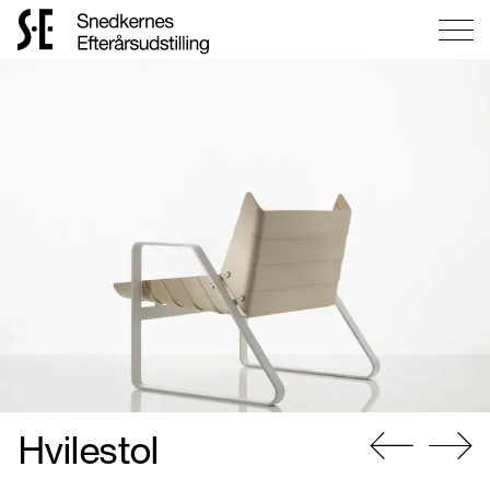
Gå
til
forsiden
Hvilestol
Gå
Gå