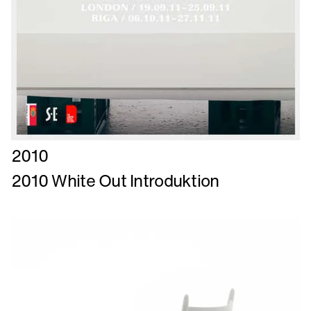
Læs
2010
mere
2010 White Out Introduktion
om
2010
White
Out
Introduktion