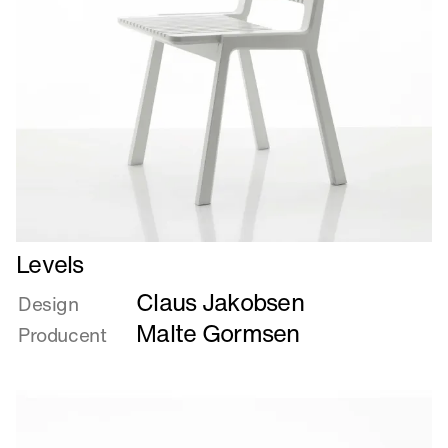
Læs
Levels
mere
Claus Jakobsen
om
Design
Levels
Malte Gormsen
Producent