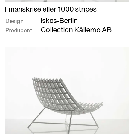
Læs
Finanskrise eller 1000 stripes
mere
Iskos-Berlin
om
Design
Finanskrise
Collection Källemo AB
Producent
eller
1000
stripes