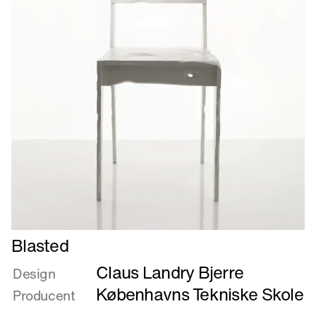
Læs
Blasted
mere
Claus Landry Bjerre
om
Design
Blasted
Københavns Tekniske Skole
Producent