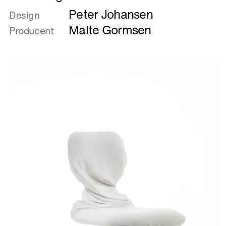
mere
Peter Johansen
om
Design
Dissolving
Malte Gormsen
Producent
Chair