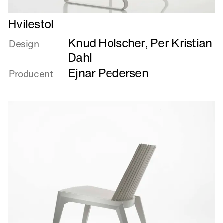
Læs
Hvilestol
mere
Knud Holscher
,
Per Kristian
om
Design
Hvilestol
Dahl
Ejnar Pedersen
Producent