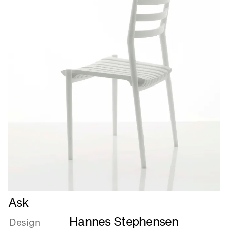
Læs
Ask
mere
Hannes Stephensen
om
Design