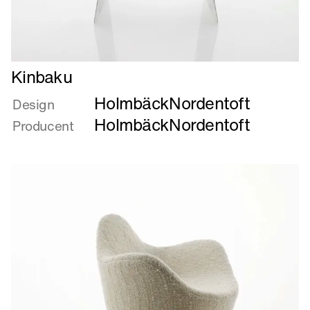
Læs
Kinbaku
mere
HolmbäckNordentoft
om
Design
Kinbaku
HolmbäckNordentoft
Producent