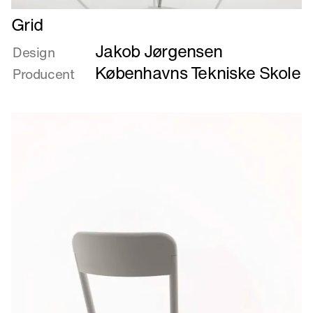
Læs
Grid
mere
Jakob Jørgensen
om
Design
Grid
Københavns Tekniske Skole
Producent