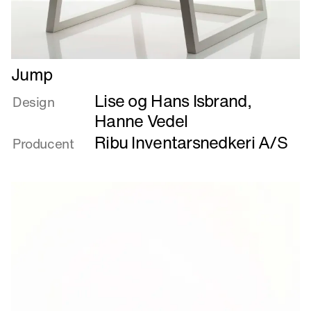
Læs
Jump
mere
Lise og Hans Isbrand
,
om
Design
Jump
Hanne Vedel
Ribu Inventarsnedkeri A/S
Producent