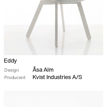
Læs
Eddy
mere
Åsa Alm
om
Design
Eddy
Kvist Industries A/S
Producent