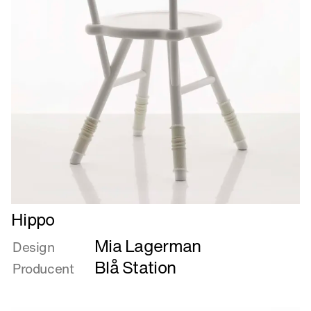
Læs
Hippo
mere
Mia Lagerman
om
Design
Hippo
Blå Station
Producent