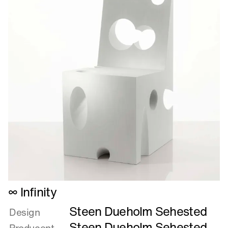
Læs
∞ Infinity
mere
Steen Dueholm Sehested
om
Design
∞
Steen Dueholm Sehested