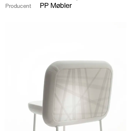
Ask
PP Møbler
Producent