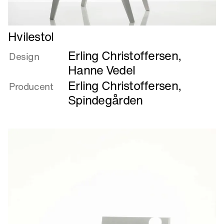
Læs
Hvilestol
mere
Erling Christoffersen
,
om
Design
Hvilestol
Hanne Vedel
Erling Christoffersen
,
Producent
Spindegården