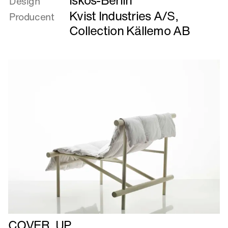
Iskos-Berlin
Design
Brud
Kvist Industries A/S
,
Producent
Collection Källemo AB
Læs
COVER_UP