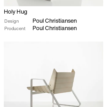
Læs
Holy Hug
mere
Poul Christiansen
om
Design
Holy
Poul Christiansen
Producent
Hug