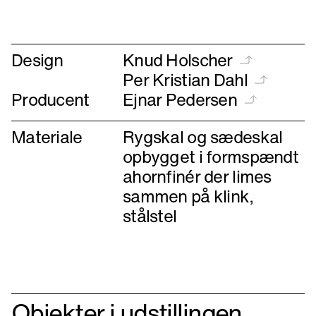
til
til
forrige
næste
Design
Knud Holscher
Per Kristian Dahl
Producent
Ejnar Pedersen
Materiale
Rygskal og sædeskal
opbygget i formspændt
ahornfinér der limes
sammen på klink,
stålstel
Objekter i udstillingen