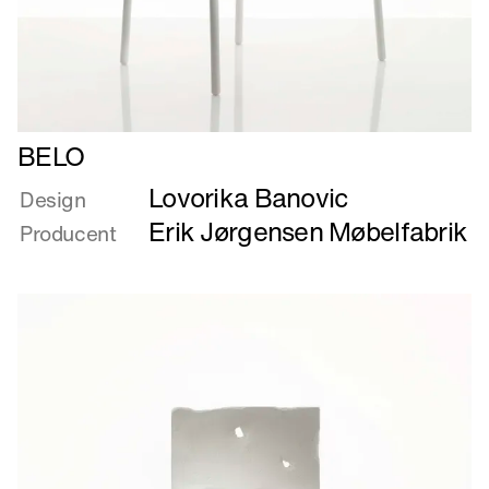
Læs
BELO
mere
Lovorika Banovic
om
Design
BELO
Erik Jørgensen Møbelfabrik
Producent